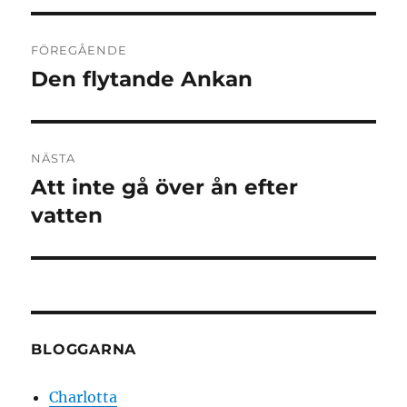
Inläggsnavigering
FÖREGÅENDE
Den flytande Ankan
Föregående
inlägg:
NÄSTA
Att inte gå över ån efter
Nästa
inlägg:
vatten
BLOGGARNA
Charlotta