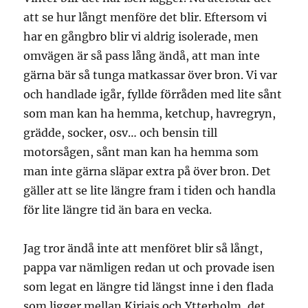
att se hur långt menföre det blir. Eftersom vi
har en gångbro blir vi aldrig isolerade, men
omvägen är så pass lång ändå, att man inte
gärna bär så tunga matkassar över bron. Vi var
och handlade igår, fyllde förråden med lite sånt
som man kan ha hemma, ketchup, havregryn,
grädde, socker, osv… och bensin till
motorsågen, sånt man kan ha hemma som
man inte gärna släpar extra på över bron. Det
gäller att se lite längre fram i tiden och handla
för lite längre tid än bara en vecka.
Jag tror ändå inte att menföret blir så långt,
pappa var nämligen redan ut och provade isen
som legat en längre tid längst inne i den flada
som ligger mellan Kirjais och Ytterholm, det