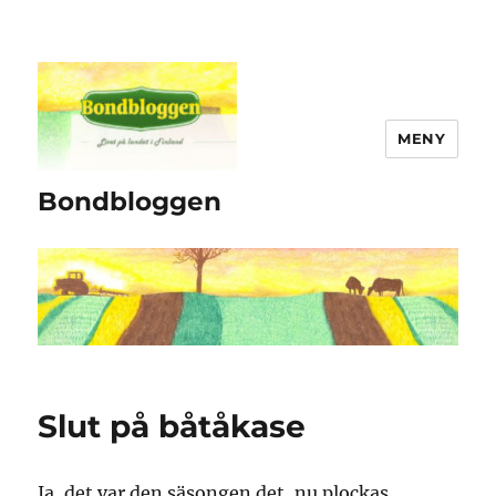
MENY
Bondbloggen
Slut på båtåkase
Ja, det var den säsongen det, nu plockas