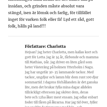
insidan, och grinden måste absolut vara
stängd, isen är lömsk och farlig, för tillfället
inget för varken folk eller fä! Lyd ett råd, gott
folk, hålls på land!!!
Författare:
Charlotta
Hejsan! Jag heter Charlotta, men kallas kort och
gott för Lotta. Jag är 34 år, fårbonde och mamma
till Mathias, 9år. Jag driver en liten gård som
heter Västeräng på holmen Ytterholm i Nagu.
Jag har ungefär 30-35 lammande tackor. Med
tackor, ungdjur och lamm blir dom runt 100 djur
sommartid. I dagens förhållanden är det ganska
lite, men det brukar fylla mina dagar alldeles
tillräckligt eftersom jag sköter dem, deras
bete och 12ha åker mest ensam. Jag odlar enbart
foder till fåren på åkrarna. Har jag tid över, fyller