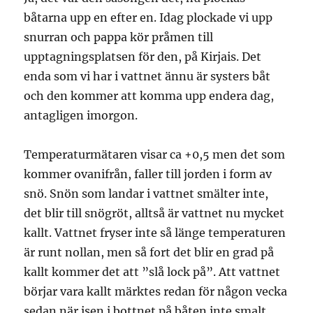
båtarna upp en efter en. Idag plockade vi upp
snurran och pappa kör pråmen till
upptagningsplatsen för den, på Kirjais. Det
enda som vi har i vattnet ännu är systers båt
och den kommer att komma upp endera dag,
antagligen imorgon.
Temperaturmätaren visar ca +0,5 men det som
kommer ovanifrån, faller till jorden i form av
snö. Snön som landar i vattnet smälter inte,
det blir till snögröt, alltså är vattnet nu mycket
kallt. Vattnet fryser inte så länge temperaturen
är runt nollan, men så fort det blir en grad på
kallt kommer det att ”slå lock på”. Att vattnet
börjar vara kallt märktes redan för någon vecka
sedan när isen i bottnet på båten inte smalt