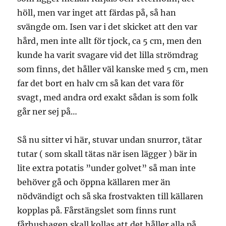
höll, men var inget att färdas på, så han
svängde om. Isen var i det skicket att den var
hård, men inte allt för tjock, ca 5 cm, men den
kunde ha varit svagare vid det lilla strömdrag
som finns, det håller väl kanske med 5 cm, men
far det bort en halv cm så kan det vara för
svagt, med andra ord exakt sådan is som folk
går ner sej på…
Så nu sitter vi här, stuvar undan snurror, tätar
tutar ( som skall tätas när isen lägger ) bär in
lite extra potatis ”under golvet” så man inte
behöver gå och öppna källaren mer än
nödvändigt och så ska frostvakten till källaren
kopplas på. Fårstängslet som finns runt
fårhushagen skall kollas att det håller alla på