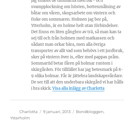
jag snabbt de timmarna med bär- och
svampplockning om hösten, bottenmålning av
båtar om våren, skogsarbete om vintern och
fiske om sommaren. Holmen jag bor på,
Ytterholm, är en holme helt utan förbindelser.
Det finns en liten gångbro av trä, så man kan ta
sej till och från holmen med matkassen och
sådant man orkar bära, men alla övriga
transporter av allt vad som behövs i ett jordbruk,
sker på vintern över is, eller med pappas pråm.
Sommartid betar fåren på holmar runtom i
skärgården. För tillfället har jag betesmark på 8-
9 olika holmar. Får är jättebra landskapsvårdare.
De ser till att den underbara skärgård vi har hålls
i bra skick.
Visa alla inlägg av Charlotta
Författare
Publicerat
Kategorier
Charlotta
9 januari, 2013
Bondbloggen
,
den
Ytterholm