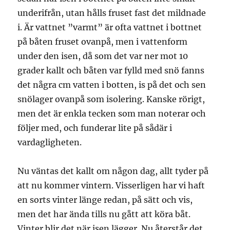
underifrån, utan hålls fruset fast det mildnade
i. Är vattnet ”varmt” är ofta vattnet i bottnet
på båten fruset ovanpå, men i vattenform
under den isen, då som det var ner mot 10
grader kallt och båten var fylld med snö fanns
det några cm vatten i botten, is på det och sen
snölager ovanpå som isolering. Kanske rörigt,
men det är enkla tecken som man noterar och
följer med, och funderar lite på sådär i
vardagligheten.
Nu väntas det kallt om någon dag, allt tyder på
att nu kommer vintern. Visserligen har vi haft
en sorts vinter länge redan, på sätt och vis,
men det har ända tills nu gått att köra båt.
Vinter blir det när isen lägger. Nu återstår det