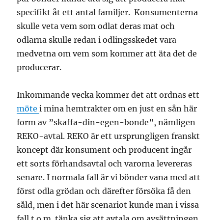
specifikt åt ett antal familjer. Konsumenterna
skulle veta vem som odlat deras mat och
odlarna skulle redan i odlingsskedet vara
medvetna om vem som kommer att äta det de
producerar.
Inkommande vecka kommer det att ordnas ett
möte
i mina hemtrakter om en just en sån här
form av ”skaffa-din-egen-bonde”, nämligen
REKO-avtal. REKO är ett ursprungligen franskt
koncept där konsument och producent ingår
ett sorts förhandsavtal och varorna levereras
senare. I normala fall är vi bönder vana med att
först odla grödan och därefter försöka få den
såld, men i det här scenariot kunde man i vissa
fall t.o.m. tänka sig att avtala om avsättningen