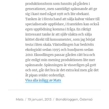
produktionsform som funnits på gården i
generationer, men samtidigt spännande att ge
sig i kast med något nytt och lite obekant.
Tanken är i första hand att sälja kalvar vidare till
specialiserade uppfödare, i framtiden kan också
egen uppfödning komma i fråga. En riktigt
intressant tanke är att själv slakta och sälja
köttet direkt till konsumenter, som jag börjat
testa i liten skala. Växtodlingen har bedrivits
ekologiskt sedan 1995 och husdjuren sedan
2010. Ekoodlingen passar gården rätt bra och
gör enligt min mening produktionen lite mer
spännande. Spänningen är visserligen på gott
och ont, går det bra är det extra kul men går det
åt pipan svider ordentligt.
Visa alla inlägg av Mats
Författare
Publicerat
Kategorier
Mats
19 januari, 2013
Bondbloggen
,
Östensö
den