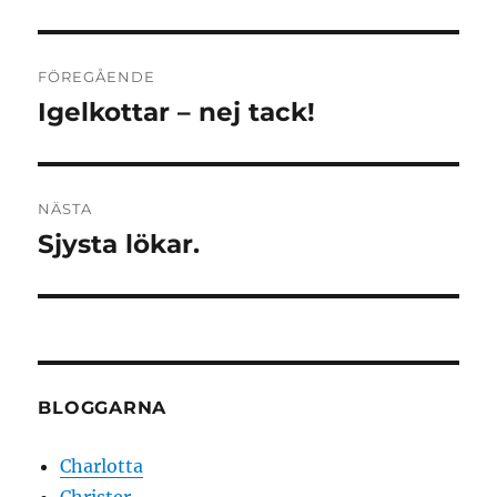
Inläggsnavigering
FÖREGÅENDE
Igelkottar – nej tack!
Föregående
inlägg:
NÄSTA
Sjysta lökar.
Nästa
inlägg:
BLOGGARNA
Charlotta