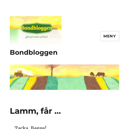
MENY
Bondbloggen
Lamm, får …
… Tacka, Bagge!