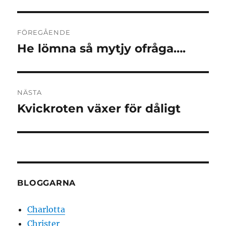
Inläggsnavigering
FÖREGÅENDE
He lömna så mytjy ofråga….
Föregående
inlägg:
NÄSTA
Kvickroten växer för dåligt
Nästa
inlägg:
BLOGGARNA
Charlotta
Christer