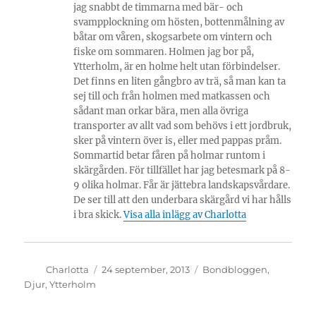
jag snabbt de timmarna med bär- och
svampplockning om hösten, bottenmålning av
båtar om våren, skogsarbete om vintern och
fiske om sommaren. Holmen jag bor på,
Ytterholm, är en holme helt utan förbindelser.
Det finns en liten gångbro av trä, så man kan ta
sej till och från holmen med matkassen och
sådant man orkar bära, men alla övriga
transporter av allt vad som behövs i ett jordbruk,
sker på vintern över is, eller med pappas pråm.
Sommartid betar fåren på holmar runtom i
skärgården. För tillfället har jag betesmark på 8-
9 olika holmar. Får är jättebra landskapsvårdare.
De ser till att den underbara skärgård vi har hålls
i bra skick.
Visa alla inlägg av Charlotta
Författare
Publicerat
Kategorier
Charlotta
24 september, 2013
Bondbloggen
,
den
Djur
,
Ytterholm