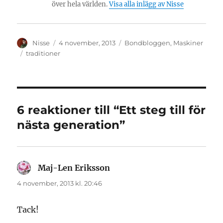
över hela världen.
Visa alla inlägg av Nisse
Författare
Publicerat
Kategorier
Nisse
4 november, 2013
Bondbloggen
,
Maskiner
den
Etiketter
traditioner
6 reaktioner till “Ett steg till för
nästa generation”
Maj-Len Eriksson
skriver:
4 november, 2013 kl. 20:46
Tack!