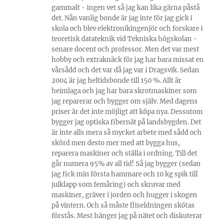
gammalt - ingen vet så jag kan lika gärna påstå
det. Nån vanlig bonde är jag inte för jag gick i
skola och blev elektronikingenjör och forskare i
teoretisk datateknik vid Tekniska högskolan -
senare docent och professor. Men det var mest
hobby och extraknäck för jag har bara missat en
vårsådd och det var då jag var i Dragsvik. Sedan
2004 är jag heltidsbonde till 150 %. Allt är
heimlaga och jag har bara skrotmaskiner som
jag reparerar och bygger om själv. Med dagens
priser är det inte möjligt att köpa nya. Dessutom
bygger jag optiska fibernät på landsbygden. Det
är inte alls mera så mycket arbete med sådd och
skörd men desto mer med att bygga hus,
reparera maskiner och ställa i ordning. Till det
går numera 95% av all tid! Så jag bygger (sedan
jag fick min första hammare och 10 kg spik till
julklapp som femåring) och skruvar med
maskiner, gräver i jorden och hugger i skogen
på vintern. Och så måste fliseldningen skötas
förstås. Mest hänger jag på nätet och diskuterar