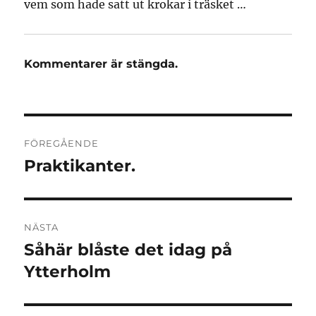
vem som hade satt ut krokar i träsket …
Kommentarer är stängda.
Inläggsnavigering
FÖREGÅENDE
Praktikanter.
Föregående
inlägg:
NÄSTA
Såhär blåste det idag på
Nästa
inlägg:
Ytterholm