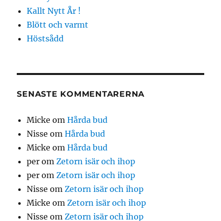
Kallt Nytt År !
Blött och varmt
Höstsådd
SENASTE KOMMENTARERNA
Micke
om
Hårda bud
Nisse
om
Hårda bud
Micke
om
Hårda bud
per
om
Zetorn isär och ihop
per
om
Zetorn isär och ihop
Nisse
om
Zetorn isär och ihop
Micke
om
Zetorn isär och ihop
Nisse
om
Zetorn isär och ihop