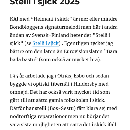
Stelli i sjick 2025
KAJ med ”Heimani i skick” är mer eller mindre
Bondbloggens signaturmelodi men här i andra
ändan av Svensk-Finland heter det ”Stelli i
sjick” (se
Stelli i sjick
) . Egentligen tycker jag
bättre om den låten än Eurovisionslåten ”Bara
bada bastu” (som också är mycket bra).
I 35 år arbetade jag i Otnäs, Esbo och sedan
byggde vi optiskt fibernät i Hindersby med
omnejd. Det har också varit mycket tid som
gått till att sätta gamla folkskolan i skick.
Därför har
stelli
(Bos-Sestu) fått klara sej med
nödtorftiga reparationer men nu börjar det
vara sista möjligheten att sätta det i skick ifall