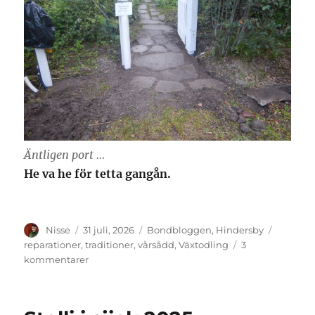
Äntligen port …
He va he för tetta gangån.
Författare
Publicerat
Kategorier
Etikette
Nisse
31 juli, 2026
Bondbloggen
,
Hindersby
den
reparationer
,
traditioner
,
vårsådd
,
Växtodling
3
till
kommentarer
Hårda
bud