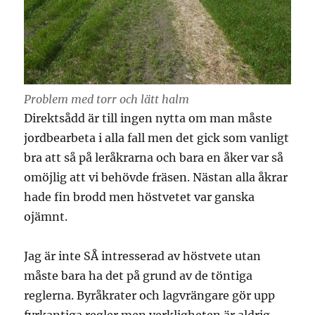
Problem med torr och lätt halm
Direktsådd är till ingen nytta om man måste
jordbearbeta i alla fall men det gick som vanligt
bra att så på leråkrarna och bara en åker var så
omöjlig att vi behövde fräsen. Nästan alla åkrar
hade fin brodd men höstvetet var ganska
ojämnt.
Jag är inte SÅ intresserad av höstvete utan
måste bara ha det på grund av de töntiga
reglerna. Byråkrater och lagvrängare gör upp
fyrkantiga regler men verkligheten är aldrig