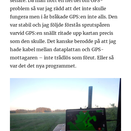
senare. Då man hört en hel del om GPS-
problem så var jag rädd att det inte skulle
fungera men i år bråkade GPS:en inte alls. Den
var stabil och jag följde förstås sprutspåren
varvid GPS:en snällt ritade upp kartan precis
som den skulle. Det kanske berodde på att jag
hade kabel mellan dataplattan och GPS-
mottagaren – inte trådlös som förut. Eller så
var det det nya programmet.