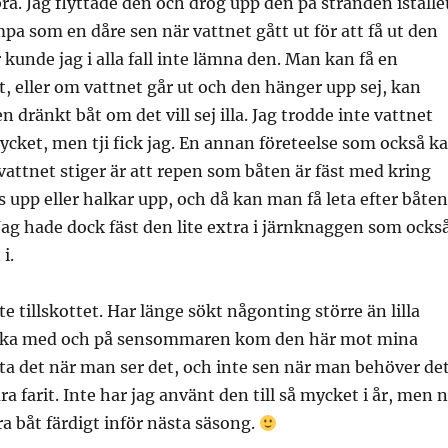
ra. Jag flyttade den och drog upp den på stranden iställe
mpa som en dåre sen när vattnet gått ut för att få ut den
 kunde jag i alla fall inte lämna den. Man kan få en
, eller om vattnet går ut och den hänger upp sej, kan
 dränkt båt om det vill sej illa. Jag trodde inte vattnet
mycket, men tji fick jag. En annan företeelse som också k
ttnet stiger är att repen som båten är fäst med kring
s upp eller halkar upp, och då kan man få leta efter båten
Jag hade dock fäst den lite extra i järnknaggen som ocks
 i.
te tillskottet. Har länge sökt någonting större än lilla
 åka med och på sensommaren kom den här mot mina
ta det när man ser det, och inte sen när man behöver det
ra farit. Inte har jag använt den till så mycket i år, men 
ra båt färdigt inför nästa säsong.