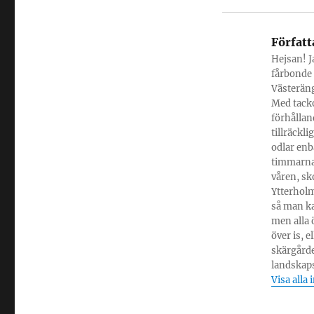
Författ
Hejsan! Ja
fårbonde 
Västeräng
Med tacko
förhållan
tillräckl
odlar enba
timmarna
våren, sk
Ytterholm
så man ka
men alla 
över is, 
skärgårde
landskapsv
Visa alla 