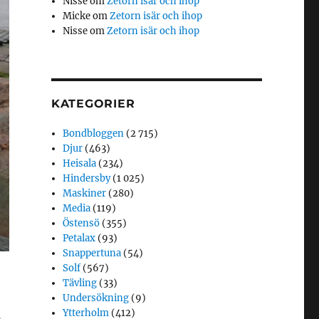
Nisse
om
Zetorn isär och ihop
Micke
om
Zetorn isär och ihop
Nisse
om
Zetorn isär och ihop
KATEGORIER
Bondbloggen
(2 715)
Djur
(463)
Heisala
(234)
Hindersby
(1 025)
Maskiner
(280)
Media
(119)
Östensö
(355)
Petalax
(93)
Snappertuna
(54)
Solf
(567)
Tävling
(33)
Undersökning
(9)
Ytterholm
(412)