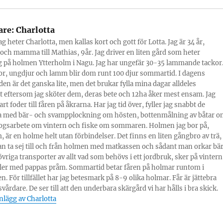
are:
Charlotta
g heter Charlotta, men kallas kort och gott för Lotta. Jag är 34 år,
och mamma till Mathias, 9år. Jag driver en liten gård som heter
 på holmen Ytterholm i Nagu. Jag har ungefär 30-35 lammande tackor
r, ungdjur och lamm blir dom runt 100 djur sommartid. I dagens
den är det ganska lite, men det brukar fylla mina dagar alldeles
igt eftersom jag sköter dem, deras bete och 12ha åker mest ensam. Jag
rt foder till fåren på åkrarna. Har jag tid över, fyller jag snabbt de
 med bär- och svampplockning om hösten, bottenmålning av båtar o
ogsarbete om vintern och fiske om sommaren. Holmen jag bor på,
, är en holme helt utan förbindelser. Det finns en liten gångbro av trä,
n ta sej till och från holmen med matkassen och sådant man orkar bär
övriga transporter av allt vad som behövs i ett jordbruk, sker på vintern
eller med pappas pråm. Sommartid betar fåren på holmar runtom i
n. För tillfället har jag betesmark på 8-9 olika holmar. Får är jättebra
årdare. De ser till att den underbara skärgård vi har hålls i bra skick.
inlägg av Charlotta