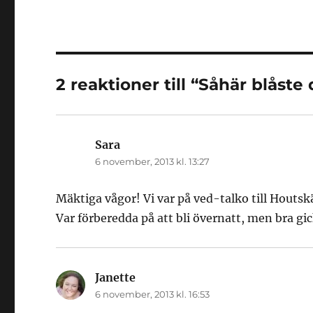
2 reaktioner till “Såhär blåste
Sara
skriver:
6 november, 2013 kl. 13:27
Mäktiga vågor! Vi var på ved-talko till Houtskä
Var förberedda på att bli övernatt, men bra g
Janette
skriver:
6 november, 2013 kl. 16:53