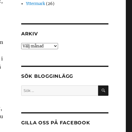
t,
Yttermark
(26)
ARKIV
an
Arkiv
 i
å
SÖK BLOGGINLÄGG
SÖK
Sök
efter:
,
nu
GILLA OSS PÅ FACEBOOK