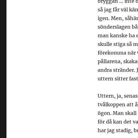
bryggan … inte b
så jag får väl kä
igen. Men, såhär
sönderslagen båt
man kanske ha en
skulle stiga så 
förekomma när va
pållarena, skaka
andra stränder. 
uttern sitter fast
Uttern, ja, senas
tvålkoppen att
ögon. Man skall 
för då kan det va
har jag stadig, b