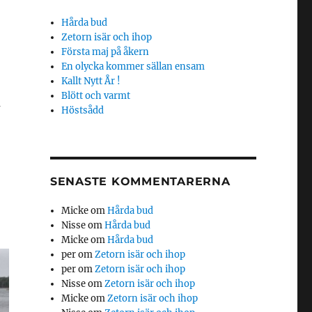
Hårda bud
Zetorn isär och ihop
Första maj på åkern
En olycka kommer sällan ensam
Kallt Nytt År !
Blött och varmt
a
Höstsådd
SENASTE KOMMENTARERNA
Micke
om
Hårda bud
Nisse
om
Hårda bud
Micke
om
Hårda bud
per
om
Zetorn isär och ihop
per
om
Zetorn isär och ihop
Nisse
om
Zetorn isär och ihop
Micke
om
Zetorn isär och ihop