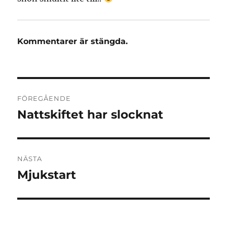
Kommentarer är stängda.
Inläggsnavigering
FÖREGÅENDE
Nattskiftet har slocknat
Föregående
inlägg:
NÄSTA
Mjukstart
Nästa
inlägg: