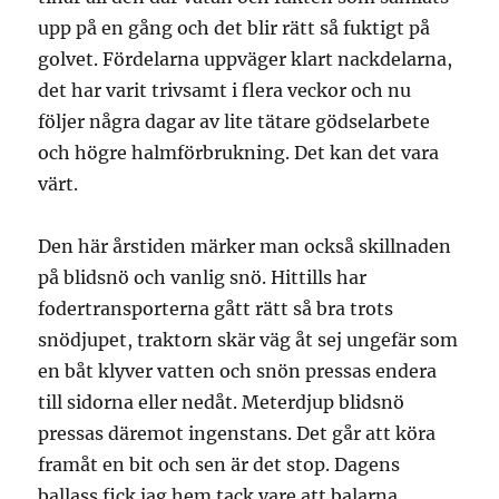
upp på en gång och det blir rätt så fuktigt på
golvet. Fördelarna uppväger klart nackdelarna,
det har varit trivsamt i flera veckor och nu
följer några dagar av lite tätare gödselarbete
och högre halmförbrukning. Det kan det vara
värt.
Den här årstiden märker man också skillnaden
på blidsnö och vanlig snö. Hittills har
fodertransporterna gått rätt så bra trots
snödjupet, traktorn skär väg åt sej ungefär som
en båt klyver vatten och snön pressas endera
till sidorna eller nedåt. Meterdjup blidsnö
pressas däremot ingenstans. Det går att köra
framåt en bit och sen är det stop. Dagens
ballass fick jag hem tack vare att balarna