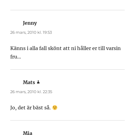
Jenny
skriver:
26 mars, 2010 kl. 19:53
Känns i alla fall skönt att ni håller er till varsin
fru…
Mats
skriver:
26 mars, 2010 kl. 22:35
Jo, det är bäst så.
Mia
skriver: