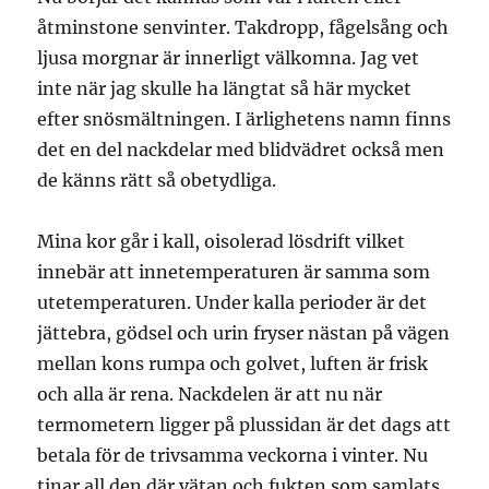
åtminstone senvinter. Takdropp, fågelsång och
ljusa morgnar är innerligt välkomna. Jag vet
inte när jag skulle ha längtat så här mycket
efter snösmältningen. I ärlighetens namn finns
det en del nackdelar med blidvädret också men
de känns rätt så obetydliga.
Mina kor går i kall, oisolerad lösdrift vilket
innebär att innetemperaturen är samma som
utetemperaturen. Under kalla perioder är det
jättebra, gödsel och urin fryser nästan på vägen
mellan kons rumpa och golvet, luften är frisk
och alla är rena. Nackdelen är att nu när
termometern ligger på plussidan är det dags att
betala för de trivsamma veckorna i vinter. Nu
tinar all den där vätan och fukten som samlats