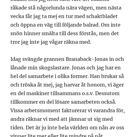
råkade stå någorlunda nära vägen, men nästa
vecka får jag ta mej en tur med schaktbladet
och öppna en väg till följande balrad. Om inte
snön hinner smälta till dess förstås, men det
tror jag inte jag vågar räkna med.
Idag svängde grannen Branaback-Jonas in och
lånade min skogslastare. Jonas och jag har en
hel del samarbete i olika former. Han brukar så
och tröska åt mej, jag harvar åt honom, vi äger
en del maskiner tillsammans o.s.v. Dessutom
tillkommer en del lösare samarbeten också.
Vissa arbetsmoment fakturerar vi varandra för,
andra räknar vi med att jämnar ut sig med
tiden. Det är ju inte hela världen om nån av oss
vinner lite mer eller lite mindre på nåt