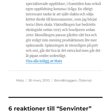
specialiserade uppfödare, i framtiden kan också
egen uppfödning komma i fråga. En riktigt
intressant tanke är att själv slakta och sälja
köttet direkt till konsumenter, som jag börjat
testa i liten skala. Växtodlingen har bedrivits
ekologiskt sedan 1995 och husdjuren sedan
2010. Ekoodlingen passar gården rätt bra och
gör enligt min mening produktionen lite mer
spännande. Spänningen är visserligen på gott
och ont, går det bra är det extra kul men går det
åt pipan svider ordentligt.
Visa alla inlägg av Mats
Författare
Publicerat
Kategorier
Mats
26 mars, 2010
Bondbloggen
,
Östensö
den
6 reaktioner till “Senvinter”