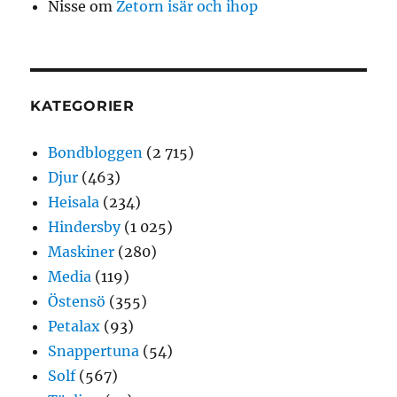
Nisse
om
Zetorn isär och ihop
KATEGORIER
Bondbloggen
(2 715)
Djur
(463)
Heisala
(234)
Hindersby
(1 025)
Maskiner
(280)
Media
(119)
Östensö
(355)
Petalax
(93)
Snappertuna
(54)
Solf
(567)