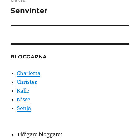
NÄSTA
Senvinter
Nästa
inlägg:
BLOGGARNA
Charlotta
Christer
Kalle
Nisse
Sonja
Tidigare bloggare: