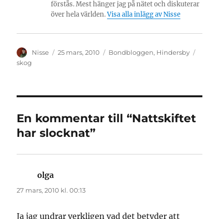
förstås. Mest hänger jag på nätet och diskuterar
över hela världen.
Visa alla inlägg av Nisse
Författare
Publicerat
Kategorier
Etiket
Nisse
25 mars, 2010
Bondbloggen
,
Hindersby
den
skog
En kommentar till “Nattskiftet
har slocknat”
olga
skriver:
27 mars, 2010 kl. 00:13
Ja jag undrar verkligen vad det betyder att