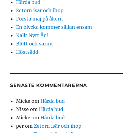
Hårda bud
Zetorn isär och ihop
Första maj på åkern
En olycka kommer sällan ensam
Kallt Nytt År !
Blött och varmt
Höstsådd
SENASTE KOMMENTARERNA
Micke
om
Hårda bud
Nisse
om
Hårda bud
Micke
om
Hårda bud
per
om
Zetorn isär och ihop