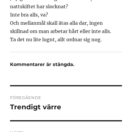
nattskiftet har slocknat?
Inte bra alls, va?
Och mellanmål skall ätas alla dar, ingen
skillnad om man arbetar hårt eller inte alls.
Ta det nu lite lugnt, allt ordnar sig nog.
Kommentarer är stängda.
Inläggsnavigering
FÖREGÅENDE
Trendigt värre
Föregående
inlägg: