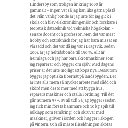
Hindersby som troligen är kring 1000 år
gammalt - ingen vet så jag kan lika gärna påstå
det. Nån vanlig bonde är jag inte för jag gick i
skola och blev elektronikingenjör och forskare i
teoretisk datateknik vid Tekniska högskolan -
senare docent och professor. Men det var mest
hobby och extraknäck för jag har bara missat en
vårsådd och det var då jag var i Dragsvik. Sedan
2004 är jag heltidsbonde till 150 %. Allt är
heimlaga och jag har bara skrotmaskiner som
jag reparerar och bygger om själv. Med dagens
priser är det inte möjligt att köpa nya. Dessutom
bygger jag optiska fibernät på landsbygden. Det
är inte alls mera så mycket arbete med sådd och
skörd men desto mer med att bygga hus,
reparera maskiner och ställa i ordning. Till det
går numera 95% av all tid! Så jag bygger (sedan
jag fick min första hammare och 10 kg spik till
julklapp som femåring) och skruvar med
maskiner, gräver i jorden och hugger i skogen
på vintern. Och så måste fliseldningen skötas