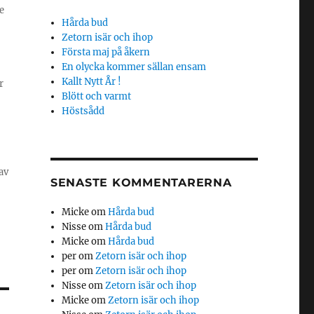
e
Hårda bud
Zetorn isär och ihop
Första maj på åkern
En olycka kommer sällan ensam
Kallt Nytt År !
r
Blött och varmt
Höstsådd
av
SENASTE KOMMENTARERNA
Micke
om
Hårda bud
Nisse
om
Hårda bud
Micke
om
Hårda bud
per
om
Zetorn isär och ihop
per
om
Zetorn isär och ihop
Nisse
om
Zetorn isär och ihop
Micke
om
Zetorn isär och ihop