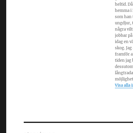
heltid. Då
hemma i P
som han t
ungdjur, 
några vil
jobbar på
idag en v
skog. Jag
framför al
tiden jag
dessutom 
långtrada
möjlighet
Visa alla 
Inläggsnavigering