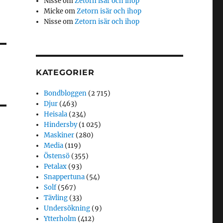
Nisse
om
Zetorn isär och ihop
Micke
om
Zetorn isär och ihop
Nisse
om
Zetorn isär och ihop
KATEGORIER
Bondbloggen
(2 715)
Djur
(463)
Heisala
(234)
Hindersby
(1 025)
Maskiner
(280)
Media
(119)
Östensö
(355)
Petalax
(93)
Snappertuna
(54)
Solf
(567)
Tävling
(33)
Undersökning
(9)
Ytterholm
(412)