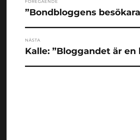
FÖREGÅENDE
”Bondbloggens besökaran
Föregående
inlägg:
NÄSTA
Kalle: ”Bloggandet är en l
Nästa
inlägg: