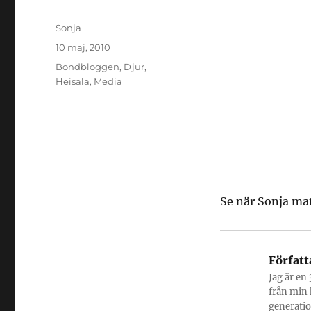
Författare
Sonja
Publicerat
10 maj, 2010
den
Kategorier
Bondbloggen
,
Djur
,
Heisala
,
Media
Se när Sonja ma
Författ
Jag är en
från min 
generatio