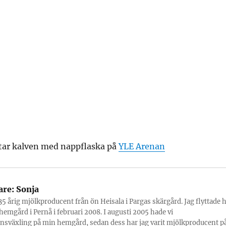
tar kalven med nappflaska på
YLE Arenan
are:
Sonja
 35 årig mjölkproducent från ön Heisala i Pargas skärgård. Jag flyttade h
hemgård i Pernå i februari 2008. I augusti 2005 hade vi
nsväxling på min hemgård, sedan dess har jag varit mjölkproducent p