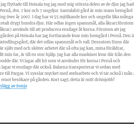
 jag flyttade till Heisala tog jag med mig största delen av de djur jag had
ernå, dvs. 7 kor och 7 ungdjur. Santalahti gård är min mans hemgård
og över år 2007. I dag har vi 55 mjölkande kor och ungefär lika många
totalt drygt hundra djur. Här odlas ingen spannmål, alla åkrar(förutom
tåkrar) används till att producera ensilage åt korna. Förutom att jag
 gården på Heisala har jag fortfarande kvar min hemgård i Pernå. Den ä
äxtodlingsgård, där det odlas spannmål och vall. Dessutom finns där
 är själv med och sköter arbetet där så ofta jag kan, mina föräldrar,
lt min far, är till en stor hjälp. Jag har alla maskiner kvar där från den
 bodde där. Vi lagar allt hö som vi använder för korna i Pernå och
lagar vi ensilage där också. Balarna transporterar vi sedan med
re till Pargas. Vi sysslar mycket med avelsarbete och vi tar också i mån 
 emot besökare på gården. Kort sagt; detta är mitt drömjobb!
inlägg av Sonja