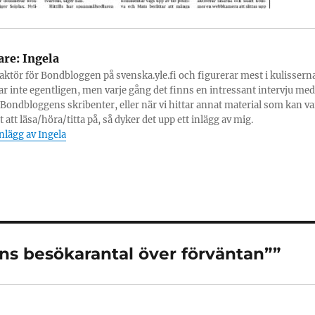
are:
Ingela
daktör för Bondbloggen på svenska.yle.fi och figurerar mest i kulisserna
ar inte egentligen, men varje gång det finns en intressant intervju med
Bondbloggens skribenter, eller när vi hittar annat material som kan va
 att läsa/höra/titta på, så dyker det upp ett inlägg av mig.
inlägg av Ingela
ens besökarantal över förväntan””