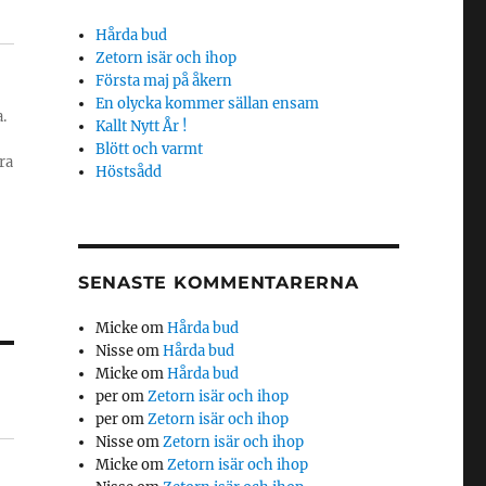
Hårda bud
Zetorn isär och ihop
Första maj på åkern
En olycka kommer sällan ensam
.
Kallt Nytt År !
Blött och varmt
ra
Höstsådd
SENASTE KOMMENTARERNA
Micke
om
Hårda bud
Nisse
om
Hårda bud
Micke
om
Hårda bud
per
om
Zetorn isär och ihop
per
om
Zetorn isär och ihop
Nisse
om
Zetorn isär och ihop
Micke
om
Zetorn isär och ihop