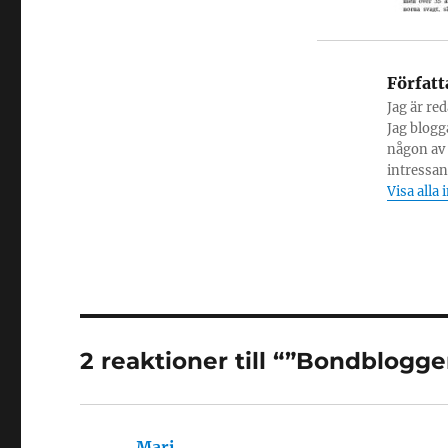
Författ
Jag är re
Jag blogg
någon av 
intressant
Visa alla 
2 reaktioner till “”Bondblogg
Mari
skriver: