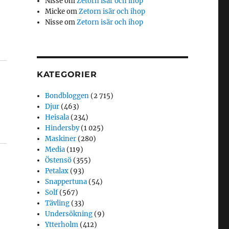
Nisse
om
Zetorn isär och ihop
Micke
om
Zetorn isär och ihop
Nisse
om
Zetorn isär och ihop
KATEGORIER
Bondbloggen
(2 715)
Djur
(463)
Heisala
(234)
Hindersby
(1 025)
Maskiner
(280)
Media
(119)
Östensö
(355)
Petalax
(93)
Snappertuna
(54)
Solf
(567)
Tävling
(33)
Undersökning
(9)
Ytterholm
(412)