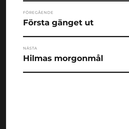
Inläggsnavigering
FÖREGÅENDE
Första gänget ut
Föregående
inlägg:
NÄSTA
Hilmas morgonmål
Nästa
inlägg: