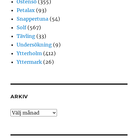
Östensö
(355)
Petalax
(93)
Snappertuna
(54)
Solf
(567)
Tävling
(33)
Undersökning
(9)
Ytterholm
(412)
Yttermark
(26)
ARKIV
Arkiv