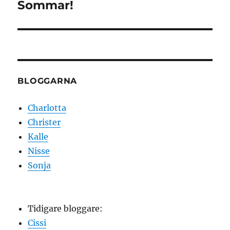
Sommar!
Nästa
inlägg:
BLOGGARNA
Charlotta
Christer
Kalle
Nisse
Sonja
Tidigare bloggare:
Cissi