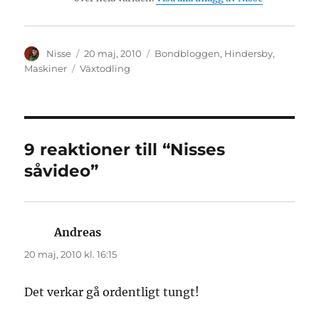
Författare
Publicerat
Kategorier
Nisse
20 maj, 2010
Bondbloggen
,
Hindersby
,
den
Etiketter
Maskiner
Växtodling
9 reaktioner till “Nisses
såvideo”
Andreas
skriver:
20 maj, 2010 kl. 16:15
Det verkar gå ordentligt tungt!