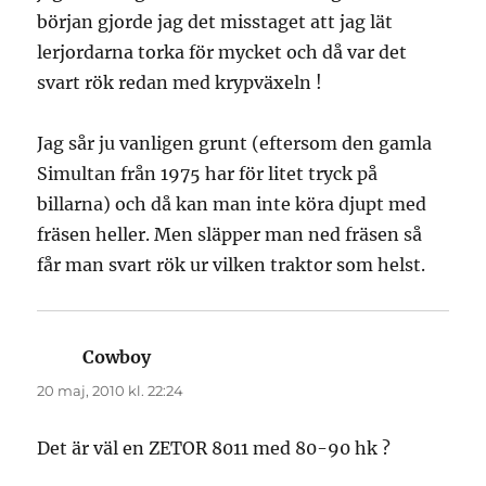
början gjorde jag det misstaget att jag lät
lerjordarna torka för mycket och då var det
svart rök redan med krypväxeln !
Jag sår ju vanligen grunt (eftersom den gamla
Simultan från 1975 har för litet tryck på
billarna) och då kan man inte köra djupt med
fräsen heller. Men släpper man ned fräsen så
får man svart rök ur vilken traktor som helst.
Cowboy
skriver:
20 maj, 2010 kl. 22:24
Det är väl en ZETOR 8011 med 80-90 hk ?