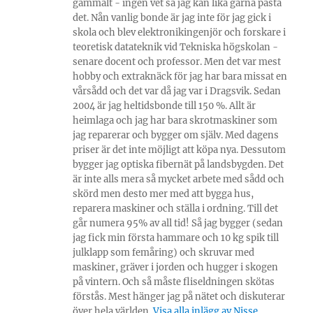
gammalt - ingen vet så jag kan lika gärna påstå
det. Nån vanlig bonde är jag inte för jag gick i
skola och blev elektronikingenjör och forskare i
teoretisk datateknik vid Tekniska högskolan -
senare docent och professor. Men det var mest
hobby och extraknäck för jag har bara missat en
vårsådd och det var då jag var i Dragsvik. Sedan
2004 är jag heltidsbonde till 150 %. Allt är
heimlaga och jag har bara skrotmaskiner som
jag reparerar och bygger om själv. Med dagens
priser är det inte möjligt att köpa nya. Dessutom
bygger jag optiska fibernät på landsbygden. Det
är inte alls mera så mycket arbete med sådd och
skörd men desto mer med att bygga hus,
reparera maskiner och ställa i ordning. Till det
går numera 95% av all tid! Så jag bygger (sedan
jag fick min första hammare och 10 kg spik till
julklapp som femåring) och skruvar med
maskiner, gräver i jorden och hugger i skogen
på vintern. Och så måste fliseldningen skötas
förstås. Mest hänger jag på nätet och diskuterar
över hela världen.
Visa alla inlägg av Nisse