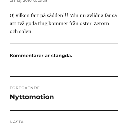
21 maj, 2010 kl. 23:08
Oj vilken fart på sådden!!! Min nu avlidna far sa
att två goda ting kommer från öster. Zetorn
och solen.
Kommentarer är stängda.
Inläggsnavigering
FÖREGÅENDE
Nyttomotion
Föregående
inlägg:
NÄSTA