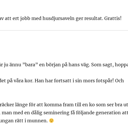
v att ert jobb med husdjursaveln ger resultat. Grattis!
t är ju ännu ”bara” en början på hans väg. Som sagt, hopp
t på våra kor. Han har fortsatt i sin mors fotspår! Och
 räcker länge för att komma fram till en ko som ser bra ut
n man med en dålig seminering få följande generation at
a tungan rätt i munnen.