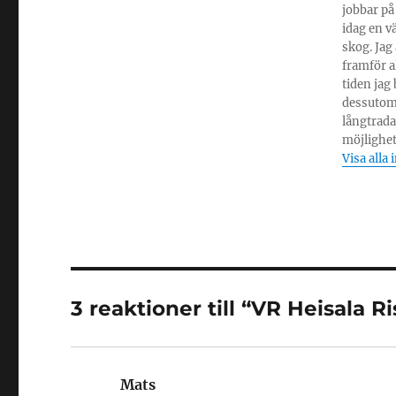
jobbar på
idag en v
skog. Jag
framför al
tiden jag
dessutom 
långtrada
möjlighet
Visa alla 
3 reaktioner till “VR Heisala R
Mats
skriver: