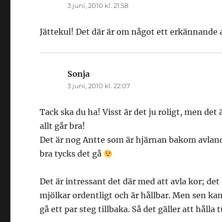
3 juni, 2010 kl. 21:58
Jättekul! Det där är om något ett erkännande a
Sonja
skriver:
3 juni, 2010 kl. 22:07
Tack ska du ha! Visst är det ju roligt, men de
allt går bra!
Det är nog Antte som är hjärnan bakom avlande
bra tycks det gå
Det är intressant det där med att avla kor; det
mjölkar ordentligt och är hållbar. Men sen ka
gå ett par steg tillbaka. Så det gäller att håll