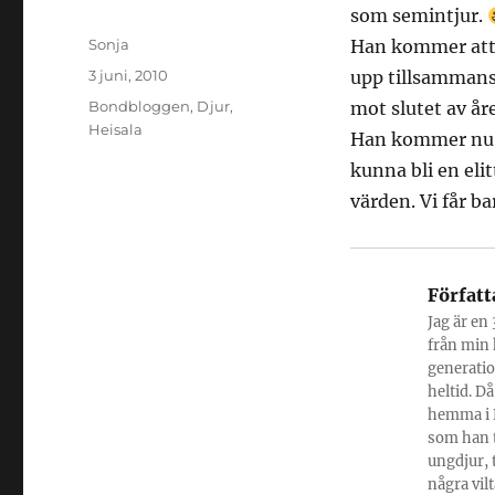
som semintjur.
Författare
Sonja
Han kommer att f
Publicerat
3 juni, 2010
upp tillsammans 
den
Kategorier
Bondbloggen
,
Djur
,
mot slutet av å
Heisala
Han kommer nu ti
kunna bli en el
värden. Vi får b
Författ
Jag är en
från min 
generatio
heltid. Då
hemma i P
som han t
ungdjur, 
några vil