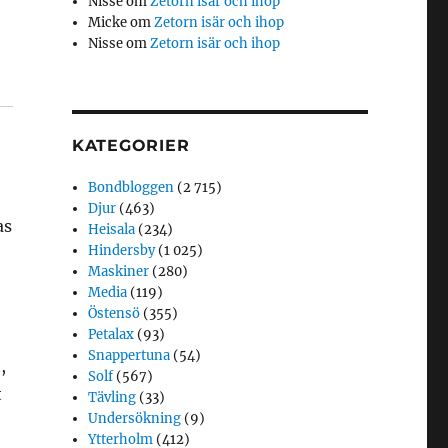
Nisse
om
Zetorn isär och ihop
Micke
om
Zetorn isär och ihop
Nisse
om
Zetorn isär och ihop
KATEGORIER
Bondbloggen
(2 715)
Djur
(463)
as
Heisala
(234)
Hindersby
(1 025)
Maskiner
(280)
Media
(119)
Östensö
(355)
Petalax
(93)
Snappertuna
(54)
,
Solf
(567)
t
Tävling
(33)
Undersökning
(9)
Ytterholm
(412)