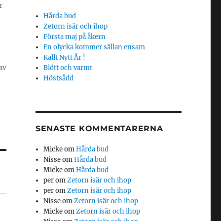
r
Hårda bud
Zetorn isär och ihop
Första maj på åkern
En olycka kommer sällan ensam
Kallt Nytt År !
av
Blött och varmt
Höstsådd
SENASTE KOMMENTARERNA
Micke
om
Hårda bud
Nisse
om
Hårda bud
Micke
om
Hårda bud
per
om
Zetorn isär och ihop
per
om
Zetorn isär och ihop
Nisse
om
Zetorn isär och ihop
Micke
om
Zetorn isär och ihop