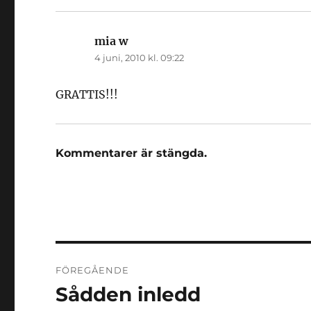
mia w
skriver:
4 juni, 2010 kl. 09:22
GRATTIS!!!
Kommentarer är stängda.
Inläggsnavigering
FÖREGÅENDE
Sådden inledd
Föregående
inlägg: