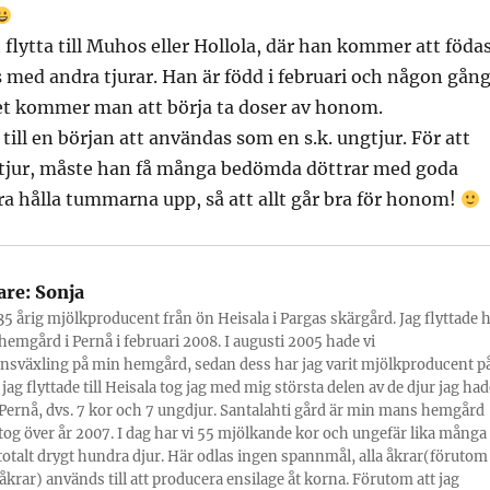
lytta till Muhos eller Hollola, där han kommer att föda
med andra tjurar. Han är född i februari och någon gån
ret kommer man att börja ta doser av honom.
ll en början att användas som en s.k. ungtjur. För att
ittjur, måste han få många bedömda döttrar med goda
ara hålla tummarna upp, så att allt går bra för honom!
are:
Sonja
 35 årig mjölkproducent från ön Heisala i Pargas skärgård. Jag flyttade h
hemgård i Pernå i februari 2008. I augusti 2005 hade vi
nsväxling på min hemgård, sedan dess har jag varit mjölkproducent p
 jag flyttade till Heisala tog jag med mig största delen av de djur jag had
ernå, dvs. 7 kor och 7 ungdjur. Santalahti gård är min mans hemgård
og över år 2007. I dag har vi 55 mjölkande kor och ungefär lika många
totalt drygt hundra djur. Här odlas ingen spannmål, alla åkrar(förutom
tåkrar) används till att producera ensilage åt korna. Förutom att jag