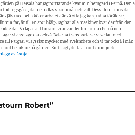
 gården på Heisala har jag fortfarande kvar min hemgård i Pernå. Den ä
äxtodlingsgård, där det odlas spannmål och vall. Dessutom finns där
 är själv med och sköter arbetet där så ofta jag kan, mina föräldrar,
lt min far, är till en stor hjälp. Jag har alla maskiner kvar där från den
 bodde där. Vi lagar allt hö som vi använder för korna i Pernå och
lagar vi ensilage där också. Balarna transporterar vi sedan med
re till Pargas. Vi sysslar mycket med avelsarbete och vi tar också i mån 
 emot besökare på gården. Kort sagt; detta är mitt drömjobb!
inlägg av Sonja
istourn Robert”