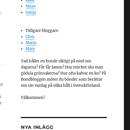
Kalle
Nisse
s
Sonja
g
Tidigare bloggare:
Cissi
Maria
Mats
Vad håller en bonde riktigt på med om
dagarna? Får får lamm? Hur mycket ska man
gödsla grönsakerna? Hur ofta kalvar en ko? På
Bondbloggen möter du bönder som berättar
it
om sin vardag på olika håll i Svenskfinland.
å
Välkommen!
e
NYA INLÄGG