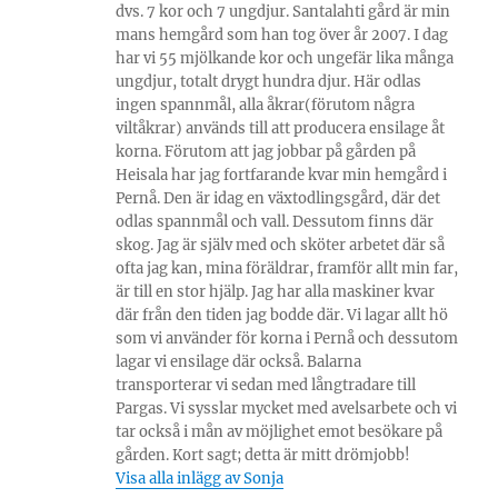
dvs. 7 kor och 7 ungdjur. Santalahti gård är min
mans hemgård som han tog över år 2007. I dag
har vi 55 mjölkande kor och ungefär lika många
ungdjur, totalt drygt hundra djur. Här odlas
ingen spannmål, alla åkrar(förutom några
viltåkrar) används till att producera ensilage åt
korna. Förutom att jag jobbar på gården på
Heisala har jag fortfarande kvar min hemgård i
Pernå. Den är idag en växtodlingsgård, där det
odlas spannmål och vall. Dessutom finns där
skog. Jag är själv med och sköter arbetet där så
ofta jag kan, mina föräldrar, framför allt min far,
är till en stor hjälp. Jag har alla maskiner kvar
där från den tiden jag bodde där. Vi lagar allt hö
som vi använder för korna i Pernå och dessutom
lagar vi ensilage där också. Balarna
transporterar vi sedan med långtradare till
Pargas. Vi sysslar mycket med avelsarbete och vi
tar också i mån av möjlighet emot besökare på
gården. Kort sagt; detta är mitt drömjobb!
Visa alla inlägg av Sonja