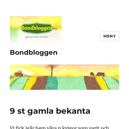
MENY
Bondbloggen
9 st gamla bekanta
Vi fick igår hem våra 9 kvigor som varit och