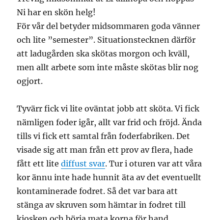
Ni har en skön helg!
För vår del betyder midsommaren goda vänner
och lite ”semester”. Situationstecknen därför
att ladugården ska skötas morgon och kväll,
men allt arbete som inte måste skötas blir nog
ogjort.
Tyvärr fick vi lite oväntat jobb att sköta. Vi fick
nämligen foder igår, allt var frid och fröjd. Ända
tills vi fick ett samtal från foderfabriken. Det
visade sig att man från ett prov av flera, hade
fått ett lite
diffust svar
. Tur i oturen var att våra
kor ännu inte hade hunnit äta av det eventuellt
kontaminerade fodret. Så det var bara att
stänga av skruven som hämtar in fodret till
kiosken och börja mata korna för hand.