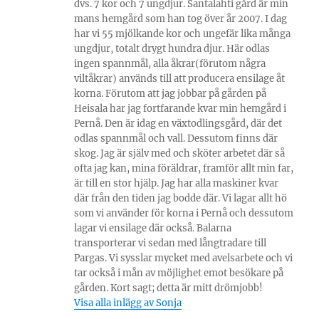
dvs. 7 kor och 7 ungdjur. Santalahti gård är min
mans hemgård som han tog över år 2007. I dag
har vi 55 mjölkande kor och ungefär lika många
ungdjur, totalt drygt hundra djur. Här odlas
ingen spannmål, alla åkrar(förutom några
viltåkrar) används till att producera ensilage åt
korna. Förutom att jag jobbar på gården på
Heisala har jag fortfarande kvar min hemgård i
Pernå. Den är idag en växtodlingsgård, där det
odlas spannmål och vall. Dessutom finns där
skog. Jag är själv med och sköter arbetet där så
ofta jag kan, mina föräldrar, framför allt min far,
är till en stor hjälp. Jag har alla maskiner kvar
där från den tiden jag bodde där. Vi lagar allt hö
som vi använder för korna i Pernå och dessutom
lagar vi ensilage där också. Balarna
transporterar vi sedan med långtradare till
Pargas. Vi sysslar mycket med avelsarbete och vi
tar också i mån av möjlighet emot besökare på
gården. Kort sagt; detta är mitt drömjobb!
Visa alla inlägg av Sonja