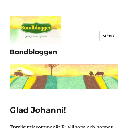
MENY
Bondbloggen
Glad Johanni!
Trevlig midsommar åt Er allihopa och hoppas