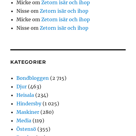
Micke
om
Zetorn isär och ihop
Nisse
om
Zetorn isär och ihop
Micke
om
Zetorn isär och ihop
Nisse
om
Zetorn isär och ihop
KATEGORIER
Bondbloggen
(2 715)
Djur
(463)
Heisala
(234)
Hindersby
(1 025)
Maskiner
(280)
Media
(119)
Östensö
(355)