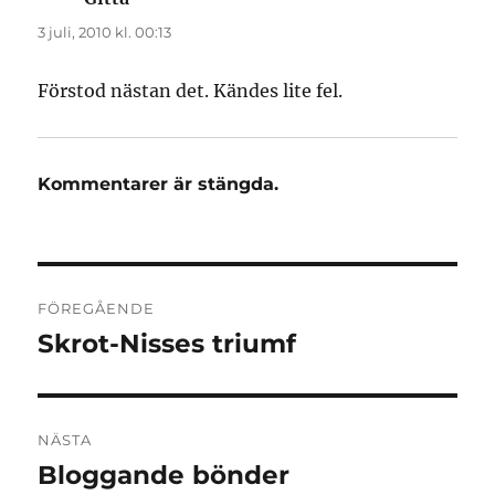
3 juli, 2010 kl. 00:13
Förstod nästan det. Kändes lite fel.
Kommentarer är stängda.
Inläggsnavigering
FÖREGÅENDE
Skrot-Nisses triumf
Föregående
inlägg:
NÄSTA
Bloggande bönder
Nästa