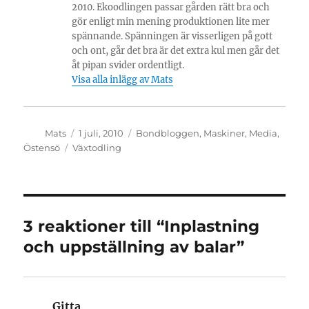
2010. Ekoodlingen passar gården rätt bra och
gör enligt min mening produktionen lite mer
spännande. Spänningen är visserligen på gott
och ont, går det bra är det extra kul men går det
åt pipan svider ordentligt.
Visa alla inlägg av Mats
Författare
Publicerat
Kategorier
Mats
1 juli, 2010
Bondbloggen
,
Maskiner
,
Media
,
den
Etiketter
Östensö
Växtodling
3 reaktioner till “Inplastning
och uppställning av balar”
Gitta
skriver: