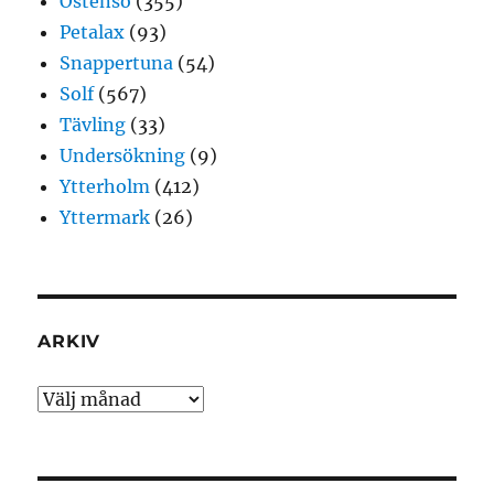
Östensö
(355)
Petalax
(93)
Snappertuna
(54)
Solf
(567)
Tävling
(33)
Undersökning
(9)
Ytterholm
(412)
Yttermark
(26)
ARKIV
Arkiv