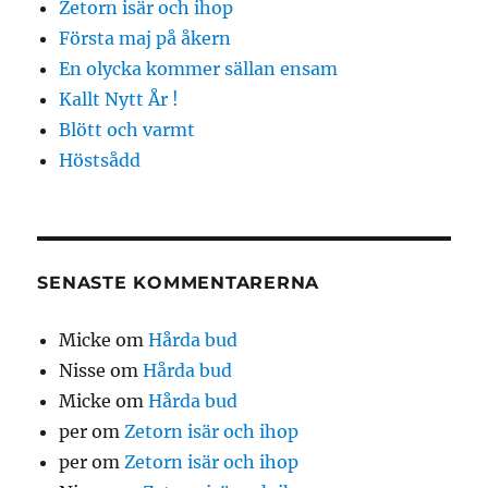
Zetorn isär och ihop
Första maj på åkern
En olycka kommer sällan ensam
Kallt Nytt År !
Blött och varmt
Höstsådd
SENASTE KOMMENTARERNA
Micke
om
Hårda bud
Nisse
om
Hårda bud
Micke
om
Hårda bud
per
om
Zetorn isär och ihop
per
om
Zetorn isär och ihop