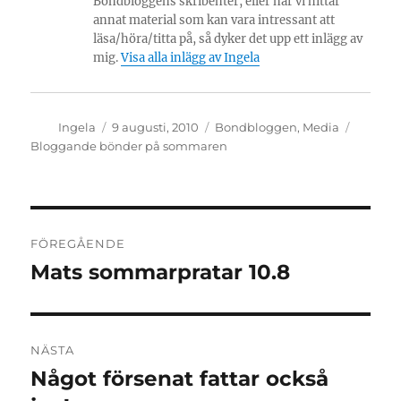
Bondbloggens skribenter, eller när vi hittar
annat material som kan vara intressant att
läsa/höra/titta på, så dyker det upp ett inlägg av
mig.
Visa alla inlägg av Ingela
Författare
Publicerat
Kategorier
Etikette
Ingela
9 augusti, 2010
Bondbloggen
,
Media
den
Bloggande bönder på sommaren
Inläggsnavigering
FÖREGÅENDE
Mats sommarpratar 10.8
Föregående
inlägg:
NÄSTA
Något försenat fattar också
Nästa