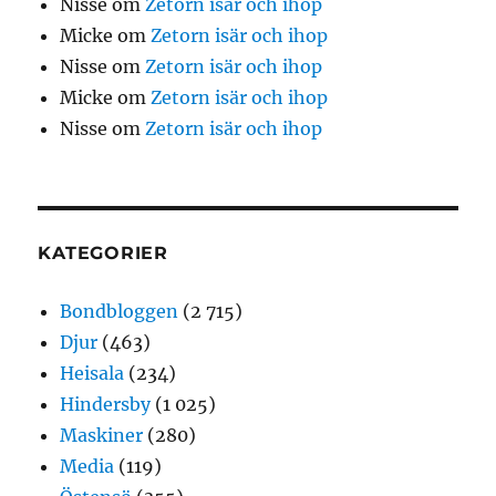
Nisse
om
Zetorn isär och ihop
Micke
om
Zetorn isär och ihop
Nisse
om
Zetorn isär och ihop
Micke
om
Zetorn isär och ihop
Nisse
om
Zetorn isär och ihop
KATEGORIER
Bondbloggen
(2 715)
Djur
(463)
Heisala
(234)
Hindersby
(1 025)
Maskiner
(280)
Media
(119)