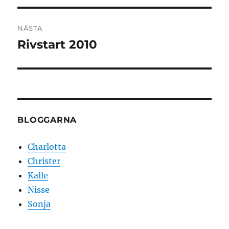
NÄSTA
Rivstart 2010
Nästa
inlägg:
BLOGGARNA
Charlotta
Christer
Kalle
Nisse
Sonja