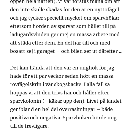
öppen hela natten). Vi var förstås måna om att
den inte skulle skadas för den är en nyttofågel
och jag tycker speciellt mycket om sparvhökar
eftersom horden av sparvar som håller till på
ladugårdsvinden ger mej en massa arbete med
att städa efter dem. En del har till och med
bosatt sej i garaget – och bilen ser ut därefter …
Det kan hända att den var en unghök för jag
hade för ett par veckor sedan hört en massa
rovfågelskrin i vår skogsbacke. I alla fall så
hoppas vi att den trivs här och håller efter
sparvkolonin (= käkar upp den). Livet på landet
ger ibland en hel del överraskningar – både
positiva och negativa. Sparvhöken hörde nog
till de trevligare.