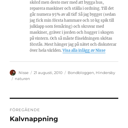
skörd men desto mer med att bygga hus,
reparera maskiner och ställa i ordning. Till det
går numera 95% av all tid! Så jag bygger (sedan
jag fick min första hammare och 10 kg spik till
julklapp som femåring) och skruvar med
maskiner, gräver i jorden och hugger i skogen
på vintern. Och så måste fliseldningen skötas
förstås. Mest hänger jag på nätet och diskuterar
över hela världen.
Visa alla inlägg av Nisse
Författare
Publicerat
Kategorier
Nisse
21 augusti, 2010
Bondbloggen
,
Hindersby
den
Etiketter
naturen
Inläggsnavigering
FÖREGÅENDE
Kalvnappning
Föregående
inlägg: