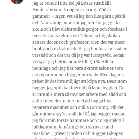
Jag är bonde i n:te led på Bosas rusthåll i
Hindersby som troligen är kring 1000 år
gammalt - ingen vet så jag kan lika gärna påstå
det. Nån vanlig bonde är jag inte för jag gick i
skola och blev elektronikingenjör och forskare i
teoretisk datateknik vid Tekniska högskolan -
senare docent och professor. Men det var mest
hobby och extraknäck för jag har bara missat en
vårsådd och det var då jag var i Dragsvik. Sedan
2004 är jag heltidsbonde till 150 %. Allt är
heimlaga och jag har bara skrotmaskiner som
jag reparerar och bygger om själv. Med dagens
priser är det inte möjligt att köpa nya. Dessutom
bygger jag optiska fibernät på landsbygden. Det
är inte alls mera så mycket arbete med sådd och
skörd men desto mer med att bygga hus,
reparera maskiner och ställa i ordning. Till det
går numera 95% av all tid! Så jag bygger (sedan
jag fick min första hammare och 10 kg spik till
julklapp som femåring) och skruvar med
maskiner, gräver i jorden och hugger i skogen