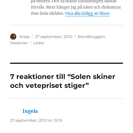
på vintern. Och så måste fliseldningen skötas
förstås. Mest hänger jag på nätet och diskuterar
över hela världen.
Visa alla inlägg av Nisse
Författare
Publicerat
Kategorier
Nisse
27 september, 2010
Bondbloggen
,
den
Etiketter
Maskiner
väder
7 reaktioner till “Solen skiner
och vetepriset stiger”
Ingela
skriver:
27 september, 2010 kl. 15:19