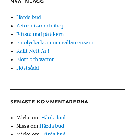
NYA INLÄGG
Hårda bud
Zetorn isär och ihop
Första maj på åkern
En olycka kommer sällan ensam
Kallt Nytt År !
Blött och varmt
Höstsådd
SENASTE KOMMENTARERNA
Micke
om
Hårda bud
Nisse
om
Hårda bud
Micke
om
Hårda bud