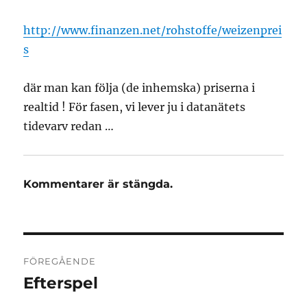
http://www.finanzen.net/rohstoffe/weizenprei
s
där man kan följa (de inhemska) priserna i
realtid ! För fasen, vi lever ju i datanätets
tidevarv redan …
Kommentarer är stängda.
Inläggsnavigering
FÖREGÅENDE
Efterspel
Föregående
inlägg: