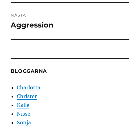
NÄSTA
Aggression
Nästa
inlägg:
BLOGGARNA
Charlotta
Christer
Kalle
Nisse
Sonja