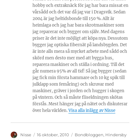
hobby och extraknäck för jag har bara missat en
vårsådd och det var då jag var i Dragsvik. Sedan
2004 är jag heltidsbonde till 150 %. Allt är
heimlaga och jag har bara skrotmaskiner som
jag reparerar och bygger om själv. Med dagens
priser är det inte möjligt att köpa nya. Dessutom
bygger jag optiska fibernät på landsbygden. Det
är inte alls mera så mycket arbete med sådd och
skörd men desto mer med att bygga hus,
reparera maskiner och ställa i ordning. Till det
går numera 95% av all tid! Så jag bygger (sedan
jag fick min första hammare och 10 kg spik till
julklapp som femåring) och skruvar med
maskiner, gräver i jorden och hugger i skogen
på vintern. Och så måste fliseldningen skötas
förstås. Mest hänger jag på nätet och diskuterar
över hela världen.
Visa alla inlägg av Nisse
Författare
Publicerat
Kategorier
Nisse
16 oktober, 2010
Bondbloggen
,
Hindersby