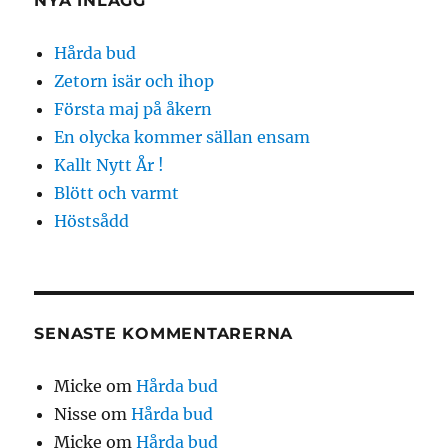
NYA INLÄGG
Hårda bud
Zetorn isär och ihop
Första maj på åkern
En olycka kommer sällan ensam
Kallt Nytt År !
Blött och varmt
Höstsådd
SENASTE KOMMENTARERNA
Micke
om
Hårda bud
Nisse
om
Hårda bud
Micke
om
Hårda bud