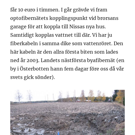
får 10 euro i timmen. I går grävde vi fram
optofibernätets kopplingspunkt vid brorsans
garage för att koppla till Nissas nya hus.
Samtidigt kopplas vattnet till där. Vi har ju
fiberkabeln i samma dike som vattenröret. Den
här kabeln är den allra första biten som lades
ned år 2003. Landets nästförsta byafibernät (en
by i Österbotten hann fem dagar före oss då vår
svets gick sönder).