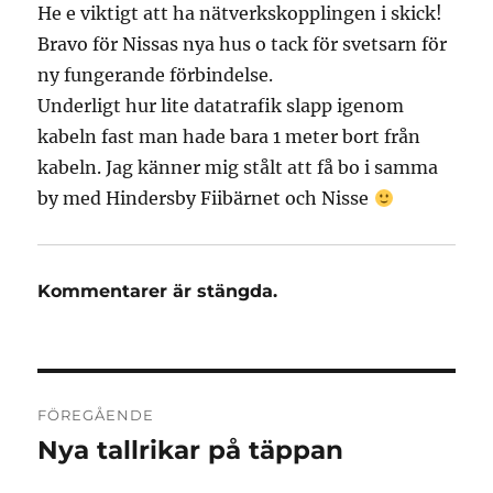
He e viktigt att ha nätverkskopplingen i skick!
Bravo för Nissas nya hus o tack för svetsarn för
ny fungerande förbindelse.
Underligt hur lite datatrafik slapp igenom
kabeln fast man hade bara 1 meter bort från
kabeln. Jag känner mig stålt att få bo i samma
by med Hindersby Fiibärnet och Nisse
Kommentarer är stängda.
Inläggsnavigering
FÖREGÅENDE
Nya tallrikar på täppan
Föregående
inlägg: