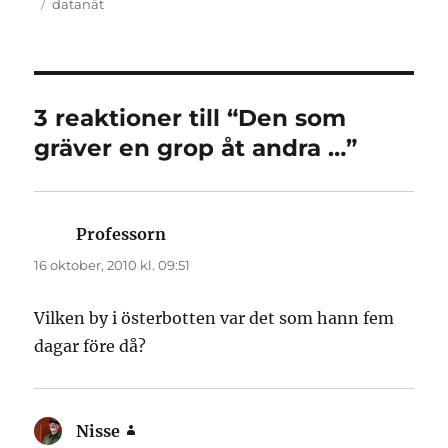
den
Etiketter
datanät
3 reaktioner till “Den som
gräver en grop åt andra …”
Professorn
skriver:
16 oktober, 2010 kl. 09:51
Vilken by i österbotten var det som hann fem
dagar före då?
Nisse
skriver: