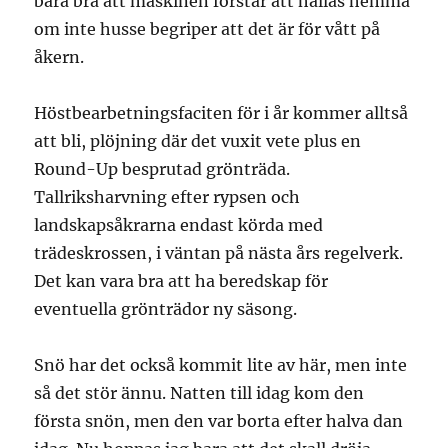
bara bra att maskinen förstår att hållas hemma
om inte husse begriper att det är för vått på
åkern.
Höstbearbetningsfaciten för i år kommer alltså
att bli, plöjning där det vuxit vete plus en
Round-Up besprutad grönträda.
Tallriksharvning efter rypsen och
landskapsåkrarna endast körda med
trädeskrossen, i väntan på nästa års regelverk.
Det kan vara bra att ha beredskap för
eventuella grönträdor ny säsong.
Snö har det också kommit lite av här, men inte
så det stör ännu. Natten till idag kom den
första snön, men den var borta efter halva dan