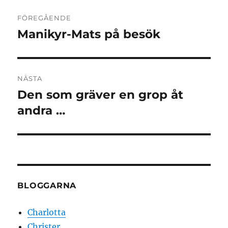
Inläggsnavigering
FÖREGÅENDE
Manikyr-Mats på besök
Föregående
inlägg:
NÄSTA
Den som gräver en grop åt
Nästa
inlägg:
andra …
BLOGGARNA
Charlotta
Christer