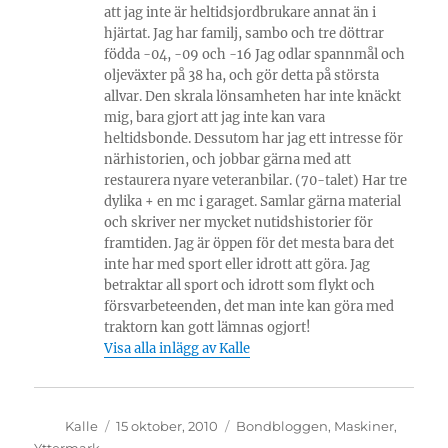
att jag inte är heltidsjordbrukare annat än i
hjärtat. Jag har familj, sambo och tre döttrar
födda -04, -09 och -16 Jag odlar spannmål och
oljeväxter på 38 ha, och gör detta på största
allvar. Den skrala lönsamheten har inte knäckt
mig, bara gjort att jag inte kan vara
heltidsbonde. Dessutom har jag ett intresse för
närhistorien, och jobbar gärna med att
restaurera nyare veteranbilar. (70-talet) Har tre
dylika + en mc i garaget. Samlar gärna material
och skriver ner mycket nutidshistorier för
framtiden. Jag är öppen för det mesta bara det
inte har med sport eller idrott att göra. Jag
betraktar all sport och idrott som flykt och
försvarbeteenden, det man inte kan göra med
traktorn kan gott lämnas ogjort!
Visa alla inlägg av Kalle
Författare
Publicerat
Kategorier
Kalle
15 oktober, 2010
Bondbloggen
,
Maskiner
,
den
Yttermark