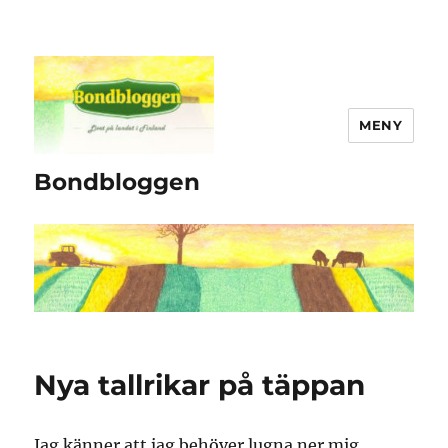
MENY
Bondbloggen
Nya tallrikar på täppan
Jag känner att jag behöver lugna ner mig