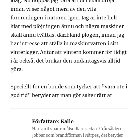
idag. Nu hoppas jag bara att det skall dröja
innan vi ser något mera av den vita
föroreningen i naturen igen. Jag är inte helt
klar med plöjningen ännu och några maskiner
skall ännu tvättas, däribland plogen, innan jag
har intresse att ställa in maskintvätten i sitt
vinterlager. Antar att vintern kommer för tidigt
i år också, det brukar den undantagsvis alltid
göra.
Speciellt för en bonde som tycker att ”vara ute i
god tid” betyder att man gör saker rätt år
Författare:
Kalle
Har varit spannmålsodlare sedan 20 årsåldern.
Jobbar som brandförman i Närpes, det betyder