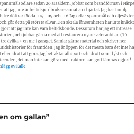
 spannmålsodlare sedan 20 årsåldern. Jobbar som brandförman i Närpe
r att jag inte är heltidsjordbrukare annat än i hjärtat. Jag har familj,
 tre döttrar födda -04, -09 och -16 Jag odlar spannmål och oljeväxter
 och gör detta på största allvar. Den skrala lönsamheten har inte knäckt
 gjort att jag inte kan vara heltidsbonde. Dessutom har jag ett intresse
storien, och jobbar gärna med att restaurera nyare veteranbilar. (70-
r tre dylika + en mc i garaget. Samlar gärna material och skriver ner
tidshistorier för framtiden. Jag är öppen för det mesta bara det inte ha
eller idrott att göra. Jag betraktar all sport och idrott som flykt och
teenden, det man inte kan göra med traktorn kan gott lämnas ogjort!
inlägg av Kalle
ven om gallan”