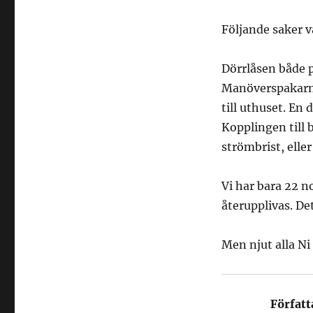
Följande saker v
Dörrlåsen både p
Manöverspakarna
till uthuset. En
Kopplingen till 
strömbrist, elle
Vi har bara 22 
återupplivas. Det
Men njut alla Ni
Författ