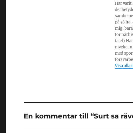
Har varit
det betyde
sambo och
på 38 ha,
mig, bara
för närhi
talet) Ha
mycket nu
med sport 
försvarbe
Visa alla 
En kommentar till “Surt sa rä