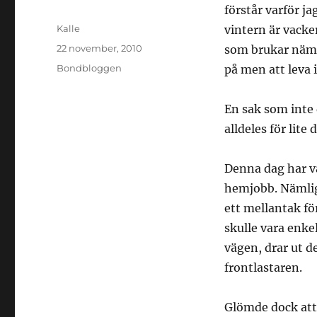
förstår varför ja
Författare
Kalle
vintern är vacker
Publicerat
22 november, 2010
som brukar nämn
den
Kategorier
Bondbloggen
på men att leva i
En sak som inte 
alldeles för lite
Denna dag har var
hemjobb. Nämlig
ett mellantak fö
skulle vara enke
vägen, drar ut 
frontlastaren.
Glömde dock att 