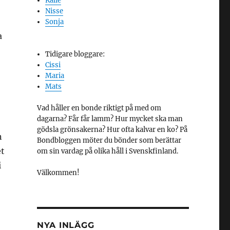
Kalle
Nisse
Sonja
a
Tidigare bloggare:
Cissi
Maria
Mats
Vad håller en bonde riktigt på med om
dagarna? Får får lamm? Hur mycket ska man
gödsla grönsakerna? Hur ofta kalvar en ko? På
n
Bondbloggen möter du bönder som berättar
et
om sin vardag på olika håll i Svenskfinland.
i
Välkommen!
NYA INLÄGG