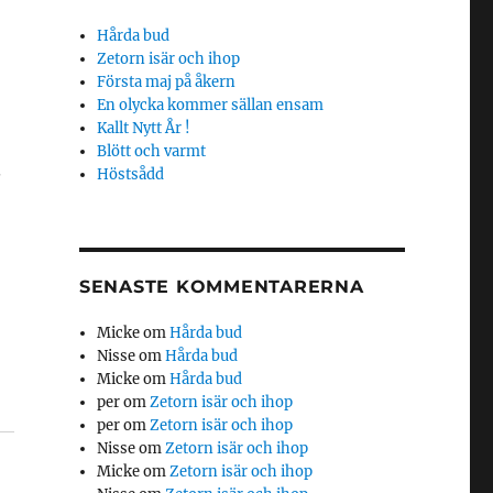
Hårda bud
Zetorn isär och ihop
Första maj på åkern
En olycka kommer sällan ensam
Kallt Nytt År !
Blött och varmt
.
Höstsådd
SENASTE KOMMENTARERNA
Micke
om
Hårda bud
Nisse
om
Hårda bud
Micke
om
Hårda bud
per
om
Zetorn isär och ihop
per
om
Zetorn isär och ihop
Nisse
om
Zetorn isär och ihop
Micke
om
Zetorn isär och ihop