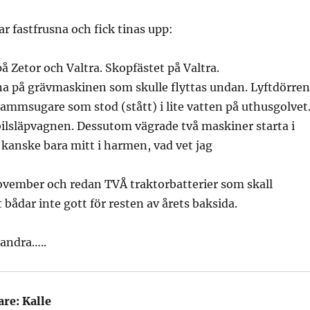
ar fastfrusna och fick tinas upp:
å Zetor och Valtra. Skopfästet på Valtra.
 på grävmaskinen som skulle flyttas undan. Lyftdörren
 dammsugare som stod (stått) i lite vatten på uthusgolvet
bilsläpvagnen. Dessutom vägrade två maskiner starta i
r kanske bara mitt i harmen, vad vet jag
november och redan TVÅ traktorbatterier som skall
 bådar inte gott för resten av årets baksida.
 andra…..
are:
Kalle