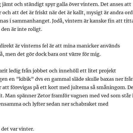
g jämt och ständigt spyr galla över vintern. Det anses att
 och att det är friskt när det är kallt, mysigt är andra ord
as i sammanhanget. Jodå, vintern är kanske fin att titt
 den är inte roligt.
direkt är vinterns fel är att mina manicker används
 då, men det gör dock bara ont värre för mig.
it ledig från jobbet och innehöll ett litet projekt
en en ”kibik” dvs en gammal släde skulle baxas ner frå
r att förevigas på ett kort med jultema så småningom. D
lt. Man spänner Zetor framför vagnen med ved som står 
densamma och lyfter sedan ner schabraket med
det var vinter.