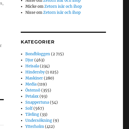
Nisse
om
Zetorn isär och ihop
s,
Micke
om
Zetorn isär och ihop
Nisse
om
Zetorn isär och ihop
KATEGORIER
r
Bondbloggen
(2 715)
Djur
(463)
Heisala
(234)
Hindersby
(1 025)
Maskiner
(280)
Media
(119)
Östensö
(355)
Petalax
(93)
Snappertuna
(54)
Solf
(567)
Tävling
(33)
Undersökning
(9)
Ytterholm
(412)