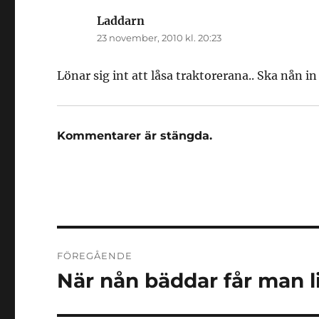
Laddarn
skriver:
23 november, 2010 kl. 20:23
Lönar sig int att låsa traktorerana.. Ska nån in
Kommentarer är stängda.
Inläggsnavigering
FÖREGÅENDE
När nån bäddar får man l
Föregående
inlägg: