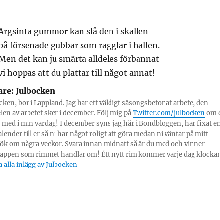
Argsinta gummor kan slå den i skallen
på försenade gubbar som ragglar i hallen.
Men det kan ju smärta alldeles förbannat –
vi hoppas att du plattar till något annat!
are:
Julbocken
ocken, bor i Lappland. Jag har ett väldigt säsongsbetonat arbete, den
elen av arbetet sker i december. Följ mig på
Twitter.com/julbocken
om 
a med i min vardag! I december syns jag här i Bondbloggen, har fixat e
lender till er så ni har något roligt att göra medan ni väntar på mitt
sök om några veckor. Svara innan midnatt så är du med och vinner
lappen som rimmet handlar om! Étt nytt rim kommer varje dag klocka
a alla inlägg av Julbocken