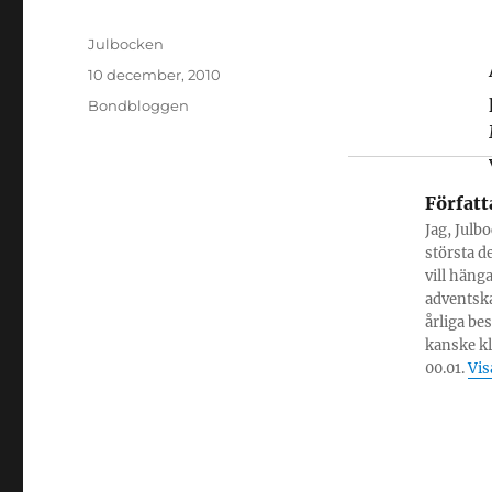
Författare
Julbocken
Publicerat
10 december, 2010
den
Kategorier
Bondbloggen
Författ
Jag, Julb
största d
vill häng
adventska
årliga be
kanske k
00.01.
Vis