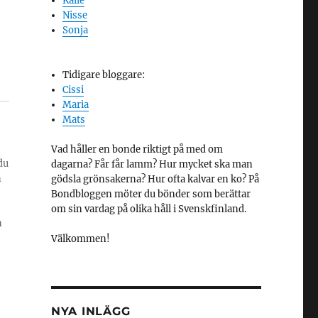
Kalle
Nisse
Sonja
Tidigare bloggare:
Cissi
Maria
Mats
Vad håller en bonde riktigt på med om
du
dagarna? Får får lamm? Hur mycket ska man
n
gödsla grönsakerna? Hur ofta kalvar en ko? På
Bondbloggen möter du bönder som berättar
om sin vardag på olika håll i Svenskfinland.
n
Välkommen!
NYA INLÄGG