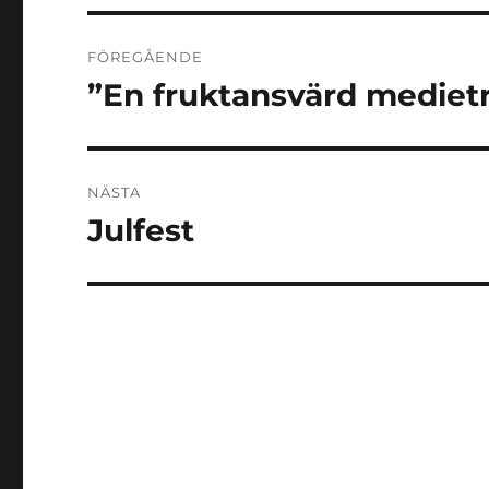
Inläggsnavigering
FÖREGÅENDE
”En fruktansvärd mediet
Föregående
inlägg:
NÄSTA
Julfest
Nästa
inlägg: