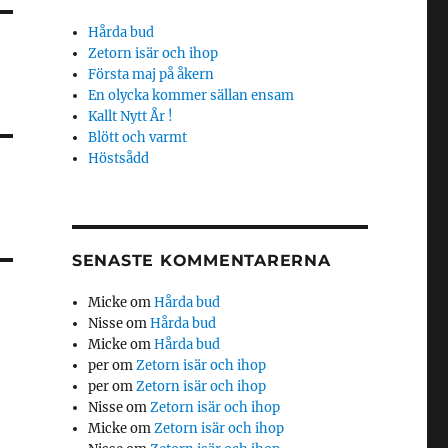
Hårda bud
Zetorn isär och ihop
Första maj på åkern
En olycka kommer sällan ensam
Kallt Nytt År !
Blött och varmt
Höstsådd
SENASTE KOMMENTARERNA
Micke
om
Hårda bud
Nisse
om
Hårda bud
Micke
om
Hårda bud
per
om
Zetorn isär och ihop
per
om
Zetorn isär och ihop
Nisse
om
Zetorn isär och ihop
Micke
om
Zetorn isär och ihop