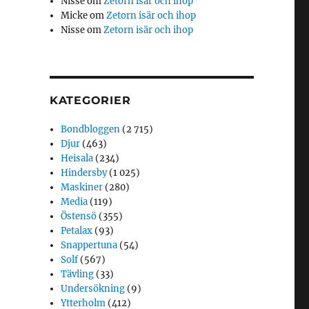
Nisse
om
Zetorn isär och ihop
Micke
om
Zetorn isär och ihop
Nisse
om
Zetorn isär och ihop
KATEGORIER
Bondbloggen
(2 715)
Djur
(463)
Heisala
(234)
Hindersby
(1 025)
Maskiner
(280)
Media
(119)
Östensö
(355)
Petalax
(93)
Snappertuna
(54)
Solf
(567)
Tävling
(33)
Undersökning
(9)
Ytterholm
(412)