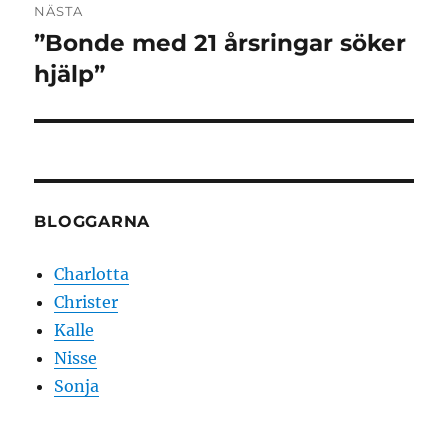
NÄSTA
”Bonde med 21 årsringar söker
Nästa
inlägg:
hjälp”
BLOGGARNA
Charlotta
Christer
Kalle
Nisse
Sonja