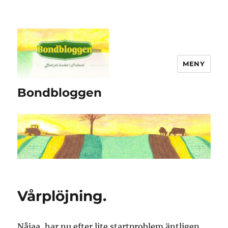
MENY
Bondbloggen
Vårplöjning.
Nåjaa, har nu efter lite startproblem äntligen