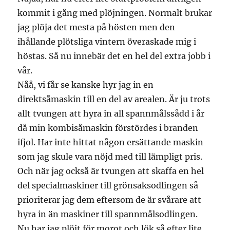
kommit i gång med plöjningen. Normalt brukar
jag plöja det mesta på hösten men den
ihållande plötsliga vintern överaskade mig i
höstas. Så nu innebär det en hel del extra jobb i
vår.
Nåå, vi får se kanske hyr jag in en
direktsåmaskin till en del av arealen. Är ju trots
allt tvungen att hyra in all spannmålssådd i år
då min kombisåmaskin förstördes i branden
ifjol. Har inte hittat någon ersättande maskin
som jag skule vara nöjd med till lämpligt pris.
Och när jag också är tvungen att skaffa en hel
del specialmaskiner till grönsaksodlingen så
prioriterar jag dem eftersom de är svårare att
hyra in än maskiner till spannmålsodlingen.
Nu har jag plöjt för morot och lök så efter lite