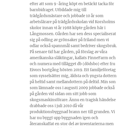
efter att som 9-åring köpt en betäckt tacka för
barnbidraget. Utbildade mig till
trädgårdsmästare och jobbade 10 år som
arbetslärare på trädgårdsskolan vid Korsholms
skolor innan vi år 1988 köpte gården här i
Långmossen. Gården har sen dess specialiserat
sig på odling av grönsaker på friland men vi
odlar också spannmål samt bedriver skogsbruk.
På senare tid har gården, på förslag av våra
amerikanska släktingar, kallats FinneFarm och
och numera med tillägget db (dödsbo) efter fru
Eivors bortgång hösten 2019. Ett familjeföretag
som sysselsätter mig, äldsta och yngsta dottern
på heltid samt mellandottern på deltid. Min son
som lämnade oss i augusti 2009 jobbade också
på gården vid sidan om sitt jobb som
skogsmaskinsförare. Ännu en tragisk händelse
drabbade oss i juli 2010 då vår
produktionsbyggnad brann ner till grunden. Vi
har nu byggt upp byggnaden igen och
återanskaffat en stor del av inventarierna men