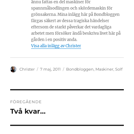
ännu fattas en del maskiner för
spannmålsodlingen och skördemaskin för
grönsakerna. Mina inlägg här på Bondbloggen
färgas säkert av dessa tragiska händelser
eftersom de starkt påverkar det vardagliga
arbetet men försöker ändå beskriva livet här på
gården i en positiv anda.
Visa alla inlägg av Christer
Författare
Publicerat
Kategorier
Christer
7 maj, 2011
Bondbloggen
,
Maskiner
,
Solf
den
Inläggsnavigering
FÖREGÅENDE
Två kvar…
Föregående
inlägg: