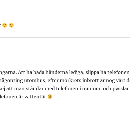
t
ngarna. Att ha båda händerna lediga, slippa ha telefonen
någonting utomhus, efter mörkrets inbrott är nog värt d
ej att man står där med telefonen i munnen och pysslar
elefonen är vattentät