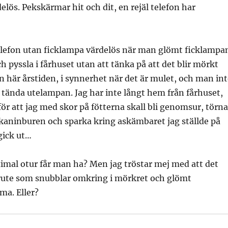
elös. Pekskärmar hit och dit, en rejäl telefon har
n telefon utan ficklampa värdelös när man glömt ficklampa
h pyssla i fårhuset utan att tänka på att det blir mörkt
n här årstiden, i synnerhet när det är mulet, och man int
tända utelampan. Jag har inte långt hem från fårhuset,
för att jag med skor på fötterna skall bli genomsur, törna
i kaninburen och sparka kring askämbaret jag ställde på
gick ut…
mal otur får man ha? Men jag tröstar mej med att det
ärute som snubblar omkring i mörkret och glömt
a. Eller?