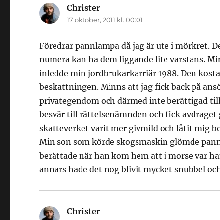
Christer
skriver:
17 oktober, 2011 kl. 00:01
Föredrar pannlampa då jag är ute i mörkret. D
numera kan ha dem liggande lite varstans. Minn
inledde min jordbrukarkarriär 1988. Den kost
beskattningen. Minns att jag fick back på ans
privategendom och därmed inte berättigad till
besvär till rättelsenämnden och fick avdrage
skatteverket varit mer givmild och låtit mig 
Min son som körde skogsmaskin glömde pa
berättade när han kom hem att i morse var ha
annars hade det nog blivit mycket snubbel och
Christer
skriver: