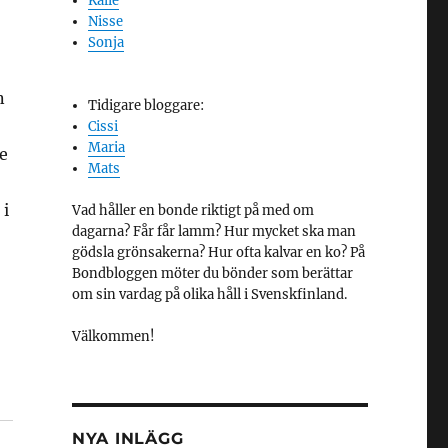
Kalle
Nisse
Sonja
n
Tidigare bloggare:
Cissi
Maria
e
Mats
 i
Vad håller en bonde riktigt på med om
dagarna? Får får lamm? Hur mycket ska man
gödsla grönsakerna? Hur ofta kalvar en ko? På
Bondbloggen möter du bönder som berättar
om sin vardag på olika håll i Svenskfinland.
Välkommen!
NYA INLÄGG