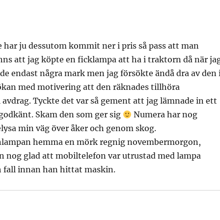
e har ju dessutom kommit ner i pris så pass att man
s att jag köpte en ficklampa att ha i traktorn då när ja
ade endast några mark men jag försökte ändå dra av den 
ökan med motivering att den räknades tillhöra
 avdrag. Tyckte det var så gement att jag lämnade in ett
t godkänt. Skam den som ger sig
Numera har nog
belysa min väg över åker och genom skog.
nnlampan hemma en mörk regnig novembermorgon,
n nog glad att mobiltelefon var utrustad med lampa
 fall innan han hittat maskin.