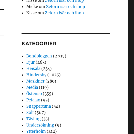
Nisse
om
Zetorn isär och ihop
Micke
om
Zetorn isär och ihop
Nisse
om
Zetorn isär och ihop
KATEGORIER
Bondbloggen
(2 715)
Djur
(463)
Heisala
(234)
Hindersby
(1 025)
Maskiner
(280)
Media
(119)
Östensö
(355)
Petalax
(93)
Snappertuna
(54)
Solf
(567)
Tävling
(33)
Undersökning
(9)
Ytterholm
(412)