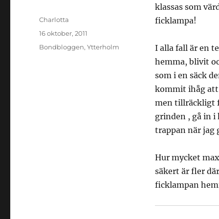
klassas som värd
Författare
Charlotta
ficklampa!
Publicerat
16 oktober, 2011
den
Kategorier
Bondbloggen
,
Ytterholm
I alla fall är e
hemma, blivit oc
som i en säck de
kommit ihåg att 
men tillräckligt 
grinden , gå in 
trappan när jag 
Hur mycket maxi
säkert är fler d
ficklampan hemm