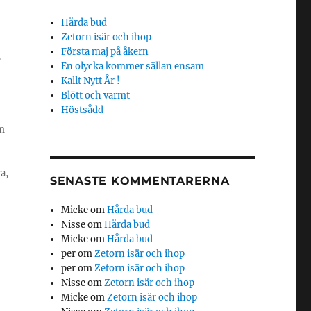
Hårda bud
Zetorn isär och ihop
Första maj på åkern
.
En olycka kommer sällan ensam
Kallt Nytt År !
Blött och varmt
Höstsådd
m
a,
SENASTE KOMMENTARERNA
Micke
om
Hårda bud
Nisse
om
Hårda bud
Micke
om
Hårda bud
per
om
Zetorn isär och ihop
per
om
Zetorn isär och ihop
Nisse
om
Zetorn isär och ihop
Micke
om
Zetorn isär och ihop