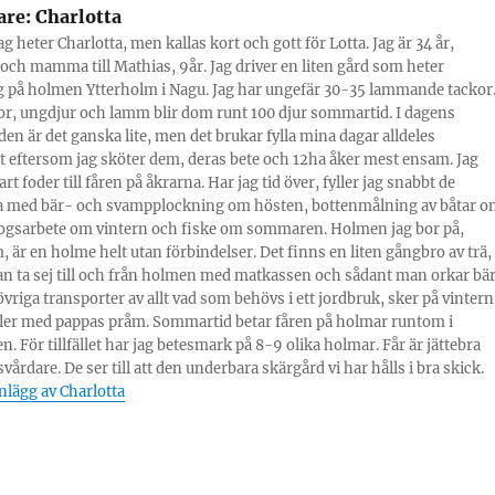
are:
Charlotta
g heter Charlotta, men kallas kort och gott för Lotta. Jag är 34 år,
och mamma till Mathias, 9år. Jag driver en liten gård som heter
 på holmen Ytterholm i Nagu. Jag har ungefär 30-35 lammande tackor
r, ungdjur och lamm blir dom runt 100 djur sommartid. I dagens
den är det ganska lite, men det brukar fylla mina dagar alldeles
igt eftersom jag sköter dem, deras bete och 12ha åker mest ensam. Jag
rt foder till fåren på åkrarna. Har jag tid över, fyller jag snabbt de
 med bär- och svampplockning om hösten, bottenmålning av båtar o
ogsarbete om vintern och fiske om sommaren. Holmen jag bor på,
, är en holme helt utan förbindelser. Det finns en liten gångbro av trä,
n ta sej till och från holmen med matkassen och sådant man orkar bär
övriga transporter av allt vad som behövs i ett jordbruk, sker på vintern
eller med pappas pråm. Sommartid betar fåren på holmar runtom i
n. För tillfället har jag betesmark på 8-9 olika holmar. Får är jättebra
årdare. De ser till att den underbara skärgård vi har hålls i bra skick.
inlägg av Charlotta