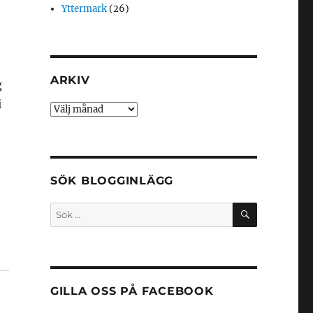
Yttermark
(26)
ARKIV
g
i
Arkiv
SÖK BLOGGINLÄGG
SÖK
Sök
efter:
GILLA OSS PÅ FACEBOOK