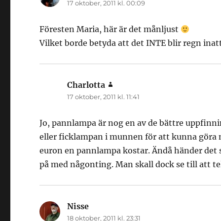
17 oktober, 2011 kl. 00:09
Föresten Maria, här är det månljust
Vilket borde betyda att det INTE blir regn inat
Charlotta
skriver:
17 oktober, 2011 kl. 11:41
Jo, pannlampa är nog en av de bättre uppfinni
eller ficklampan i munnen för att kunna göra 
euron en pannlampa kostar. Ändå händer det s
på med någonting. Man skall dock se till att t
Nisse
skriver:
18 oktober, 2011 kl. 23:31