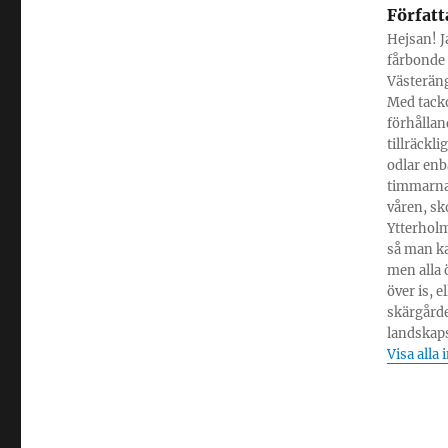
Författ
Hejsan! Ja
fårbonde 
Västeräng
Med tacko
förhållan
tillräckl
odlar enba
timmarna
våren, sk
Ytterholm
så man ka
men alla 
över is, 
skärgårde
landskapsv
Visa alla 