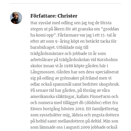
Författare:
Christer
Har sysslat med odling sen jag tog de första
stegen ut på åkern för att granska om "groddan
ha komi opp". Fårfarmare var jag i ett 15-tal år
efter att som 9-åring köpt en betäckt tacka för
barnbidraget. Utbildade mig till
trädgårdsmästare och jobbade 10 år som
arbetslärare på trädgårdsskolan vid Korsholms
skolor innan vi år 1988 köpte gården här i
Långmossen. Gården har sen dess specialiserat
sig på odling av grönsaker på friland men vi
odlar också spannmål samt bedriver skogsbruk.
På senare tid har gården, på förslag av våra
amerikanska släktingar, kallats FinneFarm och
och numera med tillägget db (dödsbo) efter fru
Eivors bortgång hösten 2019. Ett familjeföretag
som sysselsätter mig, äldsta och yngsta dottern
på heltid samt mellandottern på deltid. Min son
som lämnade oss i augusti 2009 jobbade också