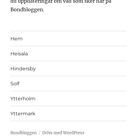
du uppdateringar om vad som sker här på
Bondbloggen.
Hem
Heisala
Hindersby
Solf
Ytterholm
Yttermark
Bondbloggen
Drivs med WordPress