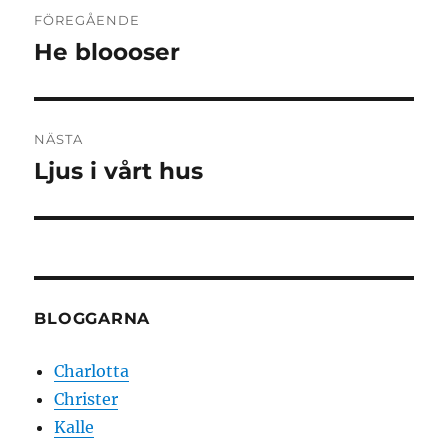
Inläggsnavigering
FÖREGÅENDE
He bloooser
Föregående
inlägg:
NÄSTA
Ljus i vårt hus
Nästa
inlägg:
BLOGGARNA
Charlotta
Christer
Kalle