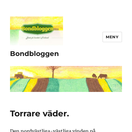
MENY
Bondbloggen
Torrare väder.
Den nordvästliga-västliga vinden på