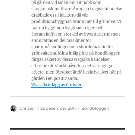
på gården vid sidan om sitt jobb som
skogsmaskinsförare. Ännu en tragisk händelse
drabbade oss i juli 2010 då vår
produktionsbyggnad brann ner till grunden. Vi
har nu byggt upp byggnaden igen och
återanskaffat en stor del av inventarierna men
ännu fattas en del maskiner för
spannmålsodlingen och skördemaskin för
grönsakerna. Mina inlägg här på Bondbloggen
färgas säkert av dessa tragiska händelser
eftersom de starkt påverkar det vardagliga
arbetet men försöker ändå beskriva livet här på
gården i en positiv anda.
Visa alla inlägg av Christer
Författare
Publicerat
Kategorier
Christer
26 december, 2011
Bondbloggen
den