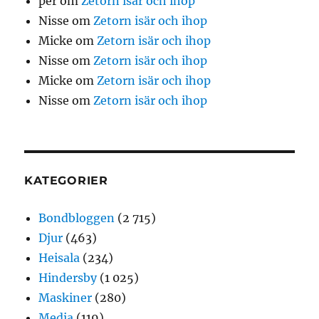
per
om
Zetorn isär och ihop
Nisse
om
Zetorn isär och ihop
Micke
om
Zetorn isär och ihop
Nisse
om
Zetorn isär och ihop
Micke
om
Zetorn isär och ihop
Nisse
om
Zetorn isär och ihop
KATEGORIER
Bondbloggen
(2 715)
Djur
(463)
Heisala
(234)
Hindersby
(1 025)
Maskiner
(280)
Media
(119)