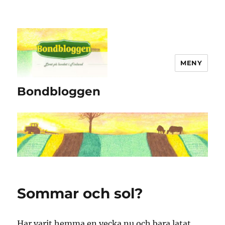
MENY
Bondbloggen
Sommar och sol?
Har varit hemma en vecka nu och bara latat