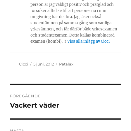
person är jag väldigt positiv och pratglad och
försöker alltid se till att personerna i min
omgivning har det bra. Jag läser också
studentämnen på samma gång som vanliga
yrkesämnen, och får därför både yrkesexamen
och studentexamen. Detta kallas kombinerad
examen (kombi). :)
Visa alla inlägg av Cicci
Författare
Publicerat
Kategorier
Cicci
5 juni, 2012
Petalax
den
Inläggsnavigering
FÖREGÅENDE
Vackert väder
Föregående
inlägg:
NÄSTA