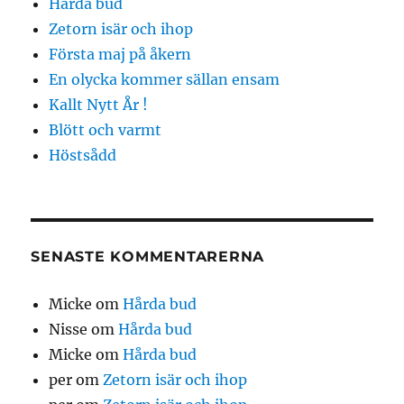
Hårda bud
Zetorn isär och ihop
Första maj på åkern
En olycka kommer sällan ensam
Kallt Nytt År !
Blött och varmt
Höstsådd
SENASTE KOMMENTARERNA
Micke
om
Hårda bud
Nisse
om
Hårda bud
Micke
om
Hårda bud
per
om
Zetorn isär och ihop