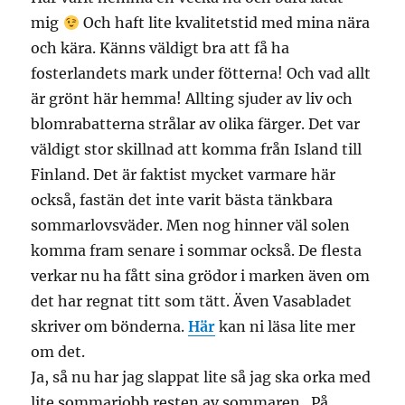
mig
Och haft lite kvalitetstid med mina nära
och kära. Känns väldigt bra att få ha
fosterlandets mark under fötterna! Och vad allt
är grönt här hemma! Allting sjuder av liv och
blomrabatterna strålar av olika färger. Det var
väldigt stor skillnad att komma från Island till
Finland. Det är faktist mycket varmare här
också, fastän det inte varit bästa tänkbara
sommarlovsväder. Men nog hinner väl solen
komma fram senare i sommar också. De flesta
verkar nu ha fått sina grödor i marken även om
det har regnat titt som tätt. Även Vasabladet
skriver om bönderna.
Här
kan ni läsa lite mer
om det.
Ja, så nu har jag slappat lite så jag ska orka med
lite sommarjobb resten av sommaren. På