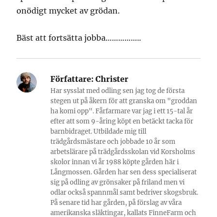
onödigt mycket av grödan.
Bäst att fortsätta jobba……………..
Författare:
Christer
Har sysslat med odling sen jag tog de första
stegen ut på åkern för att granska om "groddan
ha komi opp". Fårfarmare var jag i ett 15-tal år
efter att som 9-åring köpt en betäckt tacka för
barnbidraget. Utbildade mig till
trädgårdsmästare och jobbade 10 år som
arbetslärare på trädgårdsskolan vid Korsholms
skolor innan vi år 1988 köpte gården här i
Långmossen. Gården har sen dess specialiserat
sig på odling av grönsaker på friland men vi
odlar också spannmål samt bedriver skogsbruk.
På senare tid har gården, på förslag av våra
amerikanska släktingar, kallats FinneFarm och