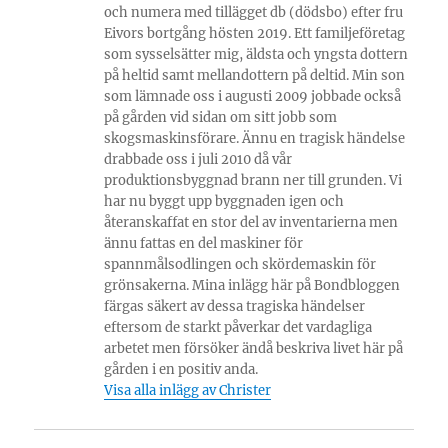
och numera med tillägget db (dödsbo) efter fru
Eivors bortgång hösten 2019. Ett familjeföretag
som sysselsätter mig, äldsta och yngsta dottern
på heltid samt mellandottern på deltid. Min son
som lämnade oss i augusti 2009 jobbade också
på gården vid sidan om sitt jobb som
skogsmaskinsförare. Ännu en tragisk händelse
drabbade oss i juli 2010 då vår
produktionsbyggnad brann ner till grunden. Vi
har nu byggt upp byggnaden igen och
återanskaffat en stor del av inventarierna men
ännu fattas en del maskiner för
spannmålsodlingen och skördemaskin för
grönsakerna. Mina inlägg här på Bondbloggen
färgas säkert av dessa tragiska händelser
eftersom de starkt påverkar det vardagliga
arbetet men försöker ändå beskriva livet här på
gården i en positiv anda.
Visa alla inlägg av Christer