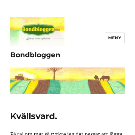
MENY
Bondbloggen
Kvällsvard.
På tal om mat så tyckte jag det passar att lägga