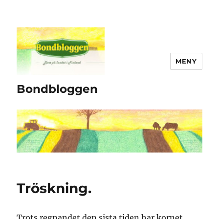
MENY
Bondbloggen
Tröskning.
Trots regnandet den sista tiden har kornet