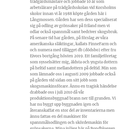
trädgårdsmästare och jobbade 10 år som
arbetslärare på trädgårdsskolan vid Korsholms
skolor innan vi år 1988 köpte gården här i
Långmossen. Gården har sen dess specialiserat
sig på odling av grönsaker på friland men vi
odlar också spannmål samt bedriver skogsbruk.
På senare tid har gården, på förslag av våra
amerikanska släktingar, kallats FinneFarm och
och numera med tillägget db (dödsbo) efter fru
Eivors bortgång hösten 2019. Ett familjeföretag
som sysselsätter mig, äldsta och yngsta dottern
på heltid samt mellandottern på deltid. Min son
som lämnade oss i augusti 2009 jobbade också
på gården vid sidan om sitt jobb som
skogsmaskinsförare. Ännu en tragisk händelse
drabbade oss i juli 2010 då vår
produktionsbyggnad brann ner till grunden. Vi
har nu byggt upp byggnaden igen och
återanskaffat en stor del av inventarierna men
ännu fattas en del maskiner för
spannmålsodlingen och skördemaskin för
grönsakerna. Mina inlägg här på Bondbloggen