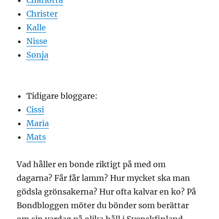
Christer
Kalle
Nisse
Sonja
Tidigare bloggare:
Cissi
Maria
Mats
Vad håller en bonde riktigt på med om
dagarna? Får får lamm? Hur mycket ska man
gödsla grönsakerna? Hur ofta kalvar en ko? På
Bondbloggen möter du bönder som berättar
om sin vardag på olika håll i Svenskfinland.