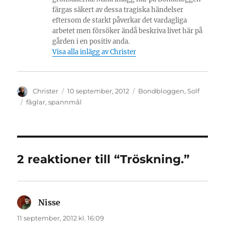
färgas säkert av dessa tragiska händelser
eftersom de starkt påverkar det vardagliga
arbetet men försöker ändå beskriva livet här på
gården i en positiv anda.
Visa alla inlägg av Christer
Författare
Publicerat
Kategorier
Christer
10 september, 2012
Bondbloggen
,
Solf
den
Etiketter
fåglar
,
spannmål
2 reaktioner till “Tröskning.”
Nisse
skriver:
11 september, 2012 kl. 16:09