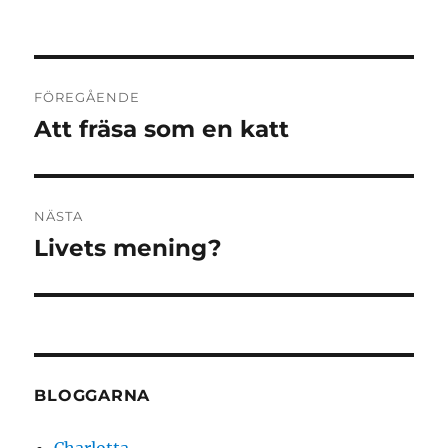
Inläggsnavigering
FÖREGÅENDE
Att fräsa som en katt
Föregående
inlägg:
NÄSTA
Livets mening?
Nästa
inlägg:
BLOGGARNA
Charlotta