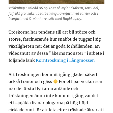
Tröskningen inledd 06.09.2012 på Nylandsåkern, sort Edel,
förfrukt grönsaker, bearbetning 1 överfart med carrier och 1
överfart med S-pinnharv, sått med Rapid 27.05.
Tröskorna har tendens till att bli större och
större, fascinerande hur snabbt de tuggar i sig
växtligheten när det är goda förhållanden. En
videosnutt av dessa ”åkerns monster” i arbete i
följande länk
Korntröskning i Långmossen
Att tröskningen kommit igång gläder säkert
också tranor och gäss
För ett par veckor sen
när de första flyttarna anlände och
tröskningen ännu inte kommit igång var det
ett sjujäkla liv när plogarna på hög höjd
cirklade runt för att leta efter tröskade åkrar att