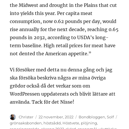
the Midwest and drought in the Plains that cut
into yields this year. Per capita meat
consumption, now 0.62 pounds per day, would
rise annually for the next decade, reaching 0.65
pounds in 2032, according to USDA’s long-
term baseline. High retail prices for meat have
not dented the American appetite.”
Vi försöker med detta nu denna gång och jag
ska försöka beskriva några av mina övriga
grödor också då det verkar som om
WordPressen uppdaterats och blivit lättare att
använda. Tack för det Nisse!
Författare
Publicerat
Kategorier
Etike
Christer
22 november, 2022
Bondbloggen
,
Solf
den
grönsaksbonden
,
höstsådd
,
Höstvete
,
plöjning
,