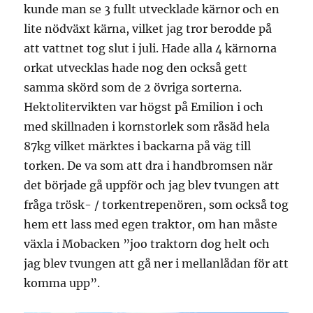
kunde man se 3 fullt utvecklade kärnor och en
lite nödväxt kärna, vilket jag tror berodde på
att vattnet tog slut i juli. Hade alla 4 kärnorna
orkat utvecklas hade nog den också gett
samma skörd som de 2 övriga sorterna.
Hektolitervikten var högst på Emilion i och
med skillnaden i kornstorlek som råsäd hela
87kg vilket märktes i backarna på väg till
torken. De va som att dra i handbromsen när
det började gå uppför och jag blev tvungen att
fråga trösk- / torkentrepenören, som också tog
hem ett lass med egen traktor, om han måste
växla i Mobacken ”joo traktorn dog helt och
jag blev tvungen att gå ner i mellanlådan för att
komma upp”.