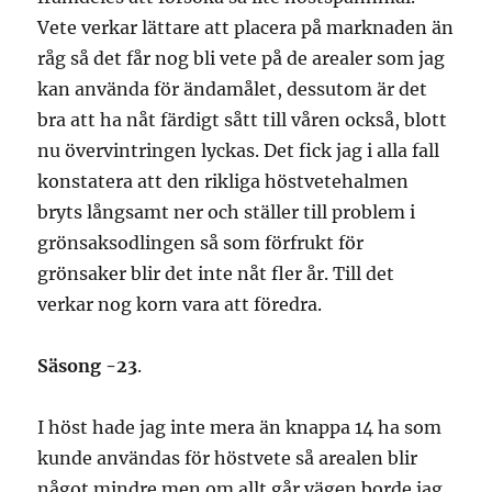
Vete verkar lättare att placera på marknaden än
råg så det får nog bli vete på de arealer som jag
kan använda för ändamålet, dessutom är det
bra att ha nåt färdigt sått till våren också, blott
nu övervintringen lyckas. Det fick jag i alla fall
konstatera att den rikliga höstvetehalmen
bryts långsamt ner och ställer till problem i
grönsaksodlingen så som förfrukt för
grönsaker blir det inte nåt fler år. Till det
verkar nog korn vara att föredra.
Säsong -23
.
I höst hade jag inte mera än knappa 14 ha som
kunde användas för höstvete så arealen blir
något mindre men om allt går vägen borde jag