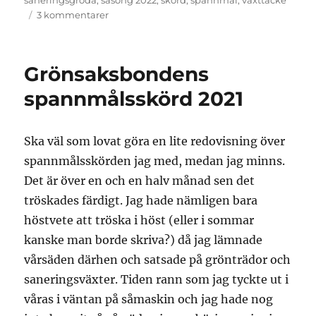
saneringsgröda
,
säsong 2022
,
skörd
,
spannmål
,
växttäcke
till
3 kommentarer
Säsong
-22
Grönsaksbondens
spannmålsskörd 2021
Ska väl som lovat göra en lite redovisning över
spannmålsskörden jag med, medan jag minns.
Det är över en och en halv månad sen det
tröskades färdigt. Jag hade nämligen bara
höstvete att tröska i höst (eller i sommar
kanske man borde skriva?) då jag lämnade
vårsäden därhen och satsade på grönträdor och
saneringsväxter. Tiden rann som jag tyckte ut i
våras i väntan på såmaskin och jag hade nog