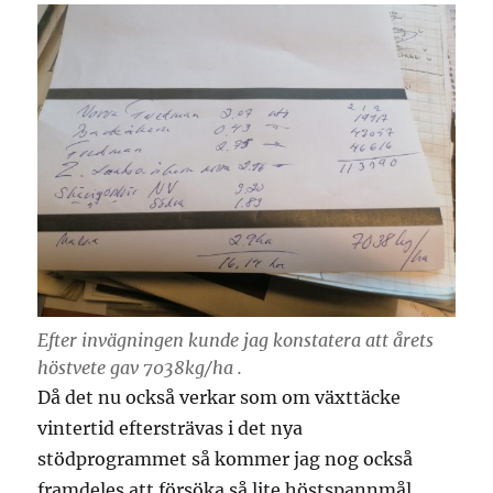
Efter invägningen kunde jag konstatera att årets
höstvete gav 7038kg/ha .
Då det nu också verkar som om växttäcke
vintertid eftersträvas i det nya
stödprogrammet så kommer jag nog också
framdeles att försöka så lite höstspannmål.