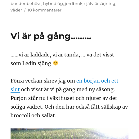
den
bondenbehövs
,
hybridråg
,
jordbruk
,
självförsörjning
,
till
väder
10 kommentarer
Rågen.
Vi är på gång………
……vi är laddade, vi är tända, ….va det visst
som Ledin sjöng
Förra veckan skrev jag om
en början och ett
slut
och visst är vi på gång med ny säsong.
Purjon står nu i växthuset och njuter av det
soliga vädret. Och den har också fått sällskap av
broccoli och sallat.