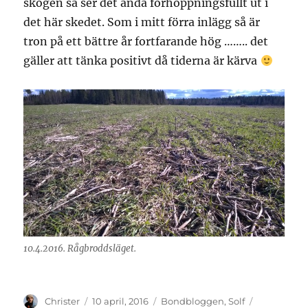
skogen så ser det ändå förhoppningsfullt ut i
det här skedet. Som i mitt förra inlägg så är
tron på ett bättre år fortfarande hög …….. det
gäller att tänka positivt då tiderna är kärva
10.4.2016. Rågbroddsläget.
Författare
Publicerat
Kategorier
Etiketter
Christer
10 april, 2016
Bondbloggen
,
Solf