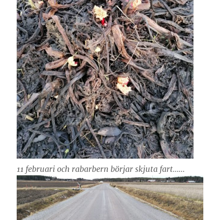
11 februari och rabarbern börjar skjuta fart……