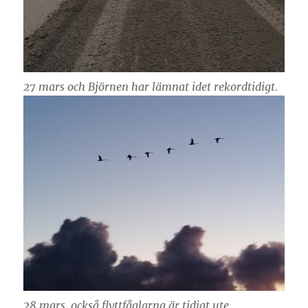
27 mars och Björnen har lämnat idet rekordtidigt.
28 mars, också flyttfåglarna är tidigt ute.