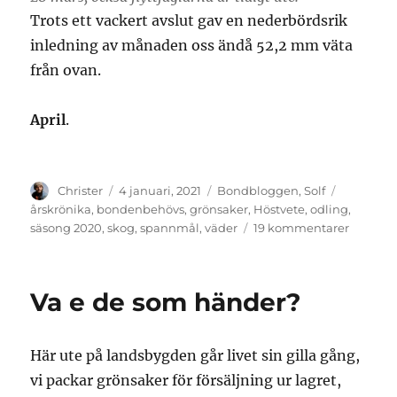
Trots ett vackert avslut gav en nederbördsrik
inledning av månaden oss ändå 52,2 mm väta
från ovan.
April
.
Författare
Publicerat
Kategorier
Etiketter
Christer
4 januari, 2021
Bondbloggen
,
Solf
den
årskrönika
,
bondenbehövs
,
grönsaker
,
Höstvete
,
odling
,
till
säsong 2020
,
skog
,
spannmål
,
väder
19 kommentarer
Odlings
2020
Va e de som händer?
Här ute på landsbygden går livet sin gilla gång,
vi packar grönsaker för försäljning ur lagret,