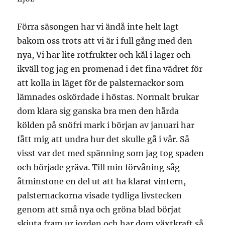
Förra säsongen har vi ändå inte helt lagt
bakom oss trots att vi är i full gång med den
nya, Vi har lite rotfrukter och kål i lager och
ikväll tog jag en promenad i det fina vädret för
att kolla in läget för de palsternackor som
lämnades oskördade i höstas. Normalt brukar
dom klara sig ganska bra men den hårda
kölden på snöfri mark i början av januari har
fått mig att undra hur det skulle gå i vår. Så
visst var det med spänning som jag tog spaden
och började gräva. Till min förvåning såg
åtminstone en del ut att ha klarat vintern,
palsternackorna visade tydliga livstecken
genom att små nya och gröna blad börjat
skjuta fram ur jorden och har dom växtkraft så