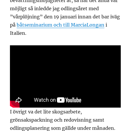
bevattningsmöjligheter åt, så när det ändå var
möjligt så inledde jag odlingsåret med
”vårplöjning” den 19 januari innan det bar iväg
på
båtseminarium och till MarciaLongan
i
Italien.
I övrigt va det lite skogsarbete,
grönsakspackning och redovisning samt
odlingsplanering som gällde under månaden.