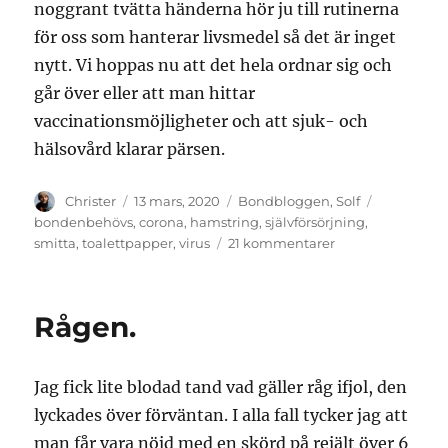
noggrant tvätta händerna hör ju till rutinerna
för oss som hanterar livsmedel så det är inget
nytt. Vi hoppas nu att det hela ordnar sig och
går över eller att man hittar
vaccinationsmöjligheter och att sjuk- och
hälsovård klarar pärsen.
Författare
Publicerat
Kategorier
Etiketter
Christer
13 mars, 2020
Bondbloggen
,
Solf
den
bondenbehövs
,
corona
,
hamstring
,
självförsörjning
,
till
smitta
,
toalettpapper
,
virus
21 kommentarer
Va
e
de
Rågen.
som
händer?
Jag fick lite blodad tand vad gäller råg ifjol, den
lyckades över förväntan. I alla fall tycker jag att
man får vara nöjd med en skörd på rejält över 6