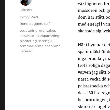
växtligheten for
Författare
Christer
mössöron och gr
Publicerat
15 maj, 2021
dom har stått oc
den
Kategorier
Bondbloggen
,
Solf
med energi i vän
Etiketter
bevattning
,
grönsaker
,
skattade sig lyc
Höstvete
,
markpackning
,
plantering
,
säsong2021
,
Här i byn har det
sommarvärme
,
spannmål
,
vårsådd
spannmålsbönder
inga broddar, mån
trots soliga daga
varven jag sått 
nästa vecka då s
palsternacka oc
dess. Så lite reg
besprutningen, t
skurar är inget v