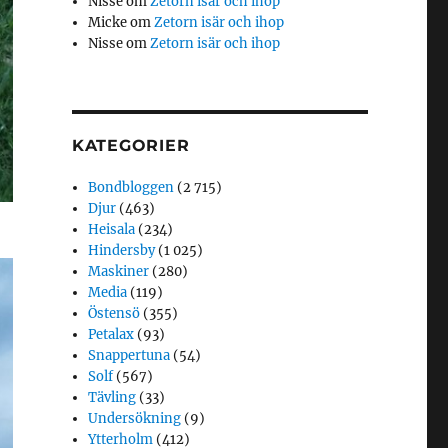
Nisse
om
Zetorn isär och ihop
Micke
om
Zetorn isär och ihop
Nisse
om
Zetorn isär och ihop
KATEGORIER
Bondbloggen
(2 715)
Djur
(463)
Heisala
(234)
Hindersby
(1 025)
Maskiner
(280)
Media
(119)
Östensö
(355)
Petalax
(93)
Snappertuna
(54)
Solf
(567)
Tävling
(33)
Undersökning
(9)
Ytterholm
(412)