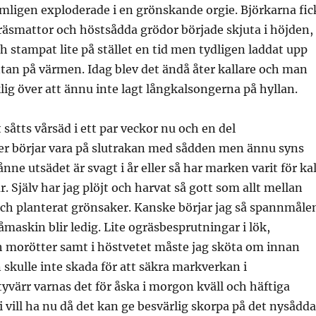
mligen exploderade i en grönskande orgie. Björkarna fic
äsmattor och höstsådda grödor började skjuta i höjden,
h stampat lite på stället en tid men tydligen laddat upp
tan på värmen. Idag blev det ändå åter kallare och man
klig över att ännu inte lagt långkalsongerna på hyllan.
 såtts vårsäd i ett par veckor nu och en del
 börjar vara på slutrakan med sådden men ännu syns
ne utsädet är svagt i år eller så har marken varit för kal
r. Själv har jag plöjt och harvat så gott som allt mellan
och planterat grönsaker. Kanske börjar jag så spannmåle
åmaskin blir ledig. Lite ogräsbesprutningar i lök,
h morötter samt i höstvetet måste jag sköta om innan
n skulle inte skada för att säkra markverkan i
yvärr varnas det för åska i morgon kväll och häftiga
i vill ha nu då det kan ge besvärlig skorpa på det nysådda