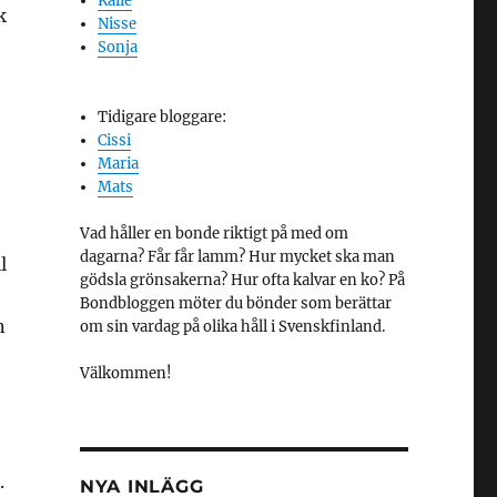
Kalle
k
Nisse
Sonja
Tidigare bloggare:
Cissi
Maria
Mats
Vad håller en bonde riktigt på med om
dagarna? Får får lamm? Hur mycket ska man
l
gödsla grönsakerna? Hur ofta kalvar en ko? På
Bondbloggen möter du bönder som berättar
n
om sin vardag på olika håll i Svenskfinland.
Välkommen!
.
NYA INLÄGG