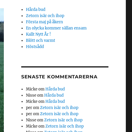
Hårda bud
Zetorn isär och ihop
Första maj på åkern
En olycka kommer sällan ensam
Kallt Nytt År !
Blött och varmt
Höstsådd
SENASTE KOMMENTARERNA
Micke
om
Hårda bud
Nisse
om
Hårda bud
Micke
om
Hårda bud
per
om
Zetorn isär och ihop
per
om
Zetorn isär och ihop
Nisse
om
Zetorn isär och ihop
Micke
om
Zetorn isär och ihop