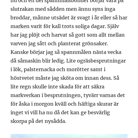
nu och en del spannmålsbönder börjar vara på
slutrakan med sådden men ännu syns inga
broddar, månne utsädet är svagt i år eller så har
marken varit för kall trots soliga dagar. Själv
har jag plöjt och harvat så gott som allt mellan
varven jag sått och planterat grönsaker.
Kanske börjar jag så spannmålen nästa vecka
då såmaskin blir ledig. Lite ogräsbesprutningar
i lök, palsternacka och morötter samt i
höstvetet måste jag sköta om innan dess. Så
lite regn skulle inte skada för att säkra
markverkan i besprutningen, tyvärr varnas det
för åska i morgon kväll och häftiga skurar är
inget vi vill ha nu då det kan ge besvärlig
skorpa på det nysådda.