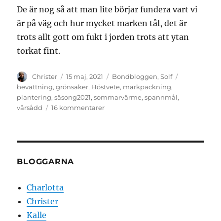
De är nog så att man lite börjar fundera vart vi
är på väg och hur mycket marken tål, det är
trots allt gott om fukt i jorden trots att ytan
torkat fint.
Författare
Publicerat
Kategorier
Etiketter
Christer
15 maj, 2021
Bondbloggen
,
Solf
den
bevattning
,
grönsaker
,
Höstvete
,
markpackning
,
plantering
,
säsong2021
,
sommarvärme
,
spannmål
,
till
vårsådd
16 kommentarer
Grön
explosion.
BLOGGARNA
Charlotta
Christer
Kalle