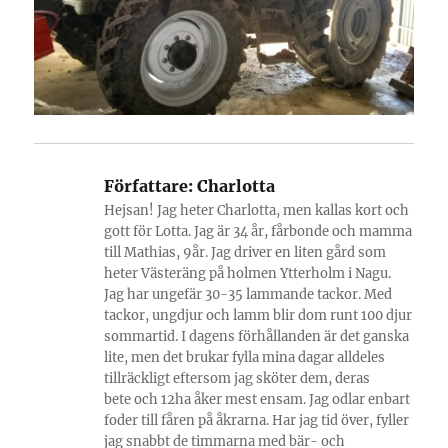
Författare:
Charlotta
Hejsan! Jag heter Charlotta, men kallas kort och
gott för Lotta. Jag är 34 år, fårbonde och mamma
till Mathias, 9år. Jag driver en liten gård som
heter Västeräng på holmen Ytterholm i Nagu.
Jag har ungefär 30-35 lammande tackor. Med
tackor, ungdjur och lamm blir dom runt 100 djur
sommartid. I dagens förhållanden är det ganska
lite, men det brukar fylla mina dagar alldeles
tillräckligt eftersom jag sköter dem, deras
bete och 12ha åker mest ensam. Jag odlar enbart
foder till fåren på åkrarna. Har jag tid över, fyller
jag snabbt de timmarna med bär- och