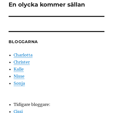
En olycka kommer sällan
Nästa
inlägg:
BLOGGARNA
Charlotta
Christer
Kalle
Nisse
Sonja
Tidigare bloggare:
Cissi