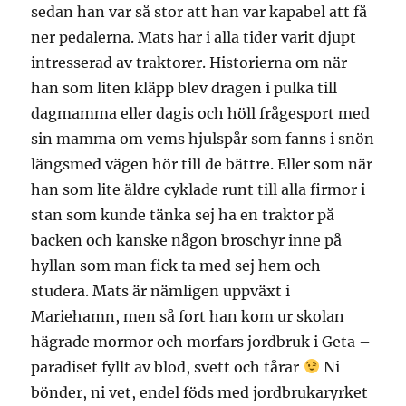
sedan han var så stor att han var kapabel att få
ner pedalerna. Mats har i alla tider varit djupt
intresserad av traktorer. Historierna om när
han som liten kläpp blev dragen i pulka till
dagmamma eller dagis och höll frågesport med
sin mamma om vems hjulspår som fanns i snön
längsmed vägen hör till de bättre. Eller som när
han som lite äldre cyklade runt till alla firmor i
stan som kunde tänka sej ha en traktor på
backen och kanske någon broschyr inne på
hyllan som man fick ta med sej hem och
studera. Mats är nämligen uppväxt i
Mariehamn, men så fort han kom ur skolan
hägrade mormor och morfars jordbruk i Geta –
paradiset fyllt av blod, svett och tårar
Ni
bönder, ni vet, endel föds med jordbrukaryrket