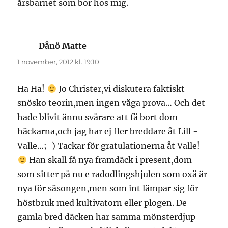
årsbarnet som bor hos mig.
Dånö Matte
skriver:
1 november, 2012 kl. 19:10
Ha Ha!
Jo Christer,vi diskutera faktiskt
snösko teorin,men ingen våga prova… Och det
hade blivit ännu svårare att få bort dom
häckarna,och jag har ej fler breddare åt Lill -
Valle…;-) Tackar för gratulationerna åt Valle!
Han skall få nya framdäck i present,dom
som sitter på nu e radodlingshjulen som oxå är
nya för säsongen,men som int lämpar sig för
höstbruk med kultivatorn eller plogen. De
gamla bred däcken har samma mönsterdjup