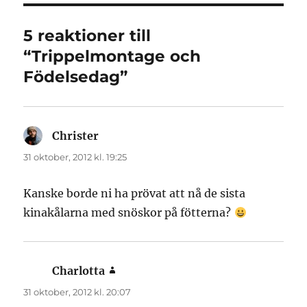
5 reaktioner till
“Trippelmontage och
Födelsedag”
Christer
skriver:
31 oktober, 2012 kl. 19:25
Kanske borde ni ha prövat att nå de sista
kinakålarna med snöskor på fötterna?
Charlotta
skriver:
31 oktober, 2012 kl. 20:07