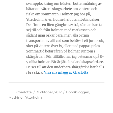
svampplockning om hösten, bottenmålning av
båtar om våren, skogsarbete om vintern och
fiske om sommaren. Holmen jag bor på,
Ytterholm, är en holme helt utan förbindelser.
Det finns en liten gångbro av trä, så man kan ta
sej till och från holmen med matkassen och
sådant man orkar bära, men alla övriga
transporter av allt vad som behövs i ett jordbruk,
sker på vintern över is, eller med pappas pråm.
Sommartid betar fåren på holmar runtom i
skärgården. För tillfället har jag betesmark på 8-
9 olika holmar. Får är jättebra landskapsvårdare.
De ser till att den underbara skärgård vi har hålls
i bra skick.
Visa alla inlägg av Charlotta
Författare
Publicerat
Kategorier
Charlotta
31 oktober, 2012
Bondbloggen
,
den
Maskiner
,
Ytterholm