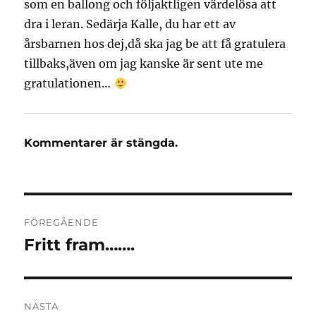
som en ballong och följaktligen värdelösa att
dra i leran. Sedärja Kalle, du har ett av
årsbarnen hos dej,då ska jag be att få gratulera
tillbaks,även om jag kanske är sent ute me
gratulationen…
Kommentarer är stängda.
Inläggsnavigering
FÖREGÅENDE
Fritt fram…….
Föregående
inlägg:
NÄSTA