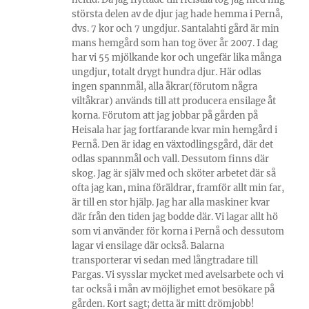
största delen av de djur jag hade hemma i Pernå,
dvs. 7 kor och 7 ungdjur. Santalahti gård är min
mans hemgård som han tog över år 2007. I dag
har vi 55 mjölkande kor och ungefär lika många
ungdjur, totalt drygt hundra djur. Här odlas
ingen spannmål, alla åkrar(förutom några
viltåkrar) används till att producera ensilage åt
korna. Förutom att jag jobbar på gården på
Heisala har jag fortfarande kvar min hemgård i
Pernå. Den är idag en växtodlingsgård, där det
odlas spannmål och vall. Dessutom finns där
skog. Jag är själv med och sköter arbetet där så
ofta jag kan, mina föräldrar, framför allt min far,
är till en stor hjälp. Jag har alla maskiner kvar
där från den tiden jag bodde där. Vi lagar allt hö
som vi använder för korna i Pernå och dessutom
lagar vi ensilage där också. Balarna
transporterar vi sedan med långtradare till
Pargas. Vi sysslar mycket med avelsarbete och vi
tar också i mån av möjlighet emot besökare på
gården. Kort sagt; detta är mitt drömjobb!