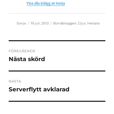
Visa alla inlägg av Sonja
Författare
Publicerat
Kategorier
Sonja
19 juli, 2013
Bondbloggen
,
Djur
,
Heisala
den
Inläggsnavigering
FÖREGÅENDE
Nästa skörd
Föregående
inlägg:
NÄSTA
Serverflytt avklarad
Nästa
inlägg: