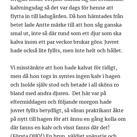
kalvningsdag så det var dags för henne att
flytta in till ladugården. Då hon hämtades från
betet lade Antte märke till att hon såg ganska
smal ut, inte så där rund som ett djur som ska
kalva inom ett par veckor brukar göra. Juvret
hade också lite fyllts, men inte helt och hållet.
Vi misstänkte att hon hade kalvat för tidigt,
men då hon togs in syntes ingen kalv i hagen
och Isolde själv stod och betade i all sköns ro
bland med andra djuren. Det här var på
eftermiddagen och följande morgon hade
juvret fyllts betydligt, så våran praktikant åkte
på nytt till hagen för att ännu en gång kolla om
där fanns en kalv och visst fanns där det!
(Första OHO!) En brun, väldigt spänstig och