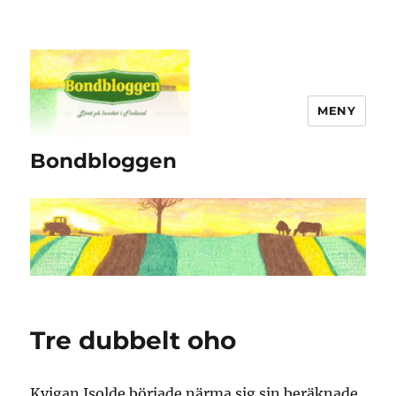
MENY
Bondbloggen
Tre dubbelt oho
Kvigan Isolde började närma sig sin beräknade