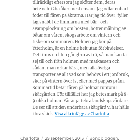
tillräckligt eftersom jag sköter dem, deras
bete och 12ha åker mest ensam. Jag odlar enbart
foder till fåren på åkrarna. Har jag tid över, fyller
jag snabbt de timmarna med bär- och
svampplockning om hösten, bottenmålning av
båtar om våren, skogsarbete om vintern och
fiske om sommaren. Holmen jag bor på,
Ytterholm, är en holme helt utan förbindelser.
Det finns en liten gångbro av trä, så man kan ta
sej till och från holmen med matkassen och
sådant man orkar bära, men alla övriga
transporter av allt vad som behövs i ett jordbruk,
sker på vintern över is, eller med pappas pråm.
Sommartid betar fåren på holmar runtom i
skärgården. För tillfället har jag betesmark på 8-
9 olika holmar. Får är jättebra landskapsvårdare.
De ser till att den underbara skärgård vi har hålls
i bra skick.
Visa alla inlägg av Charlotta
Författare
Publicerat
Kategorier
Charlotta
29 september, 2013
Bondbloggen
,