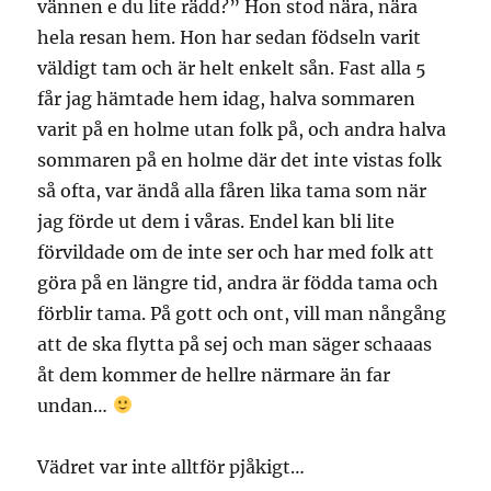
vännen e du lite rädd?” Hon stod nära, nära
hela resan hem. Hon har sedan födseln varit
väldigt tam och är helt enkelt sån. Fast alla 5
får jag hämtade hem idag, halva sommaren
varit på en holme utan folk på, och andra halva
sommaren på en holme där det inte vistas folk
så ofta, var ändå alla fåren lika tama som när
jag förde ut dem i våras. Endel kan bli lite
förvildade om de inte ser och har med folk att
göra på en längre tid, andra är födda tama och
förblir tama. På gott och ont, vill man nångång
att de ska flytta på sej och man säger schaaas
åt dem kommer de hellre närmare än far
undan…
Vädret var inte alltför pjåkigt…