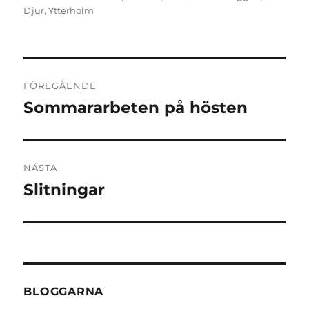
den
Djur
,
Ytterholm
Inläggsnavigering
FÖREGÅENDE
Sommararbeten på hösten
Föregående
inlägg:
NÄSTA
Slitningar
Nästa
inlägg:
BLOGGARNA