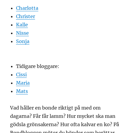
Charlotta
Christer
Kalle
Nisse
Sonja
Tidigare bloggare:
Cissi
Maria
Mats
Vad håller en bonde riktigt på med om
dagarna? Får får lamm? Hur mycket ska man
gödsla grönsakerna? Hur ofta kalvar en ko? På
Bondbloggen möter du bönder som berättar