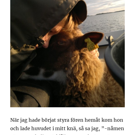
När jag hade börjat styra fören hemåt kom hon
och lade huvudet i mitt knä, så sa jag, ”-nåmen