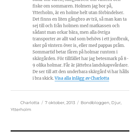
fiske om sommaren. Holmen jag bor på,
Ytterholm, är en holme helt utan förbindelser.
Det finns en liten gångbro av trä, så man kan ta
sej till och från holmen med matkassen och
sådant man orkar bära, men alla övriga
transporter av allt vad som behövs i ett jordbruk,
sker på vintern över is, eller med pappas pråm.
Sommartid betar fåren på holmar runtom i
skärgården. För tillfället har jag betesmark på 8-
9 olika holmar. Får är jättebra landskapsvårdare.
De ser till att den underbara skärgård vi har hålls
i bra skick.
Visa alla inlägg av Charlotta
Författare
Publicerat
Kategorier
Charlotta
7 oktober, 2013
Bondbloggen
,
Djur
,
den
Ytterholm