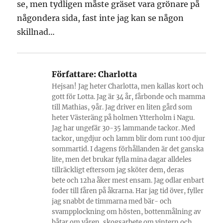
se, men tydligen måste gräset vara grönare på
någondera sida, fast inte jag kan se någon
skillnad…
Författare:
Charlotta
Hejsan! Jag heter Charlotta, men kallas kort och
gott för Lotta. Jag är 34 år, fårbonde och mamma
till Mathias, 9år. Jag driver en liten gård som
heter Västeräng på holmen Ytterholm i Nagu.
Jag har ungefär 30-35 lammande tackor. Med
tackor, ungdjur och lamm blir dom runt 100 djur
sommartid. I dagens förhållanden är det ganska
lite, men det brukar fylla mina dagar alldeles
tillräckligt eftersom jag sköter dem, deras
bete och 12ha åker mest ensam. Jag odlar enbart
foder till fåren på åkrarna. Har jag tid över, fyller
jag snabbt de timmarna med bär- och
svampplockning om hösten, bottenmålning av
båtar om våren, skogsarbete om vintern och