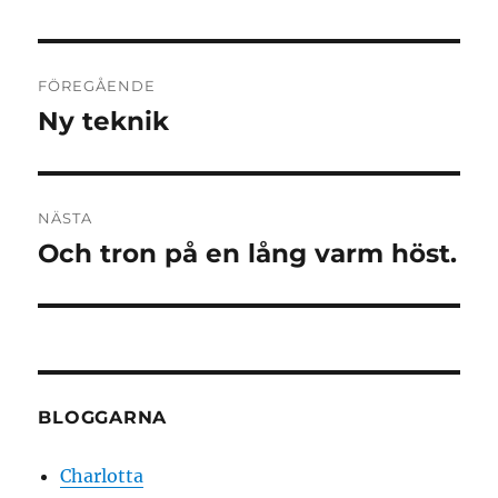
Inläggsnavigering
FÖREGÅENDE
Ny teknik
Föregående
inlägg:
NÄSTA
Och tron på en lång varm höst.
Nästa
inlägg:
BLOGGARNA
Charlotta