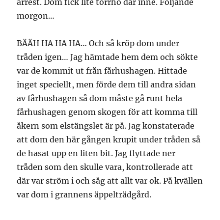
arrest. Dom fick lite torrhö där inne. Följande
morgon…
BÄÄH HA HA HA… Och så kröp dom under
tråden igen… Jag hämtade hem dem och sökte
var de kommit ut från fårhushagen. Hittade
inget speciellt, men förde dem till andra sidan
av fårhushagen så dom måste gå runt hela
fårhushagen genom skogen för att komma till
åkern som elstängslet är på. Jag konstaterade
att dom den här gången krupit under tråden så
de hasat upp en liten bit. Jag flyttade ner
tråden som den skulle vara, kontrollerade att
där var ström i och såg att allt var ok. På kvällen
var dom i grannens äppelträdgård.