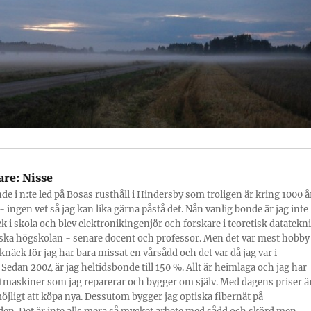
are:
Nisse
nde i n:te led på Bosas rusthåll i Hindersby som troligen är kring 1000 å
 ingen vet så jag kan lika gärna påstå det. Nån vanlig bonde är jag inte
ick i skola och blev elektronikingenjör och forskare i teoretisk datatekn
ska högskolan - senare docent och professor. Men det var mest hobby
knäck för jag har bara missat en vårsådd och det var då jag var i
 Sedan 2004 är jag heltidsbonde till 150 %. Allt är heimlaga och jag har
tmaskiner som jag reparerar och bygger om själv. Med dagens priser ä
möjligt att köpa nya. Dessutom bygger jag optiska fibernät på