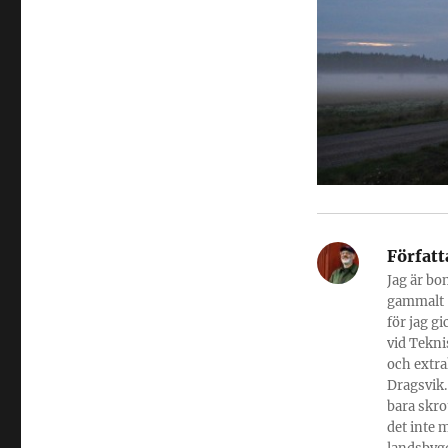
Författ
Jag är bo
gammalt -
för jag g
vid Tekni
och extra
Dragsvik.
bara skro
det inte 