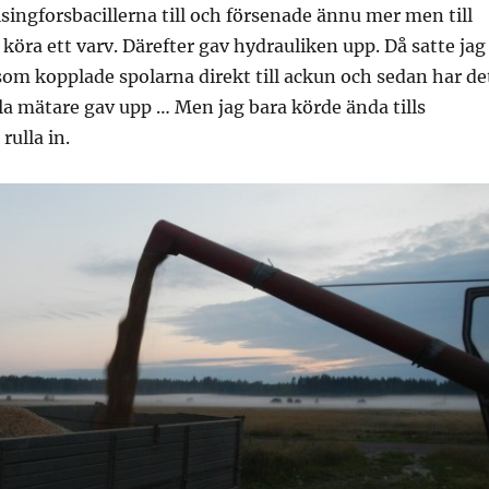
lsingforsbacillerna till och försenade ännu mer men till
 köra ett varv. Därefter gav hydrauliken upp. Då satte jag
som kopplade spolarna direkt till ackun och sedan har de
alla mätare gav upp … Men jag bara körde ända tills
ulla in.