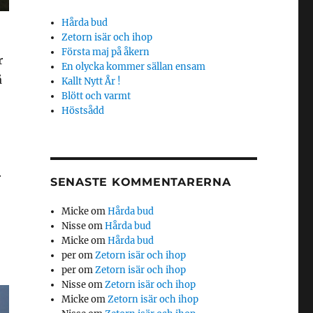
Hårda bud
Zetorn isär och ihop
Första maj på åkern
r
En olycka kommer sällan ensam
å
Kallt Nytt År !
Blött och varmt
Höstsådd
r
SENASTE KOMMENTARERNA
Micke
om
Hårda bud
Nisse
om
Hårda bud
Micke
om
Hårda bud
per
om
Zetorn isär och ihop
per
om
Zetorn isär och ihop
Nisse
om
Zetorn isär och ihop
Micke
om
Zetorn isär och ihop