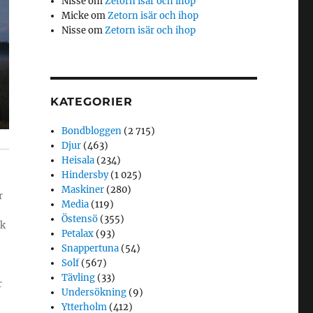
Nisse
om
Zetorn isär och ihop
Micke
om
Zetorn isär och ihop
Nisse
om
Zetorn isär och ihop
KATEGORIER
Bondbloggen
(2 715)
Djur
(463)
Heisala
(234)
Hindersby
(1 025)
Maskiner
(280)
r
Media
(119)
Östensö
(355)
ik
Petalax
(93)
Snappertuna
(54)
Solf
(567)
Tävling
(33)
r
Undersökning
(9)
Ytterholm
(412)