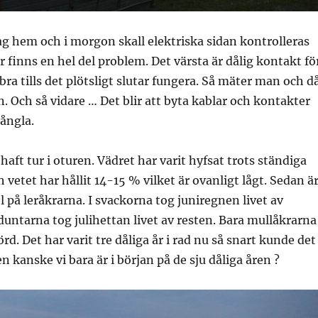
g hem och i morgon skall elektriska sidan kontrolleras
r finns en hel del problem. Det värsta är dålig kontakt fö
bra tills det plötsligt slutar fungera. Så mäter man och d
n. Och så vidare … Det blir att byta kablar och kontakter
rångla.
 haft tur i oturen. Vädret har varit hyfsat trots ständiga
 vetet har hållit 14-15 % vilket är ovanligt lågt. Sedan ä
l på leråkrarna. I svackorna tog juniregnen livet av
untarna tog julihettan livet av resten. Bara mullåkrarna
rd. Det har varit tre dåliga år i rad nu så snart kunde det
n kanske vi bara är i början på de sju dåliga åren ?