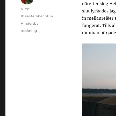
därefter slog He
Författare
Nisse
slut lyckades jag
Publicerat
10 september, 2014
in mellanreläer 
den
Kategorier
Hindersby
fungerat. Tills 
Etiketter
tröskning
dimman började r