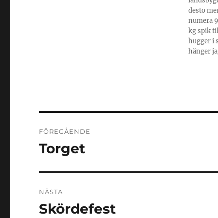
landsbygd
desto mer
numera 95
kg spik t
hugger i 
hänger ja
Inläggsnavigering
FÖREGÅENDE
Torget
Föregående
inlägg:
NÄSTA
Skördefest
Nästa