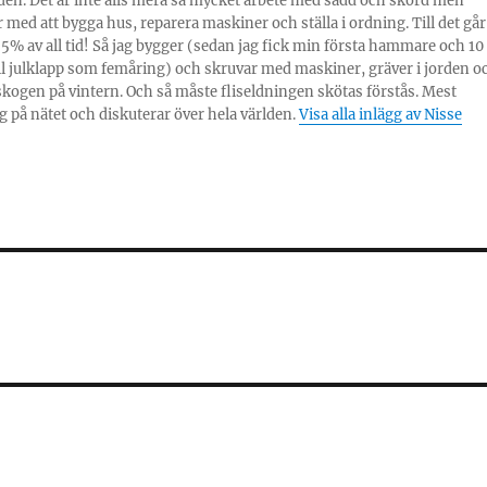
en. Det är inte alls mera så mycket arbete med sådd och skörd men
 med att bygga hus, reparera maskiner och ställa i ordning. Till det går
% av all tid! Så jag bygger (sedan jag fick min första hammare och 10
ill julklapp som femåring) och skruvar med maskiner, gräver i jorden o
skogen på vintern. Och så måste fliseldningen skötas förstås. Mest
g på nätet och diskuterar över hela världen.
Visa alla inlägg av Nisse