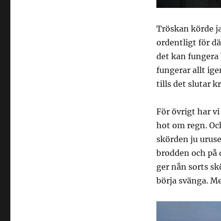
Tröskan körde ja
ordentligt för dä
det kan fungera 
fungerar allt ige
tills det slutar k
För övrigt har vi
hot om regn. Och
skörden ju uruse
brodden och på d
ger nån sorts skö
börja svänga. Me