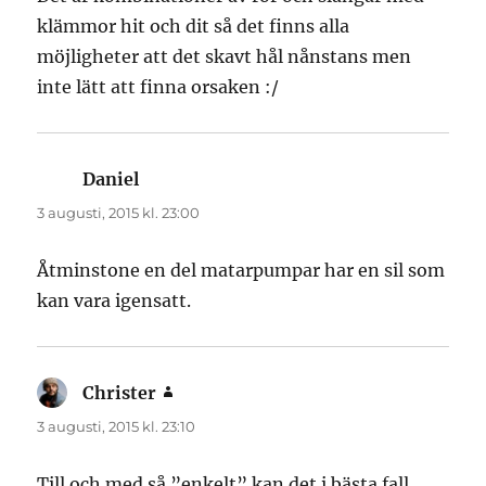
klämmor hit och dit så det finns alla
möjligheter att det skavt hål nånstans men
inte lätt att finna orsaken :/
Daniel
skriver:
3 augusti, 2015 kl. 23:00
Åtminstone en del matarpumpar har en sil som
kan vara igensatt.
Christer
skriver:
3 augusti, 2015 kl. 23:10
Till och med så ”enkelt” kan det i bästa fall