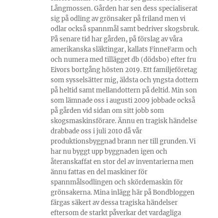
Långmossen. Gården har sen dess specialiserat
sig på odling av grönsaker på friland men vi
odlar också spannmål samt bedriver skogsbruk.
På senare tid har gården, på förslag av våra
amerikanska släktingar, kallats FinneFarm och
och numera med tillägget db (dödsbo) efter fru
Eivors bortgång hösten 2019. Ett familjeföretag
som sysselsätter mig, äldsta och yngsta dottern
på heltid samt mellandottern på deltid. Min son
som lämnade oss i augusti 2009 jobbade också
på gården vid sidan om sitt jobb som
skogsmaskinsförare. Ännu en tragisk händelse
drabbade oss i juli 2010 då vår
produktionsbyggnad brann ner till grunden. Vi
har nu byggt upp byggnaden igen och
återanskaffat en stor del av inventarierna men
ännu fattas en del maskiner för
spannmålsodlingen och skördemaskin för
grönsakerna. Mina inlägg här på Bondbloggen
färgas säkert av dessa tragiska händelser
eftersom de starkt påverkar det vardagliga