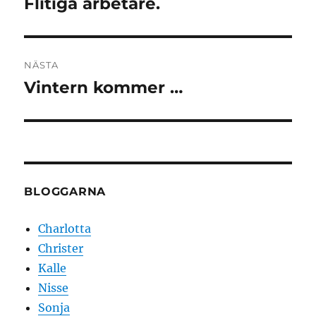
Flitiga arbetare.
Föregående
inlägg:
NÄSTA
Vintern kommer …
Nästa
inlägg:
BLOGGARNA
Charlotta
Christer
Kalle
Nisse
Sonja