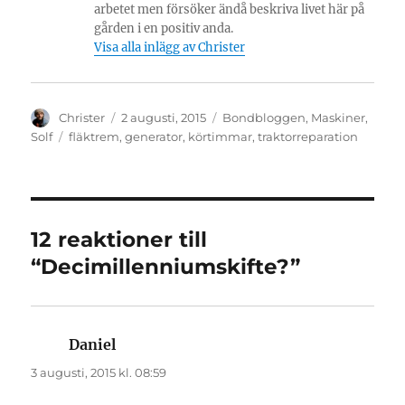
arbetet men försöker ändå beskriva livet här på
gården i en positiv anda.
Visa alla inlägg av Christer
Författare
Publicerat
Kategorier
Christer
2 augusti, 2015
Bondbloggen
,
Maskiner
,
den
Etiketter
Solf
fläktrem
,
generator
,
körtimmar
,
traktorreparation
12 reaktioner till
“Decimillenniumskifte?”
Daniel
skriver:
3 augusti, 2015 kl. 08:59