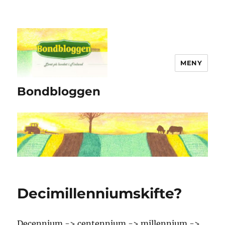
MENY
Bondbloggen
Decimillenniumskifte?
Decennium -> centennium -> millennium ->