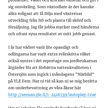
problemet. Väder och årstider varierar och ger i
sig omväxling. Som växtodlare är det kanske
allra roligast att få följa med växternas
utveckling från frö och planta till skörd och
försäljning. Jag får jobba mycket med händerna
och oftast syns resultatet av mitt jobb genast.
I år har vädret varit lite opassligt och
odlingarna har varit extra svårskötta vilket
också syntes i det reportage om jordbrukarnas
åtgärder för att förbättra vattenkvaliteten i
Östersjön som ingick i måndagens ”Närbild”
på YLE Fem. Har ni tid så kan ni se mig berätta
om underbevattning av våra åkrar här
http://arenan.yle.fi/1-2416739?autoplay=true