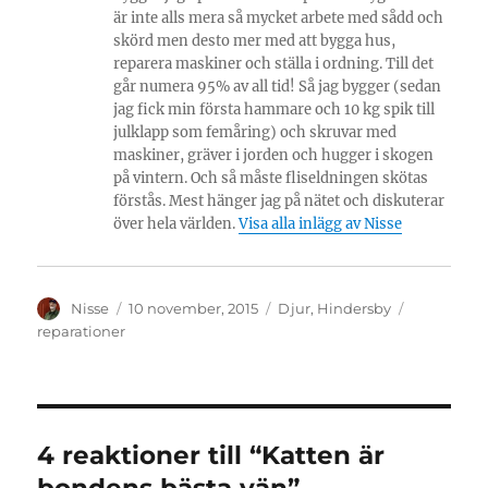
är inte alls mera så mycket arbete med sådd och
skörd men desto mer med att bygga hus,
reparera maskiner och ställa i ordning. Till det
går numera 95% av all tid! Så jag bygger (sedan
jag fick min första hammare och 10 kg spik till
julklapp som femåring) och skruvar med
maskiner, gräver i jorden och hugger i skogen
på vintern. Och så måste fliseldningen skötas
förstås. Mest hänger jag på nätet och diskuterar
över hela världen.
Visa alla inlägg av Nisse
Författare
Publicerat
Kategorier
Etiketter
Nisse
10 november, 2015
Djur
,
Hindersby
den
reparationer
4 reaktioner till “Katten är