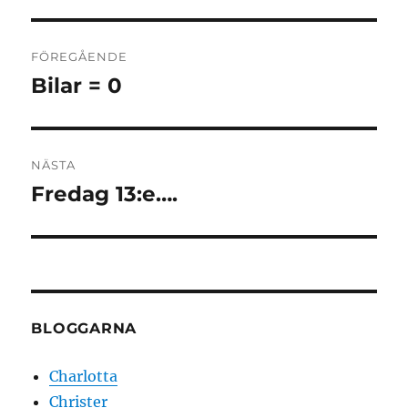
Inläggsnavigering
FÖREGÅENDE
Bilar = 0
Föregående
inlägg:
NÄSTA
Fredag 13:e….
Nästa
inlägg:
BLOGGARNA
Charlotta
Christer