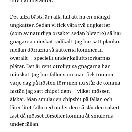
inte har metallrör.
Det allra bästa är i alla fall att ha en mängd
ungkatter. Sedan vi fick våra två ungkatter
(som av naturliga orsaker sedan blev tre) så har
gnagarna minskat radikalt. Jag har satt plankor
mellan dörrarna så katterna kommer in
överallt – speciellt under kalluftstorkarnas
plåtar. Det är rent otroligt så gnagarna har
minskat. Jag har fällor som man fick tömma
varje dag på hösten förr men nu står de tomma
fastän jag satt chips i dem – vilket mössen
älskar. Man smular en chipsbit på fällan och
låter litet falla ned under den så slår den säkert
fast då mösset försöker komma åt smulorna
under fällan.