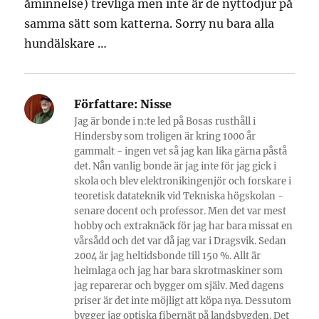
åminnelse) trevliga men inte är de nyttodjur på
samma sätt som katterna. Sorry nu bara alla
hundälskare …
Författare:
Nisse
Jag är bonde i n:te led på Bosas rusthåll i
Hindersby som troligen är kring 1000 år
gammalt - ingen vet så jag kan lika gärna påstå
det. Nån vanlig bonde är jag inte för jag gick i
skola och blev elektronikingenjör och forskare i
teoretisk datateknik vid Tekniska högskolan -
senare docent och professor. Men det var mest
hobby och extraknäck för jag har bara missat en
vårsådd och det var då jag var i Dragsvik. Sedan
2004 är jag heltidsbonde till 150 %. Allt är
heimlaga och jag har bara skrotmaskiner som
jag reparerar och bygger om själv. Med dagens
priser är det inte möjligt att köpa nya. Dessutom
bygger jag optiska fibernät på landsbygden. Det