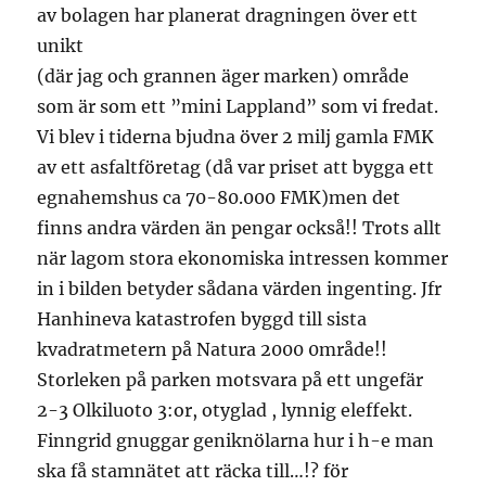
av bolagen har planerat dragningen över ett
unikt
(där jag och grannen äger marken) område
som är som ett ”mini Lappland” som vi fredat.
Vi blev i tiderna bjudna över 2 milj gamla FMK
av ett asfaltföretag (då var priset att bygga ett
egnahemshus ca 70-80.000 FMK)men det
finns andra värden än pengar också!! Trots allt
när lagom stora ekonomiska intressen kommer
in i bilden betyder sådana värden ingenting. Jfr
Hanhineva katastrofen byggd till sista
kvadratmetern på Natura 2000 0mråde!!
Storleken på parken motsvara på ett ungefär
2-3 Olkiluoto 3:or, otyglad , lynnig eleffekt.
Finngrid gnuggar geniknölarna hur i h-e man
ska få stamnätet att räcka till…!? för