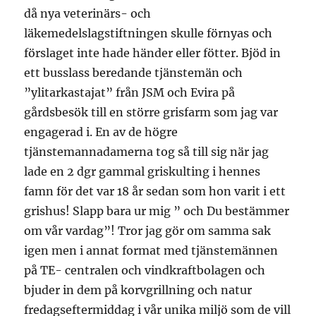
då nya veterinärs- och
läkemedelslagstiftningen skulle förnyas och
förslaget inte hade händer eller fötter. Bjöd in
ett busslass beredande tjänstemän och
”ylitarkastajat” från JSM och Evira på
gårdsbesök till en större grisfarm som jag var
engagerad i. En av de högre
tjänstemannadamerna tog så till sig när jag
lade en 2 dgr gammal griskulting i hennes
famn för det var 18 år sedan som hon varit i ett
grishus! Slapp bara ur mig ” och Du bestämmer
om vår vardag”! Tror jag gör om samma sak
igen men i annat format med tjänstemännen
på TE- centralen och vindkraftbolagen och
bjuder in dem på korvgrillning och natur
fredagseftermiddag i vår unika miljö som de vill