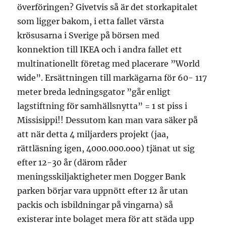
överföringen? Givetvis så är det storkapitalet
som ligger bakom, i etta fallet värsta
krösusarna i Sverige på börsen med
konnektion till IKEA och i andra fallet ett
multinationellt företag med placerare ”World
wide”. Ersättningen till markägarna för 60- 117
meter breda ledningsgator ”går enligt
lagstiftning för samhällsnytta” = 1 st piss i
Missisippi!! Dessutom kan man vara säker på
att när detta 4 miljarders projekt (jaa,
rättläsning igen, 4000.000.ooo) tjänat ut sig
efter 12-30 år (därom råder
meningsskiljaktigheter men Dogger Bank
parken börjar vara uppnött efter 12 år utan
packis och isbildningar på vingarna) så
existerar inte bolaget mera för att städa upp