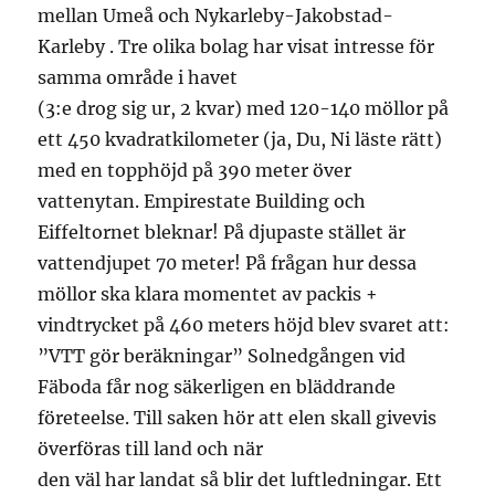
mellan Umeå och Nykarleby-Jakobstad-
Karleby . Tre olika bolag har visat intresse för
samma område i havet
(3:e drog sig ur, 2 kvar) med 120-140 möllor på
ett 450 kvadratkilometer (ja, Du, Ni läste rätt)
med en topphöjd på 390 meter över
vattenytan. Empirestate Building och
Eiffeltornet bleknar! På djupaste stället är
vattendjupet 70 meter! På frågan hur dessa
möllor ska klara momentet av packis +
vindtrycket på 460 meters höjd blev svaret att:
”VTT gör beräkningar” Solnedgången vid
Fäboda får nog säkerligen en bläddrande
företeelse. Till saken hör att elen skall givevis
överföras till land och när
den väl har landat så blir det luftledningar. Ett