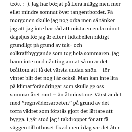
trött :-). Jag har börjat på flera inlägg men mer
eller mindre somnat över tangentbordet. På
morgonen skulle jag nog orka men så tänker
jag att jag inte har råd att mista en enda minut
dagsljus för jag är efter i tidtabellen riktigt
grundligt på grund av tak- och
solkraftbyggande som tog hela sommaren. Jag
hann inte med nånting annat så nu är det
bråttom att få det värsta undan snön – för
vinter blir det nog i år också. Man kan inte lita
på klimatförändringar som skulle ge oss
sommar året runt – än åtminstone. Värst är det
med ”regnvädersarbeten” på grund av det
torra vädret som förstås gjort det lättare att
bygga. I går stod jag i takdroppet för att få
väggen till uthuset fixad men i dag var det åter