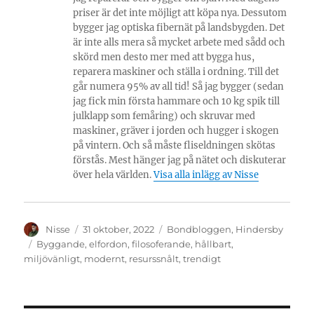
priser är det inte möjligt att köpa nya. Dessutom
bygger jag optiska fibernät på landsbygden. Det
är inte alls mera så mycket arbete med sådd och
skörd men desto mer med att bygga hus,
reparera maskiner och ställa i ordning. Till det
går numera 95% av all tid! Så jag bygger (sedan
jag fick min första hammare och 10 kg spik till
julklapp som femåring) och skruvar med
maskiner, gräver i jorden och hugger i skogen
på vintern. Och så måste fliseldningen skötas
förstås. Mest hänger jag på nätet och diskuterar
över hela världen.
Visa alla inlägg av Nisse
Författare
Publicerat
Kategorier
Nisse
31 oktober, 2022
Bondbloggen
,
Hindersby
den
Etiketter
Byggande
,
elfordon
,
filosoferande
,
hållbart
,
miljövänligt
,
modernt
,
resurssnålt
,
trendigt