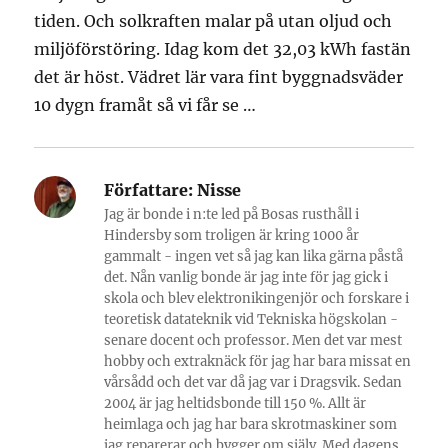
tiden. Och solkraften malar på utan oljud och
miljöförstöring. Idag kom det 32,03 kWh fastän
det är höst. Vädret lär vara fint byggnadsväder
10 dygn framåt så vi får se …
Författare:
Nisse
Jag är bonde i n:te led på Bosas rusthåll i
Hindersby som troligen är kring 1000 år
gammalt - ingen vet så jag kan lika gärna påstå
det. Nån vanlig bonde är jag inte för jag gick i
skola och blev elektronikingenjör och forskare i
teoretisk datateknik vid Tekniska högskolan -
senare docent och professor. Men det var mest
hobby och extraknäck för jag har bara missat en
vårsådd och det var då jag var i Dragsvik. Sedan
2004 är jag heltidsbonde till 150 %. Allt är
heimlaga och jag har bara skrotmaskiner som
jag reparerar och bygger om själv. Med dagens