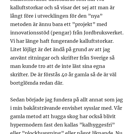
kalluftstorkar och så visar det sej att man är
långt före i utvecklingen för den ”nya”
metoden är ännu bara ett ”projekt” med
innovationsstöd (pengar) från Jordbruksverket.
Vi har länge haft fungerande kalluftstorkar.
Litet löjligt är det ändå på grund av att jag
använt ritningar och skrifter från Sverige så
man kunde tro att de inte läst sina egna
skrifter. De är förstås 40 år gamla så de är väl
bortglömda redan där.
Sedan började jag fundera på allt annat som jag
i min bakåtsträvande envishet sysslar med. Vår
gamla metod att hugga skog har också blivit
hypermodern fast den kallas ”kalhyggesfri”
eller ”plockhuggning” eller något liknande. Nu