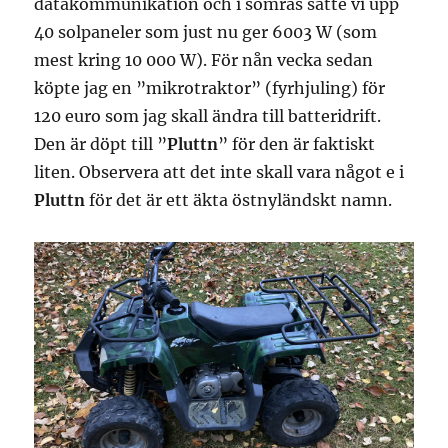
datakommunikation och i somras satte vi upp
40 solpaneler som just nu ger 6003 W (som
mest kring 10 000 W). För nån vecka sedan
köpte jag en ”mikrotraktor” (fyrhjuling) för
120 euro som jag skall ändra till batteridrift.
Den är döpt till ”
Pluttn
” för den är faktiskt
liten. Observera att det inte skall vara något e i
Pluttn
för det är ett äkta östnyländskt namn.