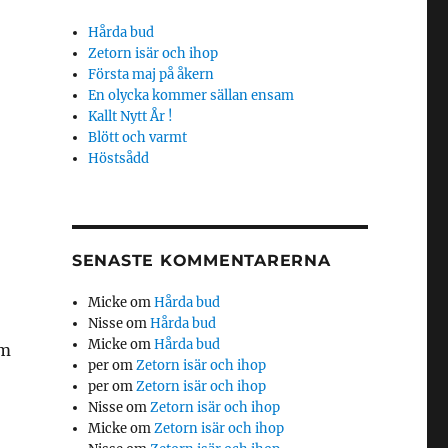
Hårda bud
Zetorn isär och ihop
Första maj på åkern
En olycka kommer sällan ensam
Kallt Nytt År !
Blött och varmt
Höstsådd
SENASTE KOMMENTARERNA
Micke
om
Hårda bud
Nisse
om
Hårda bud
Micke
om
Hårda bud
om
per
om
Zetorn isär och ihop
per
om
Zetorn isär och ihop
Nisse
om
Zetorn isär och ihop
Micke
om
Zetorn isär och ihop