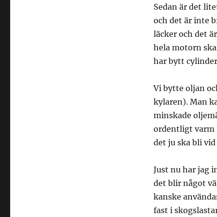
Sedan är det lit
och det är inte 
läcker och det är
hela motorn skal
har bytt cylinder
Vi bytte oljan o
kylaren). Man ka
minskade oljemän
ordentligt varm 
det ju ska bli vi
Just nu har jag i
det blir något v
kanske användas 
fast i skogslast