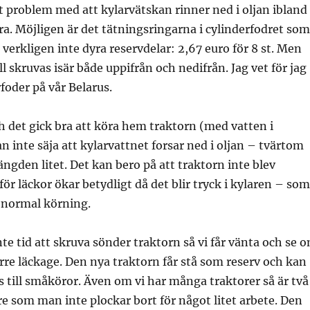
et problem med att kylarvätskan rinner ned i oljan ibland
bra. Möjligen är det tätningsringarna i cylinderfodret som
 verkligen inte dyra reservdelar: 2,67 euro för 8 st. Men
l skruvas isär både uppifrån och nedifrån. Jag vet för jag
foder på vår Belarus.
ch det gick bra att köra hem traktorn (med vatten i
n inte säja att kylarvattnet forsar ned i oljan – tvärtom
gden litet. Det kan bero på att traktorn inte blev
för läckor ökar betydligt då det blir tryck i kylaren – som
d normal körning.
nte tid att skruva sönder traktorn så vi får vänta och se 
ärre läckage. Den nya traktorn får stå som reserv och kan
till småköror. Även om vi har många traktorer så är två
are som man inte plockar bort för något litet arbete. Den