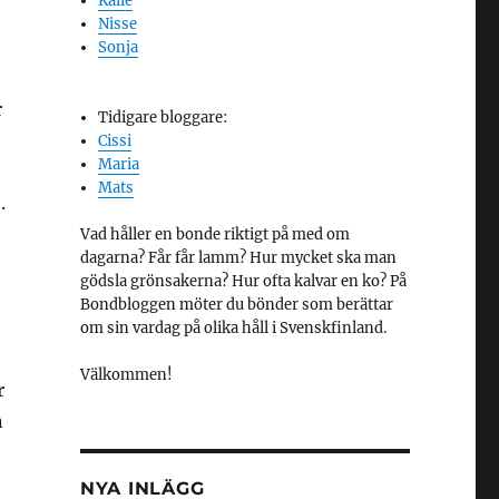
Kalle
Nisse
Sonja
r
Tidigare bloggare:
Cissi
Maria
Mats
.
Vad håller en bonde riktigt på med om
dagarna? Får får lamm? Hur mycket ska man
gödsla grönsakerna? Hur ofta kalvar en ko? På
Bondbloggen möter du bönder som berättar
om sin vardag på olika håll i Svenskfinland.
Välkommen!
r
n
NYA INLÄGG