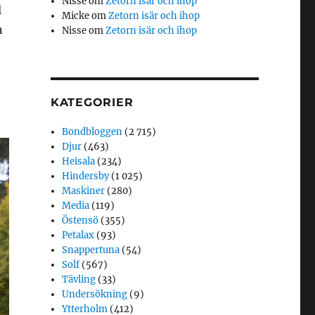
Nisse
om
Zetorn isär och ihop
l
Micke
om
Zetorn isär och ihop
n
Nisse
om
Zetorn isär och ihop
KATEGORIER
Bondbloggen
(2 715)
Djur
(463)
Heisala
(234)
Hindersby
(1 025)
Maskiner
(280)
Media
(119)
Östensö
(355)
Petalax
(93)
Snappertuna
(54)
Solf
(567)
Tävling
(33)
Undersökning
(9)
Ytterholm
(412)