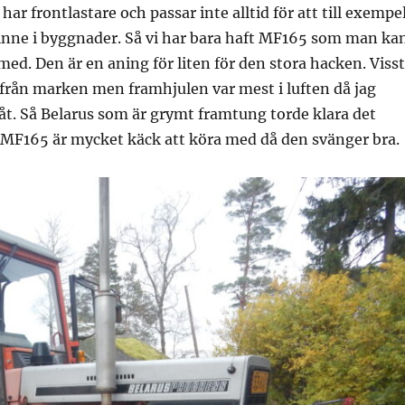
 har frontlastare och passar inte alltid för att till exempe
 inne i byggnader. Så vi har bara haft MF165 som man ka
med. Den är en aning för liten för den stora hacken. Visst
 från marken men framhjulen var mest i luften då jag
åt. Så Belarus som är grymt framtung torde klara det
 MF165 är mycket käck att köra med då den svänger bra.