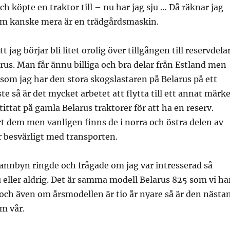
och köpte en traktor till – nu har jag sju … Då räknar jag
m kanske mera är en trädgårdsmaskin.
 jag börjar bli litet orolig över tillgången till reservdela
larus. Man får ännu billiga och bra delar från Estland men
rsom jag har den stora skogslastaren på Belarus på ett
 så är det mycket arbetet att flytta till ett annat märke
g tittat på gamla Belarus traktorer för att ha en reserv.
t dem men vanligen finns de i norra och östra delen av
r besvärligt med transporten.
annbyn ringde och frågade om jag var intresserad så
u eller aldrig. Det är samma modell Belarus 825 som vi ha
och även om årsmodellen är tio år nyare så är den nästa
m vår.