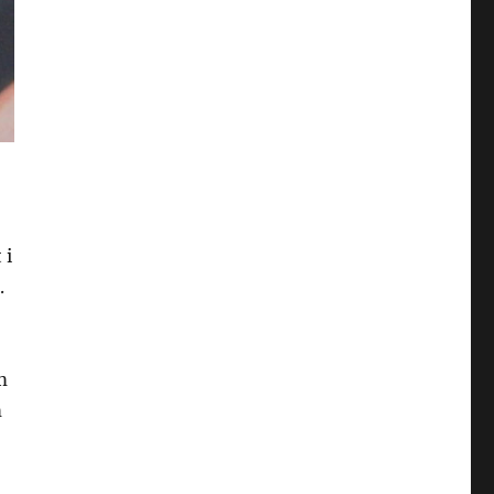
 i
.
m
m