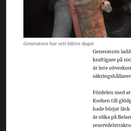
Generatorn har sett bättre dagar
Generatorn laddar
kraftigare på 10
är inte oöverkom
säkringshållaren
Fördelen med att
Korken till glö
hade börjat läck
är olika på Bela
reservdelstrakt