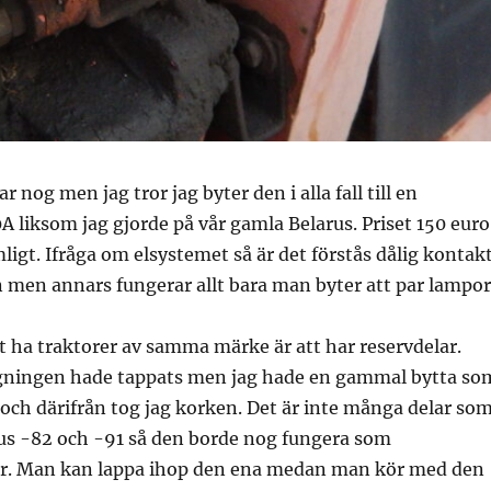
 nog men jag tror jag byter den i alla fall till en
0A liksom jag gjorde på vår gamla Belarus. Priset 150 euro
ligt. Ifråga om elsystemet så är det förstås dålig kontakt
 men annars fungerar allt bara man byter att par lampor
 ha traktorer av samma märke är att har reservdelar.
dgningen hade tappats men jag hade en gammal bytta so
 och därifrån tog jag korken. Det är inte många delar so
rus -82 och -91 så den borde nog fungera som
or. Man kan lappa ihop den ena medan man kör med den