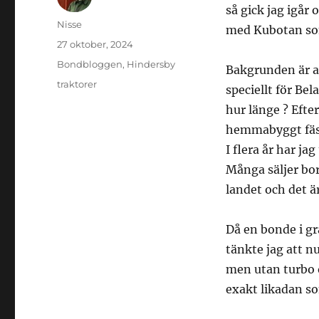
så gick jag igår 
Författare
Nisse
med Kubotan so
Publicerat
27 oktober, 2024
den
Kategorier
Bondbloggen
,
Hindersby
Bakgrunden är att
Etiketter
traktorer
speciellt för Be
hur länge ? Efte
hemmabyggt fäste
I flera år har ja
Många säljer bor
landet och det ä
Då en bonde i gr
tänkte jag att n
men utan turbo 
exakt likadan so