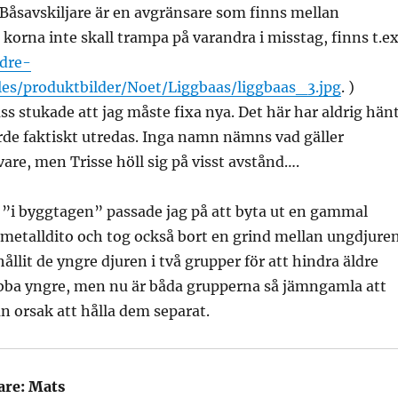
 (Båsavskiljare är en avgränsare som finns mellan
 korna inte skall trampa på varandra i misstag, finns t.ex
dre-
iles/produktbilder/Noet/Liggbaas/liggbaas_3.jpg
. )
ss stukade att jag måste fixa nya. Det här har aldrig hän
rde faktiskt utredas. Inga namn nämns vad gäller
are, men Trisse höll sig på visst avstånd….
 ”i byggtagen” passade jag på att byta ut en gammal
metalldito och tog också bort en grind mellan ungdjuren
hållit de yngre djuren i två grupper för att hindra äldre
obba yngre, men nu är båda grupperna så jämngamla att
ån orsak att hålla dem separat.
are:
Mats