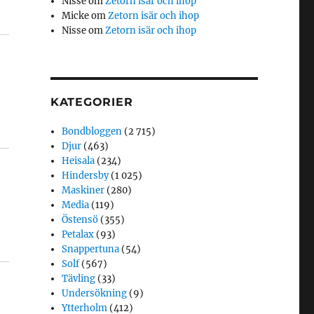
Nisse
om
Zetorn isär och ihop
Micke
om
Zetorn isär och ihop
Nisse
om
Zetorn isär och ihop
KATEGORIER
Bondbloggen
(2 715)
Djur
(463)
Heisala
(234)
Hindersby
(1 025)
Maskiner
(280)
Media
(119)
Östensö
(355)
Petalax
(93)
Snappertuna
(54)
Solf
(567)
Tävling
(33)
Undersökning
(9)
Ytterholm
(412)