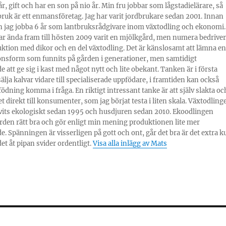
år, gift och har en son på nio år. Min fru jobbar som lågstadielärare, så
bruk är ett enmansföretag. Jag har varit jordbrukare sedan 2001. Innan
 jag jobba 6 år som lantbruksrådgivare inom växtodling och ekonomi.
r ända fram till hösten 2009 varit en mjölkgård, men numera bedriver
ktion med dikor och en del växtodling. Det är känslosamt att lämna en
nsform som funnits på gården i generationer, men samtidigt
 att ge sig i kast med något nytt och lite obekant. Tanken är i första
sälja kalvar vidare till specialiserade uppfödare, i framtiden kan också
ödning komma i fråga. En riktigt intressant tanke är att själv slakta oc
et direkt till konsumenter, som jag börjat testa i liten skala. Växtodling
vits ekologiskt sedan 1995 och husdjuren sedan 2010. Ekoodlingen
rden rätt bra och gör enligt min mening produktionen lite mer
. Spänningen är visserligen på gott och ont, går det bra är det extra k
et åt pipan svider ordentligt.
Visa alla inlägg av Mats