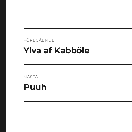
Inläggsnavigering
FÖREGÅENDE
Ylva af Kabböle
Föregående
inlägg:
NÄSTA
Puuh
Nästa
inlägg: