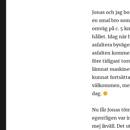
Jonas och jag bo
en smal bro som 
omväg på c. 5 km
hållet. Idag när 
asfaltera byväge
asfalten kommer
före tidigast to
lämnat maskinen
kunnat fortsätta
välkommen, men
dag.
Nu får Jonas tö
egentligen var i
mej ikväll. Det u