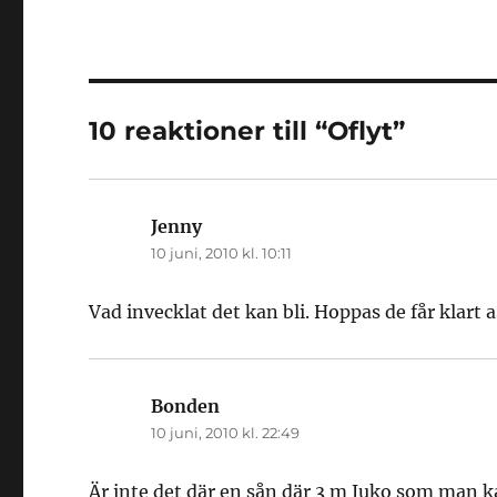
10 reaktioner till “Oflyt”
Jenny
skriver:
10 juni, 2010 kl. 10:11
Vad invecklat det kan bli. Hoppas de får klart as
Bonden
skriver:
10 juni, 2010 kl. 22:49
Är inte det där en sån där 3 m Juko som man ka