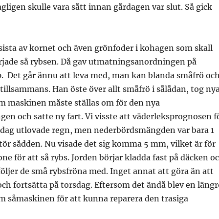
ligen skulle vara sått innan gårdagen var slut. Så gick
sista av kornet och även grönfoder i kohagen som skall
rjade så rybsen. Då gav utmatningsanordningen på
. Det går ännu att leva med, man kan blanda småfrö oc
tillsammans. Han öste över allt småfrö i sålådan, tog ny
om maskinen måste ställas om för den nya
en och satte ny fart. Vi visste att väderleksprognosen f
dag utlovade regn, men nederbördsmängden var bara 1
tör sådden. Nu visade det sig komma 5 mm, vilket är för
e för att så rybs. Jorden börjar kladda fast på däcken o
följer de små rybsfröna med. Inget annat att göra än att
ch fortsätta på torsdag. Eftersom det ändå blev en längr
m såmaskinen för att kunna reparera den trasiga