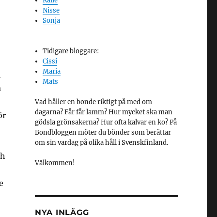
Kalle
Nisse
Sonja
Tidigare bloggare:
Cissi
Maria
h
Mats
a
Vad håller en bonde riktigt på med om
dagarna? Får får lamm? Hur mycket ska man
ör
gödsla grönsakerna? Hur ofta kalvar en ko? På
Bondbloggen möter du bönder som berättar
om sin vardag på olika håll i Svenskfinland.
ch
Välkommen!
e
NYA INLÄGG