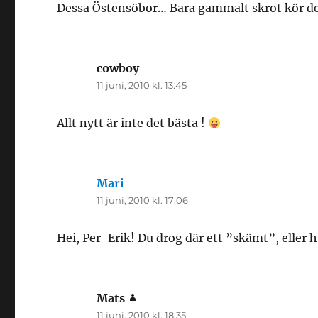
Dessa Östensöbor… Bara gammalt skrot kör 
cowboy
skriver:
11 juni, 2010 kl. 13:45
Allt nytt är inte det bästa !
Mari
skriver:
11 juni, 2010 kl. 17:06
Hei, Per-Erik! Du drog där ett ”skämt”, eller 
Mats
skriver:
11 juni, 2010 kl. 18:35