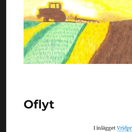
Oflyt
I inlägget
Vridp