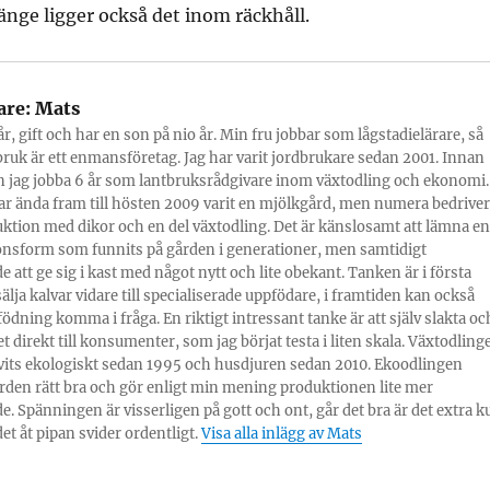
änge ligger också det inom räckhåll.
are:
Mats
år, gift och har en son på nio år. Min fru jobbar som lågstadielärare, så
bruk är ett enmansföretag. Jag har varit jordbrukare sedan 2001. Innan
 jag jobba 6 år som lantbruksrådgivare inom växtodling och ekonomi.
r ända fram till hösten 2009 varit en mjölkgård, men numera bedriver
ktion med dikor och en del växtodling. Det är känslosamt att lämna en
nsform som funnits på gården i generationer, men samtidigt
 att ge sig i kast med något nytt och lite obekant. Tanken är i första
sälja kalvar vidare till specialiserade uppfödare, i framtiden kan också
ödning komma i fråga. En riktigt intressant tanke är att själv slakta oc
et direkt till konsumenter, som jag börjat testa i liten skala. Växtodling
vits ekologiskt sedan 1995 och husdjuren sedan 2010. Ekoodlingen
rden rätt bra och gör enligt min mening produktionen lite mer
. Spänningen är visserligen på gott och ont, går det bra är det extra k
et åt pipan svider ordentligt.
Visa alla inlägg av Mats