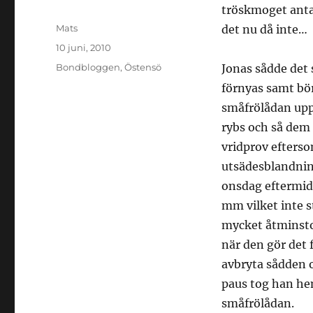
tröskmoget antag
Författare
Mats
det nu då inte…
Publicerat
10 juni, 2010
den
Kategorier
Bondbloggen
,
Östensö
Jonas sådde det 
förnyas samt bö
småfrölådan upp
rybs och så dem 
vridprov efters
utsädesblandning
onsdag eftermid
mm vilket inte s
mycket åtminston
när den gör det 
avbryta sådden o
paus tog han he
småfrölådan.