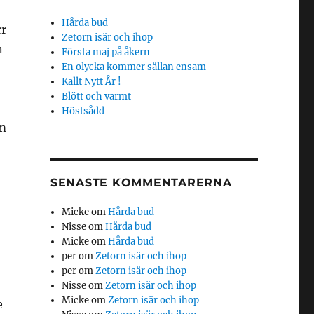
Hårda bud
rr
Zetorn isär och ihop
n
Första maj på åkern
En olycka kommer sällan ensam
Kallt Nytt År !
Blött och varmt
Höstsådd
am
SENASTE KOMMENTARERNA
Micke
om
Hårda bud
Nisse
om
Hårda bud
Micke
om
Hårda bud
per
om
Zetorn isär och ihop
per
om
Zetorn isär och ihop
Nisse
om
Zetorn isär och ihop
Micke
om
Zetorn isär och ihop
e