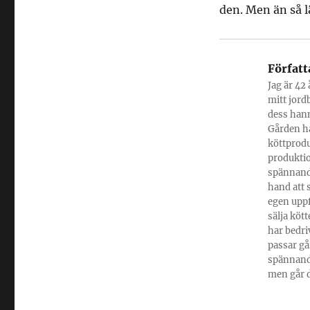
den. Men än så l
Författ
Jag är 42 
mitt jord
dess hann
Gården ha
köttprodu
produktio
spännande
hand att 
egen uppf
sälja kött
har bedri
passar gå
spännande
men går d