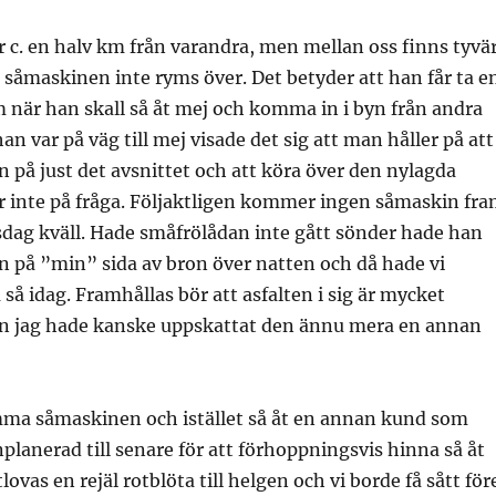
r c. en halv km från varandra, men mellan oss finns tyvä
såmaskinen inte ryms över. Det betyder att han får ta e
 när han skall så åt mej och komma in i byn från andra
han var på väg till mej visade det sig att man håller på att
n på just det avsnittet och att köra över den nylagda
 inte på fråga. Följaktligen kommer ingen såmaskin fr
rsdag kväll. Hade småfrölådan inte gått sönder hade han
 på ”min” sida av bron över natten och då hade vi
 så idag. Framhållas bör att asfalten i sig är mycket
 jag hade kanske uppskattat den ännu mera en annan
mma såmaskinen och istället så åt en annan kund som
nplanerad till senare för att förhoppningsvis hinna så åt
tlovas en rejäl rotblöta till helgen och vi borde få sått för