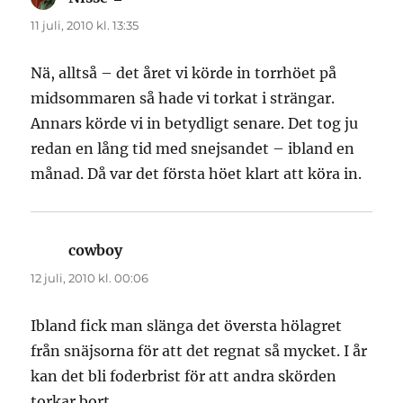
11 juli, 2010 kl. 13:35
Nä, alltså – det året vi körde in torrhöet på
midsommaren så hade vi torkat i strängar.
Annars körde vi in betydligt senare. Det tog ju
redan en lång tid med snejsandet – ibland en
månad. Då var det första höet klart att köra in.
cowboy
skriver:
12 juli, 2010 kl. 00:06
Ibland fick man slänga det översta hölagret
från snäjsorna för att det regnat så mycket. I år
kan det bli foderbrist för att andra skörden
torkar bort..