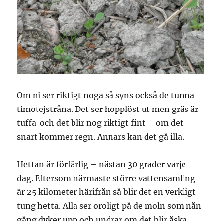
Om ni ser riktigt noga så syns också de tunna
timotejstråna. Det ser hopplöst ut men gräs är
tuffa och det blir nog riktigt fint – om det
snart kommer regn. Annars kan det gå illa.
Hettan är förfärlig – nästan 30 grader varje
dag. Eftersom närmaste större vattensamling
är 25 kilometer härifrån så blir det en verkligt
tung hetta. Alla ser oroligt på de moln som nån
gång dyker upp och undrar om det blir åska.