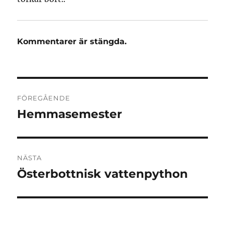
Kommentarer är stängda.
Inläggsnavigering
FÖREGÅENDE
Hemmasemester
Föregående
inlägg:
NÄSTA
Österbottnisk vattenpython
Nästa
inlägg: