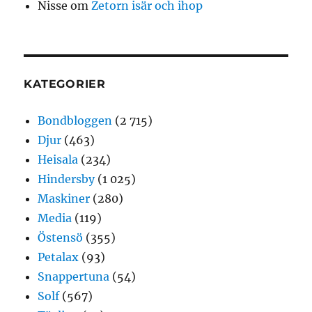
Nisse
om
Zetorn isär och ihop
KATEGORIER
Bondbloggen
(2 715)
Djur
(463)
Heisala
(234)
Hindersby
(1 025)
Maskiner
(280)
Media
(119)
Östensö
(355)
Petalax
(93)
Snappertuna
(54)
Solf
(567)