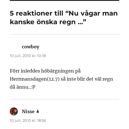
5 reaktioner till “Nu vågar man
kanske önska regn …”
cowboy
skriver:
10 juli, 2010 kl. 10:18
Förr inleddes höbärgningen på
Herrmansdagen(12.7) så inte blir det väl regn
då ännu..:P
Nisse
skriver:
10 juli, 2010 kl. 18:56