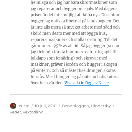
heimlaga och jag har bara skrotmaskiner som
jag reparerar och bygger om själv. Med dagens
priser är det inte möjligt att köpa nya. Dessutom
bygger jag optiska fibernät på landsbygden. Det
är inte alls mera så mycket arbete med sådd och
skörd men desto mer med att bygga hus,
reparera maskiner och ställa i ordning. Till det
går numera 95% av all tid! Så jag bygger (sedan
jag fick min första hammare och 10 kg spik till
julklapp som femåring) och skruvar med
maskiner, gräver i jorden och hugger i skogen
på vintern. Och så måste fliseldningen skötas
förstås. Mest hänger jag på nätet och diskuterar
över hela världen.
Visa alla inlägg av Nisse
Författare
Publicerat
Kategorier
Etikette
Nisse
10 juli, 2010
Bondbloggen
,
Hindersby
den
väder
,
Växtodling