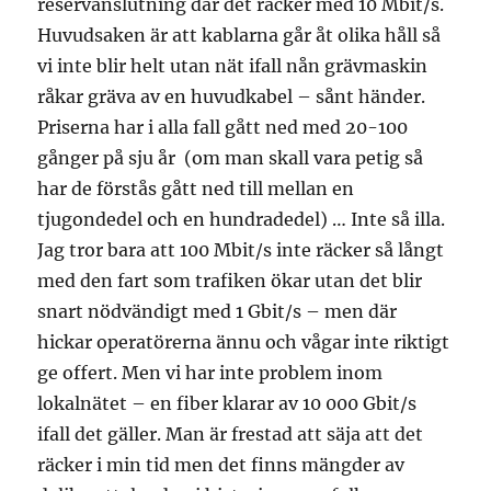
reservanslutning där det räcker med 10 Mbit/s.
Huvudsaken är att kablarna går åt olika håll så
vi inte blir helt utan nät ifall nån grävmaskin
råkar gräva av en huvudkabel – sånt händer.
Priserna har i alla fall gått ned med 20-100
gånger på sju år (om man skall vara petig så
har de förstås gått ned till mellan en
tjugondedel och en hundradedel) … Inte så illa.
Jag tror bara att 100 Mbit/s inte räcker så långt
med den fart som trafiken ökar utan det blir
snart nödvändigt med 1 Gbit/s – men där
hickar operatörerna ännu och vågar inte riktigt
ge offert. Men vi har inte problem inom
lokalnätet – en fiber klarar av 10 000 Gbit/s
ifall det gäller. Man är frestad att säja att det
räcker i min tid men det finns mängder av