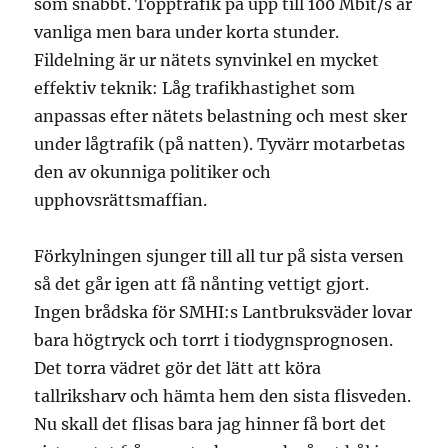
som snabbt. Topptrafik på upp till 100 Mbit/s är
vanliga men bara under korta stunder.
Fildelning är ur nätets synvinkel en mycket
effektiv teknik: Låg trafikhastighet som
anpassas efter nätets belastning och mest sker
under lågtrafik (på natten). Tyvärr motarbetas
den av okunniga politiker och
upphovsrättsmaffian.
Förkylningen sjunger till all tur på sista versen
så det går igen att få nånting vettigt gjort.
Ingen brådska för SMHI:s Lantbruksväder lovar
bara högtryck och torrt i tiodygnsprognosen.
Det torra vädret gör det lätt att köra
tallriksharv och hämta hem den sista flisveden.
Nu skall det flisas bara jag hinner få bort det