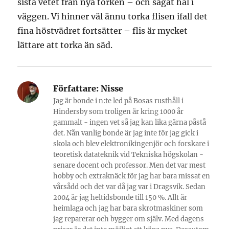
sista vetet från nya torken – och sågat hål i
väggen. Vi hinner väl ännu torka flisen ifall det
fina höstvädret fortsätter – flis är mycket
lättare att torka än säd.
Författare:
Nisse
Jag är bonde i n:te led på Bosas rusthåll i
Hindersby som troligen är kring 1000 år
gammalt - ingen vet så jag kan lika gärna påstå
det. Nån vanlig bonde är jag inte för jag gick i
skola och blev elektronikingenjör och forskare i
teoretisk datateknik vid Tekniska högskolan -
senare docent och professor. Men det var mest
hobby och extraknäck för jag har bara missat en
vårsådd och det var då jag var i Dragsvik. Sedan
2004 är jag heltidsbonde till 150 %. Allt är
heimlaga och jag har bara skrotmaskiner som
jag reparerar och bygger om själv. Med dagens