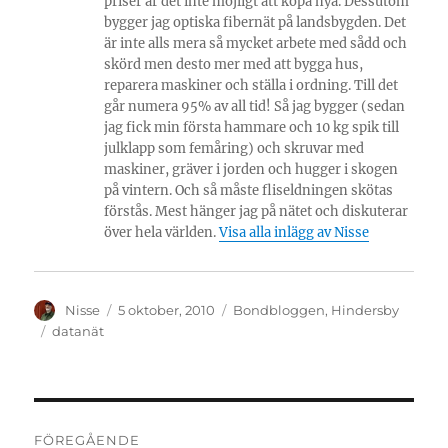
priser är det inte möjligt att köpa nya. Dessutom
bygger jag optiska fibernät på landsbygden. Det
är inte alls mera så mycket arbete med sådd och
skörd men desto mer med att bygga hus,
reparera maskiner och ställa i ordning. Till det
går numera 95% av all tid! Så jag bygger (sedan
jag fick min första hammare och 10 kg spik till
julklapp som femåring) och skruvar med
maskiner, gräver i jorden och hugger i skogen
på vintern. Och så måste fliseldningen skötas
förstås. Mest hänger jag på nätet och diskuterar
över hela världen.
Visa alla inlägg av Nisse
Författare
Publicerat
Kategorier
Nisse
5 oktober, 2010
Bondbloggen
,
Hindersby
den
Etiketter
datanät
Inläggsnavigering
FÖREGÅENDE