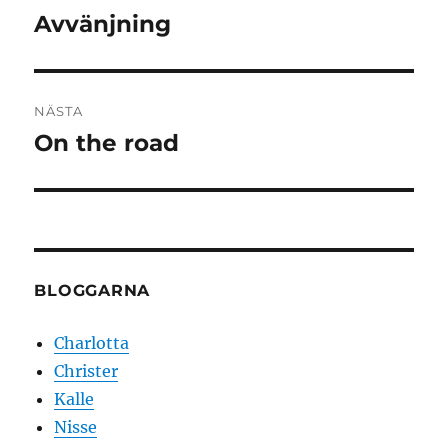
Avvänjning
Föregående
inlägg:
NÄSTA
On the road
Nästa
inlägg:
BLOGGARNA
Charlotta
Christer
Kalle
Nisse