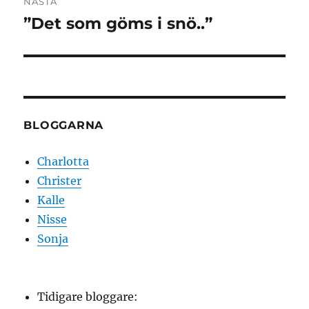
NÄSTA
”Det som göms i snö..”
Nästa
inlägg:
BLOGGARNA
Charlotta
Christer
Kalle
Nisse
Sonja
Tidigare bloggare: