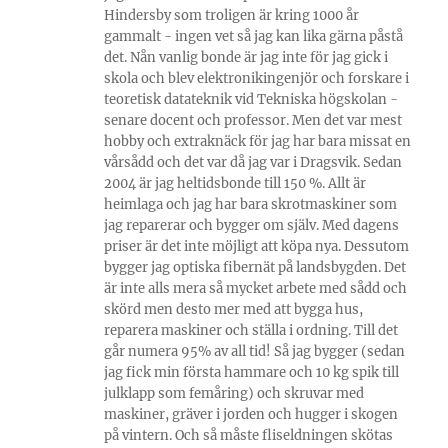
Hindersby som troligen är kring 1000 år
gammalt - ingen vet så jag kan lika gärna påstå
det. Nån vanlig bonde är jag inte för jag gick i
skola och blev elektronikingenjör och forskare i
teoretisk datateknik vid Tekniska högskolan -
senare docent och professor. Men det var mest
hobby och extraknäck för jag har bara missat en
vårsådd och det var då jag var i Dragsvik. Sedan
2004 är jag heltidsbonde till 150 %. Allt är
heimlaga och jag har bara skrotmaskiner som
jag reparerar och bygger om själv. Med dagens
priser är det inte möjligt att köpa nya. Dessutom
bygger jag optiska fibernät på landsbygden. Det
är inte alls mera så mycket arbete med sådd och
skörd men desto mer med att bygga hus,
reparera maskiner och ställa i ordning. Till det
går numera 95% av all tid! Så jag bygger (sedan
jag fick min första hammare och 10 kg spik till
julklapp som femåring) och skruvar med
maskiner, gräver i jorden och hugger i skogen
på vintern. Och så måste fliseldningen skötas