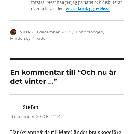
förstås. Mest hänger jag på nätet och diskuterar
över hela världen.
Visa alla inlägg av Nisse
Författare
Publicerat
Kategorier
Nisse
11 december, 2010
Bondbloggen
,
den
Etiketter
Hindersby
väder
En kommentar till “Och nu är
det vinter …”
Stefan
skriver:
11 december, 2010 kl. 22:14
Här (granngårds till Mats) är det bra skogsföre