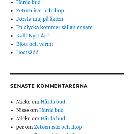
Hårda bud
Zetorn isär och ihop
Första maj på åkern
En olycka kommer sällan ensam
Kallt Nytt År !
Blött och varmt
Höstsådd
SENASTE KOMMENTARERNA
Micke
om
Hårda bud
Nisse
om
Hårda bud
Micke
om
Hårda bud
per
om
Zetorn isär och ihop