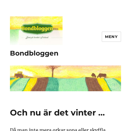
MENY
Bondbloggen
Och nu är det vinter …
Då man inte mera orkar sopa eller skyffla