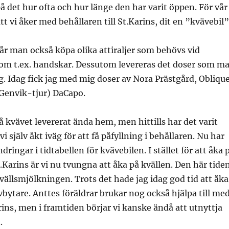
på det hur ofta och hur länge den har varit öppen. För vår
tt vi åker med behållaren till St.Karins, dit en ”kvävebil”
r man också köpa olika attiraljer som behövs vid
om t.ex. handskar. Dessutom levereras det doser som m
äg. Idag fick jag med mig doser av Nora Prästgård, Obliqu
(Genvik-tjur) DaCapo.
 kvävet levererat ända hem, men hittills har det varit
i själv åkt iväg för att få påfyllning i behållaren. Nu har
ndringar i tidtabellen för kvävebilen. I stället för att åka 
.Karins är vi nu tvungna att åka på kvällen. Den här tide
vällsmjölkningen. Trots det hade jag idag god tid att åka
avbytare. Anttes föräldrar brukar nog också hjälpa till me
arins, men i framtiden börjar vi kanske ändå att utnyttja
.