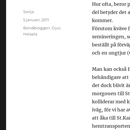
Hur ofta, beror 
Författare
Sonja
del betyder det a
Publicerat
5 januari, 2011
kommer.
den
Kategorier
Bondbloggen
,
Djur
,
Förutom kväve få
Heisala
semineringen, s
beställt på förv
och en ungtjur 
Man kan också få
behändigare att v
det dock blivit ä
morgonen till St
kolliderar med k
iväg, för vi har 
att åka till St.K
hemtransporten