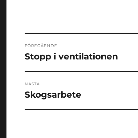
Inläggsnavigering
FÖREGÅENDE
Stopp i ventilationen
Föregående
inlägg:
NÄSTA
Skogsarbete
Nästa
inlägg: