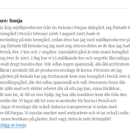
are:
Sonja
 35 årig mjölkproducent från ön Heisala i Pargas skärgård. Jag flyttade h
hemgård i Pernå i februari 2008. I augusti 2005 hade vi
nsväxling på min hemgård, sedan dess har jag varit mjölkproducent p
 jag flyttade till Heisala tog jag med mig största delen av de djur jag had
ernå, dvs. 7 kor och 7 ungdjur. Santalahti gård är min mans hemgård
og över år 2007. I dag har vi 55 mjölkande kor och ungefär lika många
totalt drygt hundra djur. Här odlas ingen spannmål, alla åkrar(förutom
tåkrar) används till att producera ensilage åt korna. Förutom att jag
 gården på Heisala har jag fortfarande kvar min hemgård i Pernå. Den ä
äxtodlingsgård, där det odlas spannmål och vall. Dessutom finns där
 är själv med och sköter arbetet där så ofta jag kan, mina föräldrar,
lt min far, är till en stor hjälp. Jag har alla maskiner kvar där från den
 bodde där. Vi lagar allt hö som vi använder för korna i Pernå och
lagar vi ensilage där också. Balarna transporterar vi sedan med
re till Pargas. Vi sysslar mycket med avelsarbete och vi tar också i mån 
 emot besökare på gården. Kort sagt; detta är mitt drömjobb!
inlägg av Sonja