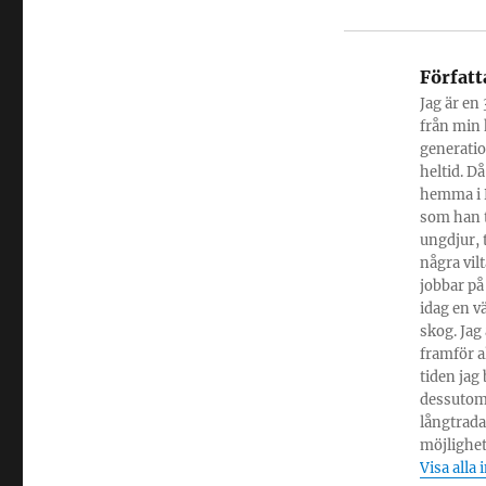
Författ
Jag är en
från min 
generatio
heltid. Då
hemma i P
som han t
ungdjur, 
några vil
jobbar på
idag en v
skog. Jag
framför al
tiden jag
dessutom 
långtrada
möjlighet
Visa alla 