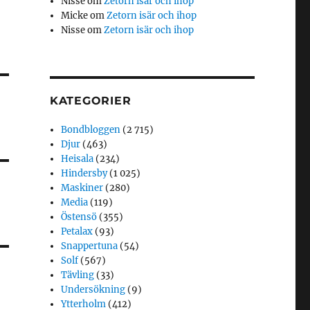
Nisse
om
Zetorn isär och ihop
Micke
om
Zetorn isär och ihop
Nisse
om
Zetorn isär och ihop
KATEGORIER
Bondbloggen
(2 715)
Djur
(463)
Heisala
(234)
Hindersby
(1 025)
Maskiner
(280)
Media
(119)
Östensö
(355)
Petalax
(93)
Snappertuna
(54)
Solf
(567)
Tävling
(33)
Undersökning
(9)
Ytterholm
(412)