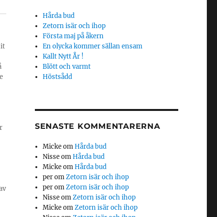
Hårda bud
Zetorn isär och ihop
Första maj på åkern
it
En olycka kommer sällan ensam
Kallt Nytt År !
å
Blött och varmt
e
Höstsådd
SENASTE KOMMENTARERNA
r
Micke
om
Hårda bud
Nisse
om
Hårda bud
Micke
om
Hårda bud
per
om
Zetorn isär och ihop
per
om
Zetorn isär och ihop
av
Nisse
om
Zetorn isär och ihop
Micke
om
Zetorn isär och ihop