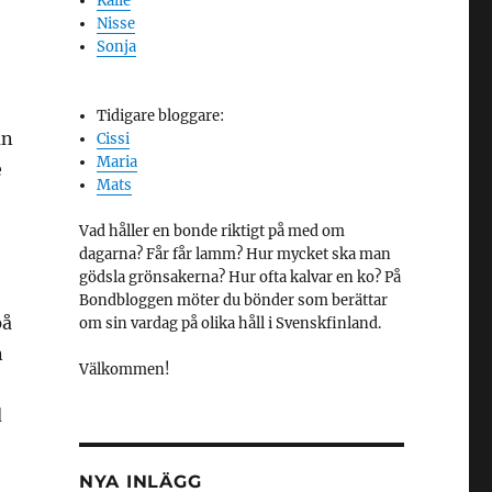
Kalle
Nisse
Sonja
Tidigare bloggare:
an
Cissi
Maria
e
Mats
Vad håller en bonde riktigt på med om
dagarna? Får får lamm? Hur mycket ska man
gödsla grönsakerna? Hur ofta kalvar en ko? På
Bondbloggen möter du bönder som berättar
på
om sin vardag på olika håll i Svenskfinland.
n
Välkommen!
d
NYA INLÄGG