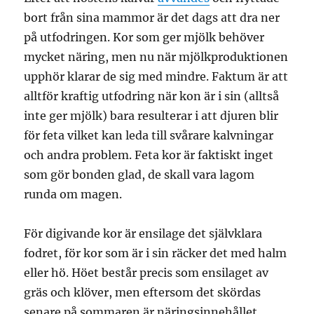
bort från sina mammor är det dags att dra ner
på utfodringen. Kor som ger mjölk behöver
mycket näring, men nu när mjölkproduktionen
upphör klarar de sig med mindre. Faktum är att
alltför kraftig utfodring när kon är i sin (alltså
inte ger mjölk) bara resulterar i att djuren blir
för feta vilket kan leda till svårare kalvningar
och andra problem. Feta kor är faktiskt inget
som gör bonden glad, de skall vara lagom
runda om magen.
För digivande kor är ensilage det självklara
fodret, för kor som är i sin räcker det med halm
eller hö. Höet består precis som ensilaget av
gräs och klöver, men eftersom det skördas
senare på sommaren är näringsinnehållet