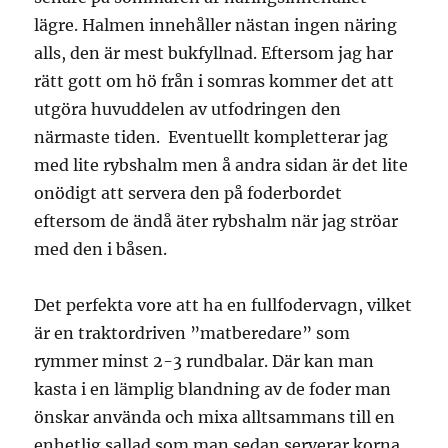
lägre. Halmen innehåller nästan ingen näring
alls, den är mest bukfyllnad. Eftersom jag har
rätt gott om hö från i somras kommer det att
utgöra huvuddelen av utfodringen den
närmaste tiden. Eventuellt kompletterar jag
med lite rybshalm men å andra sidan är det lite
onödigt att servera den på foderbordet
eftersom de ändå äter rybshalm när jag ströar
med den i båsen.
Det perfekta vore att ha en fullfodervagn, vilket
är en traktordriven ”matberedare” som
rymmer minst 2-3 rundbalar. Där kan man
kasta i en lämplig blandning av de foder man
önskar använda och mixa alltsammans till en
enhetlig sallad som man sedan serverar korna.