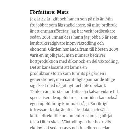
Författare:
Mats
Jag är 42 år, gift och har en son på nio år. Min
fru jobbar som lågstadielärare, så mitt jordbruk
är ett enmansföretag. Jag har varit jordbrukare
sedan 2001. Innan dess hann jag jobba 6 år som
lantbruksrådgivare inom växtodling och
ekonomi. Gården har ända fram till hösten 2009
varit en mjölkgård, men numera bedriver
köttproduktion med dikor och en del växtodling.
Det är känslosamt att lämna en
produktionsform som funnits på gården i
generationer, men samtidigt spännande att ge
sig i kast med något nytt och lite obekant.
Tanken är i första hand att sälja kalvar vidare till
specialiserade uppfödare, i framtiden kan också
egen uppfödning komma i fråga. En riktigt
intressant tanke är att själv slakta och sälja
köttet direkt till konsumenter, som jag börjat
testa i liten skala. Växtodlingen har bedrivits
ekologiskt sedan 1995 och husdjuren sedan