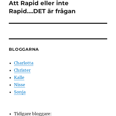
Att Rapid eller inte
Nästa
inlägg:
Rapid….DET är frågan
BLOGGARNA
Charlotta
Christer
Kalle
Nisse
Sonja
Tidigare bloggare: