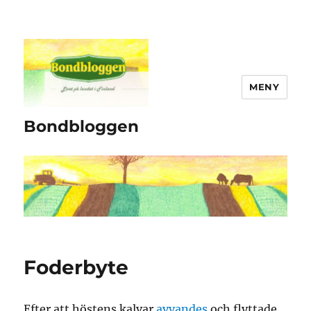
MENY
Bondbloggen
Foderbyte
Efter att höstens kalvar
avvandes
och flyttade