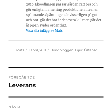
2010. Ekoodlingen passar gården rätt bra och
gör enligt min mening produktionen lite mer
spännande. Spänningen är visserligen på gott
och ont, går det bra är det extra kul men går det
åt pipan svider ordentligt.
Visa alla inlägg av Mats
Författare
Publicerat
Kategorier
Mats
1 april, 2011
Bondbloggen
,
Djur
,
Östensö
den
Inläggsnavigering
FÖREGÅENDE
Leverans
Föregående
inlägg:
NÄSTA