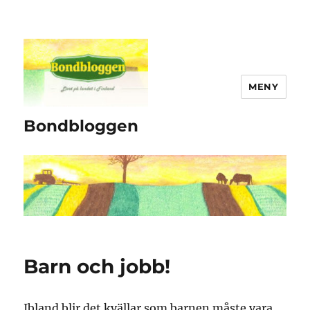
MENY
Bondbloggen
Barn och jobb!
Ibland blir det kvällar som barnen måste vara