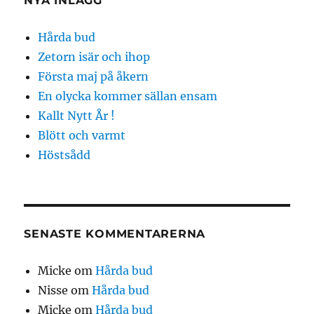
NYA INLÄGG
Hårda bud
Zetorn isär och ihop
Första maj på åkern
En olycka kommer sällan ensam
Kallt Nytt År !
Blött och varmt
Höstsådd
SENASTE KOMMENTARERNA
Micke
om
Hårda bud
Nisse
om
Hårda bud
Micke
om
Hårda bud