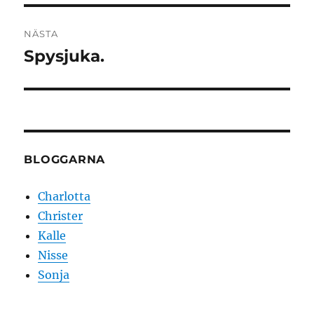
NÄSTA
Spysjuka.
Nästa
inlägg:
BLOGGARNA
Charlotta
Christer
Kalle
Nisse
Sonja