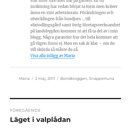
står inför nya tider här på gården. En ny
inriktning har redan börjat ta form men kräver
ännu en stor arbetsinsats. Förändringen och
utvecklingen från husdjurs-, till
växtodlingsgård samt övrig företagsverksamhet
på landsbygden kommer ni att få ta del av i min
blogg. Några garantier hur det hela kommer att
gå vägen finns ej. Men en sak är klar – om du
vill skörda så måste du så.
Visa alla inlägg av Maria
Författare
Publicerat
Kategorier
Maria
2 maj, 2011
Bondbloggen
,
Snappertuna
den
Inläggsnavigering
FÖREGÅENDE
Läget i valplådan
Föregående
inlägg: