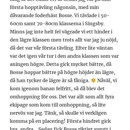
första hopptävling någonsin, med min
dåvarande foderhäst Bosse. Vi tävlade i 50-
60cm samt 70-80cm klasserna i Singsby.
Minns jag inte helt fel vägrade vi ett hinder i
den lägre klassen men trots allt var jag ju nöjd,
då det var vår första tävling. Efter lite väntan
var det igen vår tur i den andra klassen som var
aningen högre. Detta gick mycket bättre, då
Bosse hoppar bättre på högre höjder än lägre,
då han tycker de lägre är så fåniga.
Nåväl, vi
kom igenom banan felfritt, så då blev det
omhoppning för oss. Det var allt som allt fyra
ekipage som kom till omhoppning, så lite
nervös var jag. Tänk, så skulle vi verkligen
komma på en placering! Första hindret gick
bra, andra… Sedan fick Bosse riktigt sprutt i