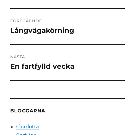
Inläggsnavigering
FÖREGÅENDE
Långvägakörning
Föregående
inlägg:
NÄSTA
En fartfylld vecka
Nästa
inlägg:
BLOGGARNA
Charlotta