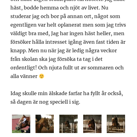
häst, bodde hemma och njöt av livet. Nu
studerar jag och bor på annan ort, något som
egentligen var helt oplanerat men som jag trivs
väldigt bra med, Jag har ingen häst heller, men
försöker hålla intresset igång även fast tiden är
knapp. Men nu när jag är ledig några veckor
från skolan ska jag försöka ta tag i det
ordentligt! Och njuta fullt ut av sommaren och
alla vänner
Idag skulle min älskade farfar ha fyllt år också,
så dagen är nog speciell i sig.