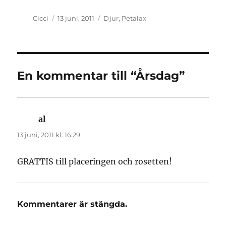
Författare
Publicerat
Kategorier
Cicci
13 juni, 2011
Djur
,
Petalax
den
En kommentar till “Årsdag”
al
skriver:
13 juni, 2011 kl. 16:29
GRATTIS till placeringen och rosetten!
Kommentarer är stängda.